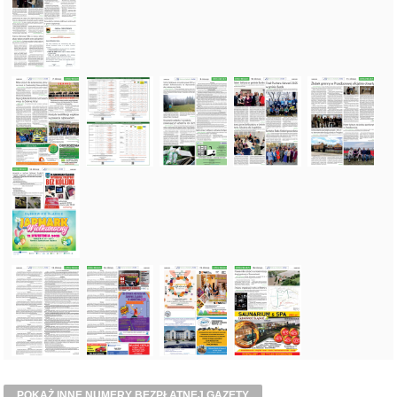
POKAŻ INNE NUMERY BEZPŁATNEJ GAZETY