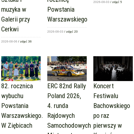
2026-08-03
/ zdjęć 5
muzyka w
Powstania
Galerii przy
Warszawskiego
Cerkwi
2026-08-03
/ zdjęć 20
2026-08-06
/ zdjęć 36
82. rocznica
ERC 82nd Rally
Koncert
wybuchu
Poland 2026,
Festiwalu
Powstania
4. runda
Bachowskiego
Warszawskiego.
Rajdowych
po raz
W Ziębicach
Samochodowych
pierwszy w