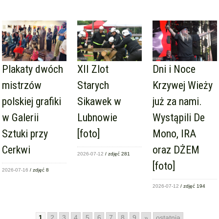
Plakaty dwóch
XII Zlot
Dni i Noce
mistrzów
Starych
Krzywej Wieży
polskiej grafiki
Sikawek w
już za nami.
w Galerii
Lubnowie
Wystąpili De
Sztuki przy
[foto]
Mono, IRA
Cerkwi
oraz DŻEM
2026-07-12
/ zdjęć 281
[foto]
2026-07-16
/ zdjęć 8
2026-07-12
/ zdjęć 194
1
2
3
4
5
6
7
8
9
»
ostatnia