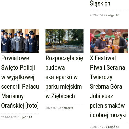
Śląskich
2026-07-27
/ zdjęć 10
Powiatowe
Rozpoczęła się
X Festiwal
Święto Policji
budowa
Piwa i Sera na
w wyjątkowej
skateparku w
Twierdzy
scenerii Pałacu
parku miejskim
Srebrna Góra.
Marianny
w Ziębicach
Jubileusz
Orańskiej [foto]
pełen smaków
2026-07-22
/ zdjęć 6
i dobrej muzyki
2026-07-23
/ zdjęć 174
2026-07-20
/ zdjęć 53