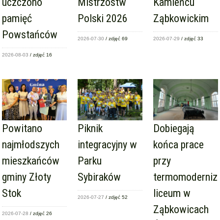
uczczono
Mistrzostw
Kamieńcu
pamięć
Polski 2026
Ząbkowickim
Powstańców
2026-07-30
/ zdjęć 69
2026-07-29
/ zdjęć 33
2026-08-03
/ zdjęć 16
Powitano
Piknik
Dobiegają
najmłodszych
integracyjny w
końca prace
mieszkańców
Parku
przy
gminy Złoty
Sybiraków
termomoderniza
Stok
liceum w
2026-07-27
/ zdjęć 52
Ząbkowicach
2026-07-28
/ zdjęć 26