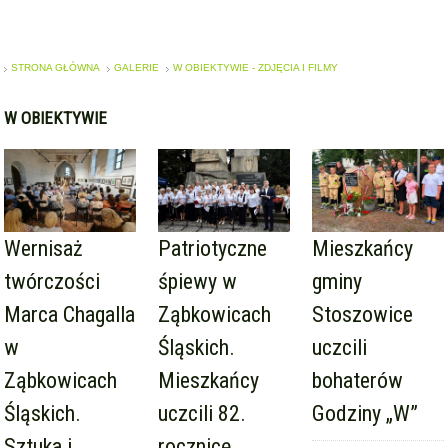
STRONA GŁÓWNA
GALERIE
W OBIEKTYWIE - ZDJĘCIA I FILMY
W OBIEKTYWIE
Wernisaż
Patriotyczne
Mieszkańcy
twórczości
śpiewy w
gminy
Marca Chagalla
Ząbkowicach
Stoszowice
w
Śląskich.
uczcili
Ząbkowicach
Mieszkańcy
bohaterów
Śląskich.
uczcili 82.
Godziny „W”
Sztuka i
rocznicę