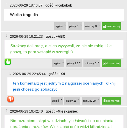
2026-06-29 18:46:07
gość: ~Kokokok
Wielka tragedia
zgłoś
plusy
5
minusy
0
skomentuj
2026-06-29 19:21:23
gość: ~ABC
Strażacy dali radę, a ci co wyzywali, że nic nie robią i źle
gaszą, to pora wstapić w szeregi :)
zgłoś
plusy
23
minusy
5
skomentuj
2026-06-29 22:45:44
gość: ~Xd
ten komentarz jest jednym z najgorzej ocenianych, kliknij
jeśli chcesz go zobaczyć
zgłoś
plusy
11
minusy
24
skomentuj
2026-06-29 19:42:40
gość: ~Mieskzaniec
Nie rozumiem, skąd w ludziach tyle łatwości do oceniania i
obrażania strażaków. Większość osób widzi kilkadziesiąt