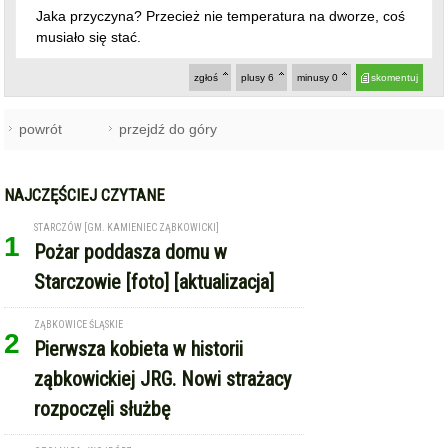
Jaka przyczyna? Przecież nie temperatura na dworze, coś
musiało się stać.
zgłoś
plusy
6
minusy
0
skomentuj
powrót
przejdź do góry
NAJCZĘŚCIEJ CZYTANE
STARCZÓW [GM. KAMIENIEC ZĄBKOWICKI]
1
Pożar poddasza domu w
Starczowie [foto] [aktualizacja]
ZĄBKOWICE ŚLĄSKIE
2
Pierwsza kobieta w historii
ząbkowickiej JRG. Nowi strażacy
rozpoczęli służbę