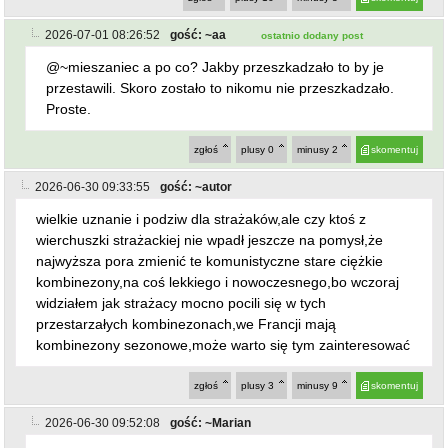
2026-07-01 08:26:52
gość: ~aa
ostatnio dodany post
@~mieszaniec a po co? Jakby przeszkadzało to by je
przestawili. Skoro zostało to nikomu nie przeszkadzało.
Proste.
zgłoś
plusy
0
minusy
2
skomentuj
2026-06-30 09:33:55
gość: ~autor
wielkie uznanie i podziw dla strażaków,ale czy ktoś z
wierchuszki strażackiej nie wpadł jeszcze na pomysł,że
najwyższa pora zmienić te komunistyczne stare ciężkie
kombinezony,na coś lekkiego i nowoczesnego,bo wczoraj
widziałem jak strażacy mocno pocili się w tych
przestarzałych kombinezonach,we Francji mają
kombinezony sezonowe,może warto się tym zainteresować
zgłoś
plusy
3
minusy
9
skomentuj
2026-06-30 09:52:08
gość: ~Marian