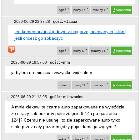
zgłoś
plusy
15
minusy
1
skomentuj
2026-06-29 22:33:28
gość: ~Jaaaa
ten komentarz jest jednym z najgorzej ocenianych, kliknij
jeśli chcesz go zobaczyć
zgłoś
plusy
4
minusy
14
skomentuj
2026-06-29 19:57:00
gość: ~mm
ja bylem na miejscu i wszystko widzialem
zgłoś
plusy
11
minusy
0
skomentuj
2026-06-29 21:18:05
gość: ~mieszaniec
A mnie ciekawi te czarne auto zaparkowane na wyjeździe
ze straży [jak pożar w pełni zdjęcie 9,14 i po gaszeniu
124]? Czemu nie usunęli to źle zaparkowane auto tylko
stało przez cały pożar między pojazdami gaszącymi?
zgłoś
plusy
16
minusy
3
skomentuj