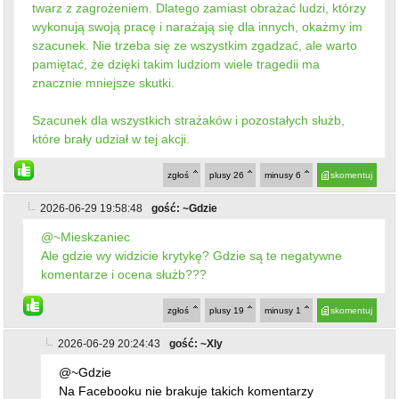
twarz z zagrożeniem. Dlatego zamiast obrażać ludzi, którzy
wykonują swoją pracę i narażają się dla innych, okażmy im
szacunek. Nie trzeba się ze wszystkim zgadzać, ale warto
pamiętać, że dzięki takim ludziom wiele tragedii ma
znacznie mniejsze skutki.
Szacunek dla wszystkich strażaków i pozostałych służb,
które brały udział w tej akcji.
zgłoś
plusy
26
minusy
6
skomentuj
2026-06-29 19:58:48
gość: ~Gdzie
@~Mieskzaniec
Ale gdzie wy widzicie krytykę? Gdzie są te negatywne
komentarze i ocena służb???
zgłoś
plusy
19
minusy
1
skomentuj
2026-06-29 20:24:43
gość: ~Xly
@~Gdzie
Na Facebooku nie brakuje takich komentarzy