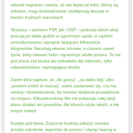
sekund nagrania i uważa, że wie lepiej od ludzi, którzy są
szkoleni, mają doświadczenie i podejmują decyzje w
bardzo trudnych warunkach.
Strażacy – zarówno PSP, jak i OSP – podczas takich akcji
pracują po wiele godzin w ogromnym upale, w ciężkim
umundurowaniu i sprzęcie ważącym kilkanaście
kilogramów. Narażają własne zdrowie, a czasem nawet
życie, żeby ratować ludzi i ograniczyć skutki pożaru. To nie
jest praca zza biurka ani widowisko dla internetu, tylko
odpowiedzialna i wymagająca służba.
Zanim ktoś napisze, że „źle gaszą”, „za słabo leją” albo
„powinni zrobić to inaczej”, warto zastanowić się, czy ma
wiedzę i doświadczenie, by oceniać działania prowadzone
na miejscu. Kilkusekundowy film nie pokazuje całej akcji,
planu działań ani powodów, dla których użyto takich, a nie
innych metod.
Krytyka jest łatwa. Znacznie trudniej założyć mundur,
przejść szkolenie, wyjechać do pożaru i stanąć twarzą w