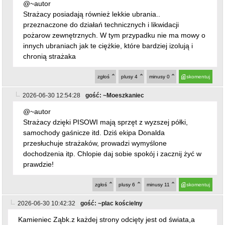
@~autor
Strażacy posiadają również lekkie ubrania..
przeznaczone do działań technicznych i likwidacji
pożarow zewnętrznych. W tym przypadku nie ma mowy o
innych ubraniach jak te ciężkie, które bardziej izolują i
chronią strażaka
zgłoś
plusy
4
minusy
0
skomentuj
2026-06-30 12:54:28
gość: ~Moeszkaniec
@~autor
Strażacy dzięki PISOWI mają sprzęt z wyzszej półki,
samochody gaśnicze itd. Dziś ekipa Donalda
przesłuchuje strażaków, prowadzi wymyślone
dochodzenia itp. Chlopie daj sobie spokój i zacznij żyć w
prawdzie!
zgłoś
plusy
6
minusy
11
skomentuj
2026-06-30 10:42:32
gość: ~plac kościelny
Kamieniec Ząbk.z każdej strony odcięty jest od świata,a