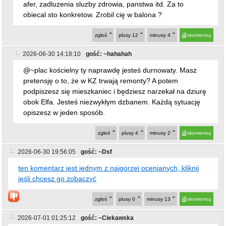
afer, zadluzenia sluzby zdrowia, panstwa itd. Za to
obiecal sto konkretow. Zrobil cię w balona ?
zgłoś
plusy
12
minusy
4
skomentuj
2026-06-30 14:18:10
gość: ~hahahah
@~plac kościelny ty naprawdę jesteś durnowaty. Masz
pretensję o to, że w KZ trwają remonty? A potem
podpiszesz się mieszkaniec i będziesz narzekał na dziurę
obok Elfa. Jesteś niezwykłym dzbanem. Każdą sytuację
opiszesz w jeden sposób.
zgłoś
plusy
4
minusy
2
skomentuj
2026-06-30 19:56:05
gość: ~Dsf
ten komentarz jest jednym z najgorzej ocenianych, kliknij
jeśli chcesz go zobaczyć
zgłoś
plusy
0
minusy
13
skomentuj
2026-07-01 01:25:12
gość: ~Ciekawska