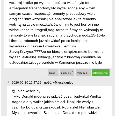
wczoraj krótko po wybuchu pożaru widać było ten
armagedon transportowy,kto wydał zgodę aby w tym
samym czasie rozpocząć remonty-przebudowy wielu
dróg????nikt wcześniej nie analizował jak te remonty
wpłyną na życie mieszkańców gminy to jest horror i nie
widać końca tej tragedi,tragi farsa te firmy co wykonują te
remonty to wielki znak zapytania,przychodzi godz.15-16-ta
i firm na robotach już nie widać po co istnieje taki
wynalazek o nazwie Powiatowe Centrum
Zarzą.Kryzyso.????za co biorą pieniądze,może burmistrz
wyjaśni aktualną sytuację,łącznie z budową chodnika na
ul.Kłodzkiej,takiego burdelu w Kamieńcu jeszcze nie było
zgłoś
plusy
11
minusy
4
skomentuj
2026-06-30 12:47:22
gość: ~Mieszkaniec
@~plac kościelny
Tylko Donald mógł przewidzieć pożar budynku! Wielka
tragedia a ty walisz jakies śmieci. Napij sie wody z
czajnika bo upał ci zaszkodzil. Robia zle! Nie robia zle.
Myslenie lewackie! Szkoda, ze Donald nie przewidzial