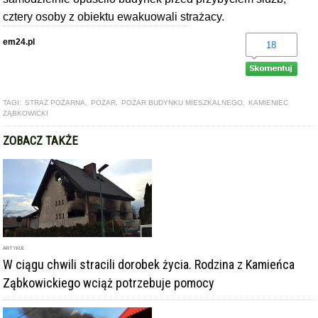
cztery osoby z obiektu ewakuowali strażacy.
em24.pl
18
TAGI:
STRAŻ POŻARNA
,
POŻAR
,
POŻAR BUDYNKU MIESZKALNEGO
,
KAMIENIEC
ZĄBKOWICKI
ZOBACZ TAKŻE
ARTYKUŁ
W ciągu chwili stracili dorobek życia. Rodzina z Kamieńca
Ząbkowickiego wciąż potrzebuje pomocy