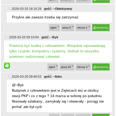
2026-03-20 18:16:28
gość: ~Obiektywny
Przykre ale zawsze trzeba się zatrzymać
zgłoś
plusy
5
minusy
1
skomentuj
2026-03-20 09:10:04
gość: ~Byk
Powinna być budka z człowiekiem. Wszędzie wprowadzają
tylko czujniki, komputery i systemy. Jednak to wszystko
powinien nadzorować człowiek.
zgłoś
plusy
30
minusy
3
skomentuj
2026-03-20 09:46:53
gość: ~Iloko
@~Byk
Budynek z człowiekiem jest w Ziębicach też w okolicy
stacji PKP i co z tego ? 14 marca w sobotę po południu
fiksowały szlabany , zamykały się i otwierały - pociąg nie
jechał ,ale był cyrk