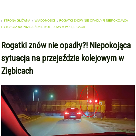
STRONA GŁÓWNA
WIADOMOŚCI
ROGATKI ZNÓW NIE OPADŁY?! NIEPOKOJĄCA
SYTUACJA NA PRZEJEŹDZIE KOLEJOWYM W ZIĘBICACH
Rogatki znów nie opadły?! Niepokojąca
sytuacja na przejeździe kolejowym w
Ziębicach