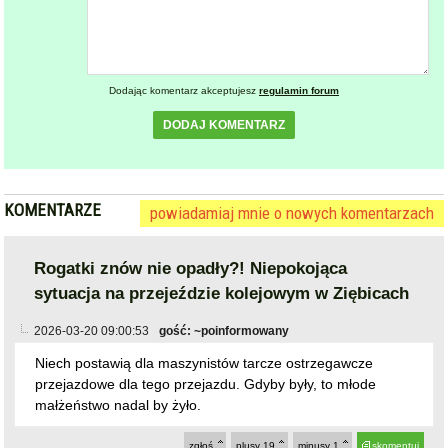
Dodając komentarz akceptujesz
regulamin forum
DODAJ KOMENTARZ
KOMENTARZE
powiadamiaj mnie o nowych komentarzach
Rogatki znów nie opadły?! Niepokojąca
sytuacja na przejeździe kolejowym w Ziębicach
2026-03-20 09:00:53
gość: ~poinformowany
Niech postawią dla maszynistów tarcze ostrzegawcze
przejazdowe dla tego przejazdu. Gdyby były, to młode
małżeństwo nadal by żyło.
zgłoś
plusy
19
minusy
1
skomentuj