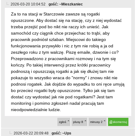
2026-03-20 10:04:52
gość: ~Mieszkaniec
Za to na stacji w Starczowie zawsze są rogatki
opuszczone. Aby dostać się na stację, czy z niej wydostać
trzeba przejść pod bo nikt nie raczy ich unieść. Jak
samochód czy ciągnik chce przejechac to trąbi, aby
pracownik podniósł szlaban. Miejscowi do takiego
funkcjonowania przywykło i nic z tym nie robią a ja od
zeszłego roku z tym walczę. Piszę emaile, dzwonie i co?
Przeprowadzono z pracownikami rozmowy i na tym się
kończy. Po takiej interwencji przez krótki pracownicy
podnoszą i opuszczają rogatki a jak się dłużej tam nie
pokazuje to wszystko wraca do "normy" i znowu nikt nie
podnosi rogatek. Jak dojdzie do wypadku to oni ręce umyją
bo przecież rogatki były opuszczone. Tylko jak się tam
dostać czy wydostać jak nie pod rogatkami? Jest tam
monitoring i pomimo zgłoszeń nadal pracują tam
nieodpowiedzialnie ludzie.
zgłoś
plusy
8
minusy
2
skomentuj
2026-03-22 20:09:48
gość: ~Ups