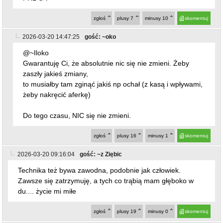
zgłoś
plusy
7
minusy
10
skomentuj
2026-03-20 14:47:25
gość: ~oko
@~Iloko
Gwarantuję Ci, że absolutnie nic się nie zmieni. Żeby
zaszły jakieś zmiany,
to musiałby tam zginąć jakiś np ochał (z kasą i wpływami,
żeby nakręcić aferkę)
Do tego czasu, NIC się nie zmieni.
zgłoś
plusy
16
minusy
1
skomentuj
2026-03-20 09:16:04
gość: ~z Ziębic
Technika też bywa zawodna, podobnie jak człowiek.
Zawsze się zatrzymuję, a tych co trąbią mam głęboko w
du.... życie mi miłe
zgłoś
plusy
19
minusy
0
skomentuj