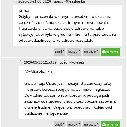
2026-03-21 08:18:26
gość: ~Mieszkanka
@~co
Gdybym pracowała w danym zawodzie i widziala na
co dzień, że coś nie działa, to bym interweniowala.
Naprawdę chcą narazac swoje zdrowie na takie
sytuacje jak w bylo w grudniu? Nie ma tu przerzucania
odpowiedzialności tylko zdrowy rozsadek.
zgłoś
plusy
3
minusy
6
skomentuj
2026-03-22 12:53:29
gość: ~kolejarz
@~Mieszkanka
Gwarantuję Ci, że jeśli maszynista zauważy taką
nieprawidłowość, reaguje natychmiast i zgłasza.
Dokładnie tak samo robi kierownik pociągu jeśli
zauważy coś takiego, choć przez boczne szyby ma
o wiele trudniej. Więcej o procedurach kolejowych
publicznie nie będę pisał.
zgłoś
plusy
4
minusy
1
skomentuj