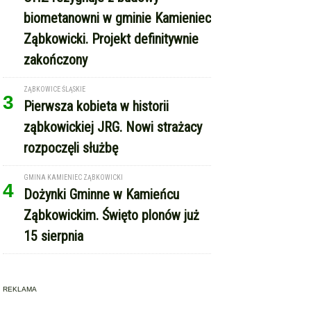
biometanowni w gminie Kamieniec
Ząbkowicki. Projekt definitywnie
zakończony
ZĄBKOWICE ŚLĄSKIE
3
Pierwsza kobieta w historii
ząbkowickiej JRG. Nowi strażacy
rozpoczęli służbę
GMINA KAMIENIEC ZĄBKOWICKI
4
Dożynki Gminne w Kamieńcu
Ząbkowickim. Święto plonów już
15 sierpnia
REKLAMA