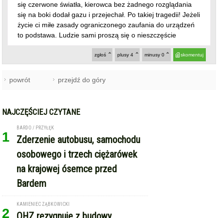
się czerwone światła, kierowca bez żadnego rozglądania
się na boki dodał gazu i przejechał. Po takiej tragedii! Jeżeli
życie ci miłe zasady ograniczonego zaufania do urządzeń
to podstawa. Ludzie sami proszą się o nieszczęście
zgłoś
plusy
4
minusy
0
skomentuj
powrót
przejdź do góry
NAJCZĘŚCIEJ CZYTANE
BARDO / PRZYŁĘK
1
Zderzenie autobusu, samochodu
osobowego i trzech ciężarówek
na krajowej ósemce przed
Bardem
KAMIENIEC ZĄBKOWICKI
2
OHZ rezygnuje z budowy