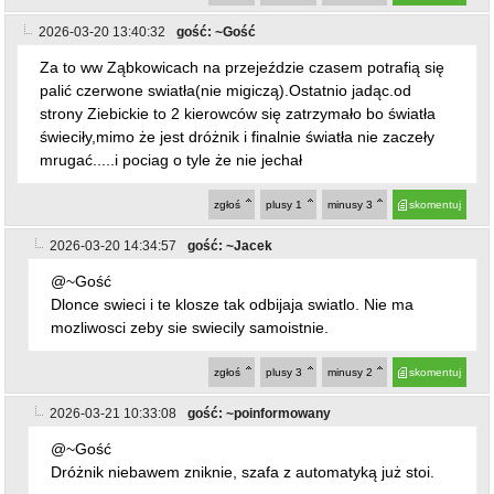
2026-03-20 13:40:32
gość: ~Gość
Za to ww Ząbkowicach na przejeździe czasem potrafią się
palić czerwone swiatła(nie migiczą).Ostatnio jadąc.od
strony Ziebickie to 2 kierowców się zatrzymało bo światła
świeciły,mimo że jest dróżnik i finalnie światła nie zaczeły
mrugać.....i pociag o tyle że nie jechał
zgłoś
plusy
1
minusy
3
skomentuj
2026-03-20 14:34:57
gość: ~Jacek
@~Gość
Dlonce swieci i te klosze tak odbijaja swiatlo. Nie ma
mozliwosci zeby sie swiecily samoistnie.
zgłoś
plusy
3
minusy
2
skomentuj
2026-03-21 10:33:08
gość: ~poinformowany
@~Gość
Dróżnik niebawem zniknie, szafa z automatyką już stoi.