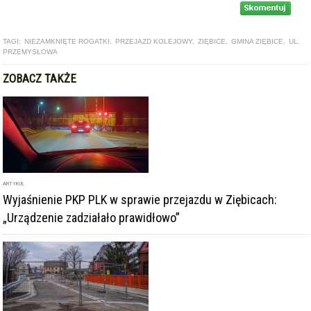
TAGI:
NIEZAMKNIĘTE ROGATKI
,
PRZEJAZD KOLEJOWY
,
ZIĘBICE
,
GMINA ZIĘBICE
,
UL.
PRZEMYSŁOWA
ZOBACZ TAKŻE
ARTYKUŁ
Wyjaśnienie PKP PLK w sprawie przejazdu w Ziębicach:
„Urządzenie zadziałało prawidłowo”