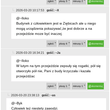
zgłoś
plusy
3
minusy
2
skomentuj
2026-03-20 10:17:53
gość: ~X
@~Iloko
Budynek z człowiekiem jest w Ziębicach ale u niego
mogą urządzenia pokazywać,że jest dobrze a na
przejeździe moze być inaczej.
zgłoś
plusy
4
minusy
1
skomentuj
2026-03-20 16:34:21
gość: ~Ja
@~Iloko
W lutym na tym przejeździe zepsuły się rogatki, pół się
otworzyło pół nie, Pani z budy krzyczała i kazała
przejeżdżac
zgłoś
plusy
1
minusy
1
skomentuj
2026-03-20 23:38:13
gość: ~as
@~Byk
Człowiek też niestety zawodzi.