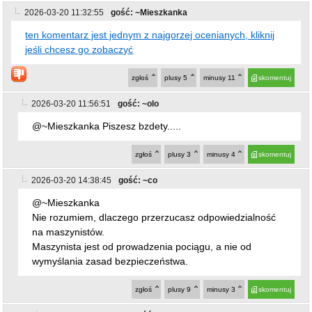
2026-03-20 11:32:55
gość: ~Mieszkanka
ten komentarz jest jednym z najgorzej ocenianych, kliknij
jeśli chcesz go zobaczyć
zgłoś
plusy
5
minusy
11
skomentuj
2026-03-20 11:56:51
gość: ~olo
@~Mieszkanka Piszesz bzdety.....
zgłoś
plusy
3
minusy
4
skomentuj
2026-03-20 14:38:45
gość: ~co
@~Mieszkanka
Nie rozumiem, dlaczego przerzucasz odpowiedzialność
na maszynistów.
Maszynista jest od prowadzenia pociągu, a nie od
wymyślania zasad bezpieczeństwa.
zgłoś
plusy
9
minusy
3
skomentuj