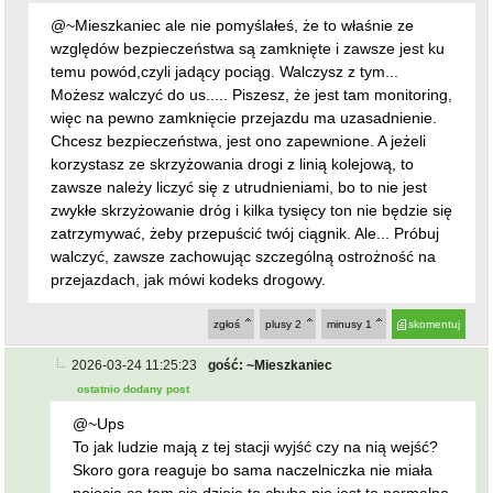
@~Mieszkaniec ale nie pomyślałeś, że to właśnie ze
względów bezpieczeństwa są zamknięte i zawsze jest ku
temu powód,czyli jadący pociąg. Walczysz z tym...
Możesz walczyć do us..... Piszesz, że jest tam monitoring,
więc na pewno zamknięcie przejazdu ma uzasadnienie.
Chcesz bezpieczeństwa, jest ono zapewnione. A jeżeli
korzystasz ze skrzyżowania drogi z linią kolejową, to
zawsze należy liczyć się z utrudnieniami, bo to nie jest
zwykłe skrzyżowanie dróg i kilka tysięcy ton nie będzie się
zatrzymywać, żeby przepuścić twój ciągnik. Ale... Próbuj
walczyć, zawsze zachowując szczególną ostrożność na
przejazdach, jak mówi kodeks drogowy.
zgłoś
plusy
2
minusy
1
skomentuj
2026-03-24 11:25:23
gość: ~Mieszkaniec
ostatnio dodany post
@~Ups
To jak ludzie mają z tej stacji wyjść czy na nią wejść?
Skoro gora reaguje bo sama naczelniczka nie miała
pojecia co tam się dzieje to chyba nie jest to normalne