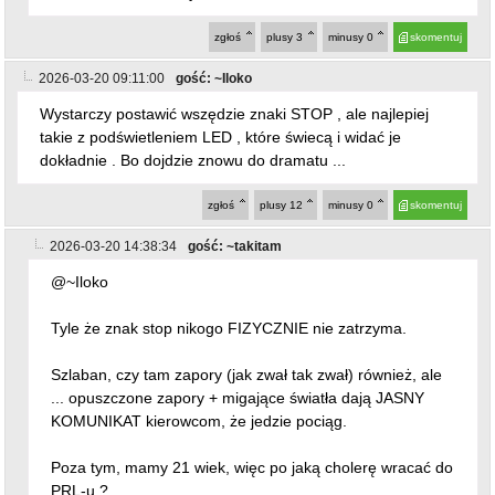
zgłoś
plusy
3
minusy
0
skomentuj
2026-03-20 09:11:00
gość: ~Iloko
Wystarczy postawić wszędzie znaki STOP , ale najlepiej
takie z podświetleniem LED , które świecą i widać je
dokładnie . Bo dojdzie znowu do dramatu ...
zgłoś
plusy
12
minusy
0
skomentuj
2026-03-20 14:38:34
gość: ~takitam
@~Iloko
Tyle że znak stop nikogo FIZYCZNIE nie zatrzyma.
Szlaban, czy tam zapory (jak zwał tak zwał) również, ale
... opuszczone zapory + migające światła dają JASNY
KOMUNIKAT kierowcom, że jedzie pociąg.
Poza tym, mamy 21 wiek, więc po jaką cholerę wracać do
PRL-u ?