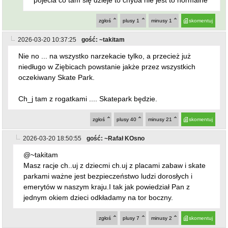
zgłoś
plusy
1
minusy
1
skomentuj
2026-03-20 10:37:25
gość: ~takitam
Nie no ... na wszystko narzekacie tylko, a przecież już
niedługo w Ziębicach powstanie jakże przez wszystkich
oczekiwany Skate Park.
Ch_j tam z rogatkami .... Skatepark będzie.
zgłoś
plusy
40
minusy
21
skomentuj
2026-03-20 18:50:55
gość: ~Rafał KOsno
@~takitam
Masz racje ch..uj z dziecmi ch.uj z placami zabaw i skate
parkami ważne jest bezpieczeństwo ludzi dorosłych i
emerytów w naszym kraju.I tak jak powiedział Pan z
jednym okiem dzieci odkładamy na tor boczny.
zgłoś
plusy
7
minusy
2
skomentuj