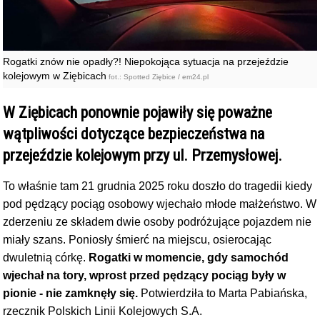
Rogatki znów nie opadły?! Niepokojąca sytuacja na przejeździe
kolejowym w Ziębicach
fot.: Spotted Ziębice / em24.pl
W Ziębicach ponownie pojawiły się poważne
wątpliwości dotyczące bezpieczeństwa na
przejeździe kolejowym przy ul. Przemysłowej.
To właśnie tam 21 grudnia 2025 roku doszło do tragedii kiedy
pod pędzący pociąg osobowy wjechało młode małżeństwo. W
zderzeniu ze składem dwie osoby podróżujące pojazdem nie
miały szans. Poniosły śmierć na miejscu, osierocając
dwuletnią córkę.
Rogatki w momencie, gdy samochód
wjechał na tory, wprost przed pędzący pociąg były w
pionie - nie zamknęły się.
Potwierdziła to
Marta Pabiańska,
rzecznik
Polskich Linii Kolejowych S.A.