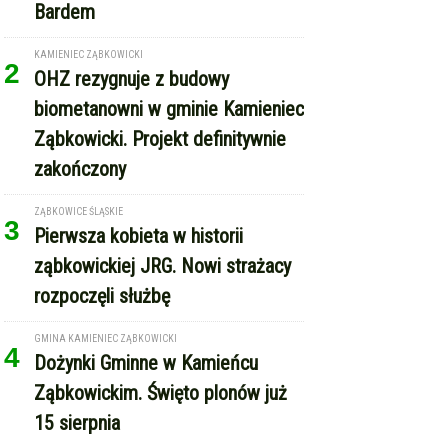
Bardem
KAMIENIEC ZĄBKOWICKI
2
OHZ rezygnuje z budowy
biometanowni w gminie Kamieniec
Ząbkowicki. Projekt definitywnie
zakończony
ZĄBKOWICE ŚLĄSKIE
3
Pierwsza kobieta w historii
ząbkowickiej JRG. Nowi strażacy
rozpoczęli służbę
GMINA KAMIENIEC ZĄBKOWICKI
4
Dożynki Gminne w Kamieńcu
Ząbkowickim. Święto plonów już
15 sierpnia