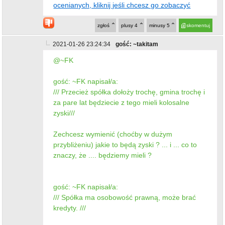
ocenianych, kliknij jeśli chcesz go zobaczyć
zgłoś
plusy
4
minusy
5
skomentuj
2021-01-26 23:24:34
gość: ~takitam
@~FK
gość: ~FK napisał/a:
/// Przecież spółka dołoży trochę, gmina trochę i
za pare lat będziecie z tego mieli kolosalne
zyski///
Zechcesz wymienić (choćby w dużym
przybliżeniu) jakie to będą zyski ? ... i ... co to
znaczy, że .... będziemy mieli ?
gość: ~FK napisał/a:
/// Spółka ma osobowość prawną, może brać
kredyty. ///