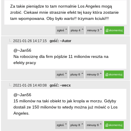
Za takie pieniądze to tam normalnie Los Angeles mogą
zrobić. Ciekawi mnie strasznie efekt tej kasy która zostanie
tam wpompowana. Oby było warto!! trzymam kciuki!!!
zgłoś
plusy
4
minusy
3
skomentuj
2021-01-26 14:17:15
gość: ~Autor
@~Jan56
Na robociznę dla firm pójdzie 11 milionów reszta na
efekty pracy
zgłoś
plusy
6
minusy
0
skomentuj
2021-01-26 14:40:08
gość: ~wecx
@~Jan56
15 milionów na taki obiekt to jak kropla w morzu. Gdyby
dostali ze 150 milionów to wtedy można już mówić o Los
Angeles.
zgłoś
plusy
8
minusy
6
skomentuj