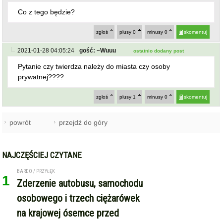
Co z tego będzie?
zgłoś
plusy
0
minusy
0
skomentuj
2021-01-28 04:05:24
gość: ~Wuuu
ostatnio dodany post
Pytanie czy twierdza należy do miasta czy osoby
prywatnej????
zgłoś
plusy
1
minusy
0
skomentuj
powrót
przejdź do góry
NAJCZĘŚCIEJ CZYTANE
BARDO / PRZYŁĘK
1
Zderzenie autobusu, samochodu
osobowego i trzech ciężarówek
na krajowej ósemce przed