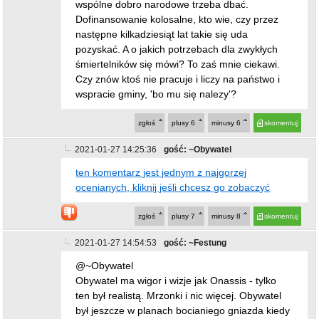
wspólne dobro narodowe trzeba dbać.
Dofinansowanie kolosalne, kto wie, czy przez
następne kilkadziesiąt lat takie się uda
pozyskać. A o jakich potrzebach dla zwykłych
śmiertelników się mówi? To zaś mnie ciekawi.
Czy znów ktoś nie pracuje i liczy na państwo i
wspracie gminy, 'bo mu się nalezy'?
zgłoś
plusy
6
minusy
6
skomentuj
2021-01-27 14:25:36
gość: ~Obywatel
ten komentarz jest jednym z najgorzej
ocenianych, kliknij jeśli chcesz go zobaczyć
zgłoś
plusy
7
minusy
8
skomentuj
2021-01-27 14:54:53
gość: ~Festung
@~Obywatel
Obywatel ma wigor i wizje jak Onassis - tylko
ten był realistą. Mrzonki i nic więcej. Obywatel
był jeszcze w planach bocianiego gniazda kiedy