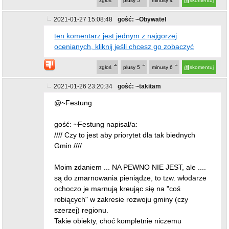
zgłoś
plusy
5
minusy
4
skomentuj
2021-01-27 15:08:48
gość: ~Obywatel
ten komentarz jest jednym z najgorzej
ocenianych, kliknij jeśli chcesz go zobaczyć
zgłoś
plusy
5
minusy
6
skomentuj
2021-01-26 23:20:34
gość: ~takitam
@~Festung
gość: ~Festung napisał/a:
//// Czy to jest aby priorytet dla tak biednych
Gmin ////
Moim zdaniem ... NA PEWNO NIE JEST, ale ....
są do zmarnowania pieniądze, to tzw. włodarze
ochoczo je marnują kreując się na "coś
robiących" w zakresie rozwoju gminy (czy
szerzej) regionu.
Takie obiekty, choć kompletnie niczemu