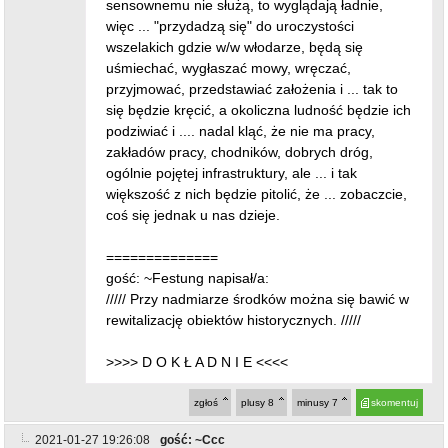
sensownemu nie służą, to wyglądają ładnie,
więc ... "przydadzą się" do uroczystości
wszelakich gdzie w/w włodarze, będą się
uśmiechać, wygłaszać mowy, wręczać,
przyjmować, przedstawiać założenia i ... tak to
się będzie kręcić, a okoliczna ludność będzie ich
podziwiać i .... nadal kląć, że nie ma pracy,
zakładów pracy, chodników, dobrych dróg,
ogólnie pojętej infrastruktury, ale ... i tak
większość z nich będzie pitolić, że ... zobaczcie,
coś się jednak u nas dzieje.
==============
gość: ~Festung napisał/a:
///// Przy nadmiarze środków można się bawić w
rewitalizację obiektów historycznych. /////
>>>> D O K Ł A D N I E <<<<
zgłoś
plusy
8
minusy
7
skomentuj
2021-01-27 19:26:08
gość: ~Ccc