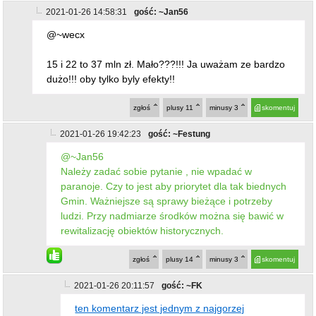
2021-01-26 14:58:31
gość: ~Jan56
@~wecx
15 i 22 to 37 mln zł. Mało???!!! Ja uważam ze bardzo
dużo!!! oby tylko byly efekty!!
zgłoś
plusy
11
minusy
3
skomentuj
2021-01-26 19:42:23
gość: ~Festung
@~Jan56
Należy zadać sobie pytanie , nie wpadać w
paranoje. Czy to jest aby priorytet dla tak biednych
Gmin. Ważniejsze są sprawy bieżące i potrzeby
ludzi. Przy nadmiarze środków można się bawić w
rewitalizację obiektów historycznych.
zgłoś
plusy
14
minusy
3
skomentuj
2021-01-26 20:11:57
gość: ~FK
ten komentarz jest jednym z najgorzej