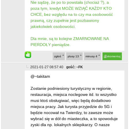
Nie sądzę, że po to powstała (chociaż ?), a
poza tym, kredyt MOŻE WZIĄĆ KAŻDY KTO
CHCE, bez względu na to czy ma osobowość
prawną, czy zupełnie jest pozbawiony
jakiekolwiek osobowości.
Dla mnie, są to kolejne ZMARNOWANE NA
PIERDOŁY pieniądze.
zgłoś
plusy
13
minusy
4
skomentuj
2021-01-27 08:57:40
gość: ~FK
@~takitam
Zostanie podniesiony turystyczny w regionie,
restauracja, miejsca noclegowe itd. to wszystko
musi ktoś obsługiwać, więc będą dodatkowo
miejsca pracy. Jak turysta przyjedzie do SG i
będzie nocował na Twierdzy, to zawsze może
wybrać się w dół do miasteczka, a to spowoduje
zyski dla np. lokalnych sklepikarzy. O nasze