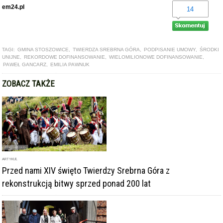
em24.pl
14
TAGI:
GMINA STOSZOWICE
,
TWIERDZA SREBRNA GÓRA
,
PODPISANIE UMOWY
,
ŚRODKI
UNIJNE
,
REKORDOWE DOFINANSOWANIE
,
WIELOMILIONOWE DOFINANSOWANIE
,
PAWEŁ GANCARZ
,
EMILIA PAWNUK
ZOBACZ TAKŻE
ARTYKUŁ
Przed nami XIV święto Twierdzy Srebrna Góra z
rekonstrukcją bitwy sprzed ponad 200 lat