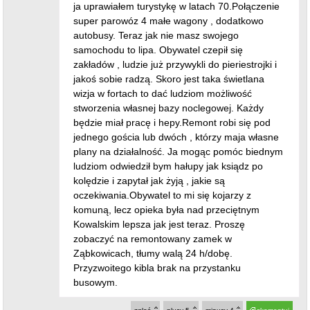
ja uprawiałem turystykę w latach 70.Połączenie
super parowóz 4 małe wagony , dodatkowo
autobusy. Teraz jak nie masz swojego
samochodu to lipa. Obywatel czepił się
zakładów , ludzie już przywykli do pieriestrojki i
jakoś sobie radzą. Skoro jest taka świetlana
wizja w fortach to dać ludziom możliwość
stworzenia własnej bazy noclegowej. Każdy
będzie miał pracę i hepy.Remont robi się pod
jednego gościa lub dwóch , którzy maja własne
plany na działalność. Ja mogąc pomóc biednym
ludziom odwiedził bym hałupy jak ksiądz po
kolędzie i zapytał jak żyją , jakie są
oczekiwania.Obywatel to mi się kojarzy z
komuną, lecz opieka była nad przeciętnym
Kowalskim lepsza jak jest teraz. Proszę
zobaczyć na remontowany zamek w
Ząbkowicach, tłumy walą 24 h/dobę.
Przyzwoitego kibla brak na przystanku
busowym.