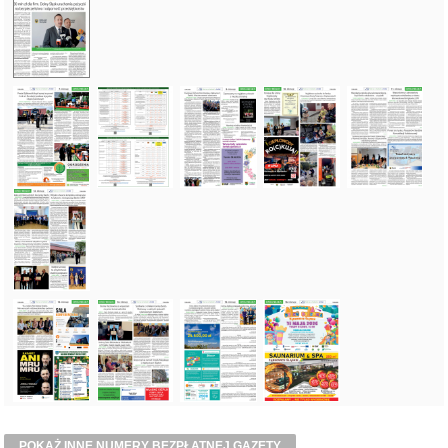
POKAŻ INNE NUMERY BEZPŁATNEJ GAZETY