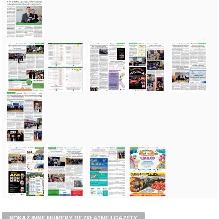
POKAŻ INNE NUMERY BEZPŁATNEJ GAZETY