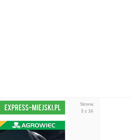
Strona:
3
z
16