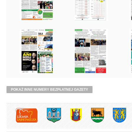
POKAŻ INNE NUMERY BEZPŁATNEJ GAZETY