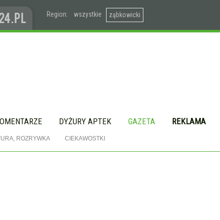
Region:
wszystkie
ząbkowicki
OMENTARZE
DYŻURY APTEK
GAZETA
REKLAMA
TURA, ROZRYWKA
CIEKAWOSTKI