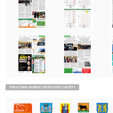
POKAŻ INNE NUMERY BEZPŁATNEJ GAZETY