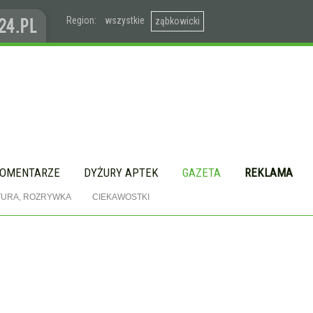
Region:
wszystkie
ząbkowicki
OMENTARZE
DYŻURY APTEK
GAZETA
REKLAMA
TURA, ROZRYWKA
CIEKAWOSTKI