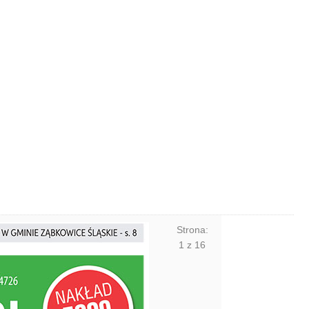
Strona:
1
z
16