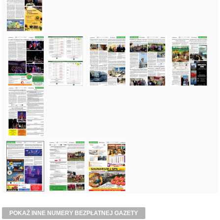
POKAŻ INNE NUMERY BEZPŁATNEJ GAZETY