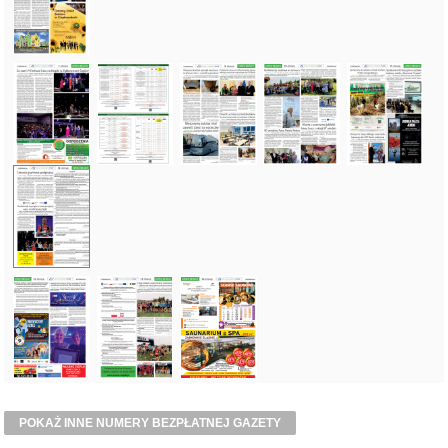
POKAŻ INNE NUMERY BEZPŁATNEJ GAZETY