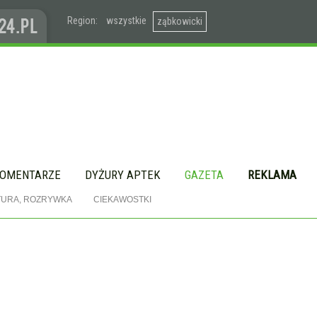
Region:
wszystkie
ząbkowicki
OMENTARZE
DYŻURY APTEK
GAZETA
REKLAMA
TURA, ROZRYWKA
CIEKAWOSTKI