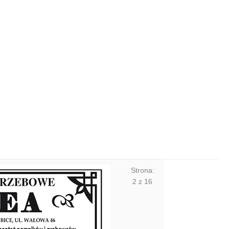
Strona:
2
z
16