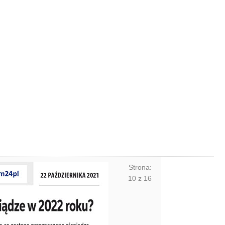
Strona:
10
z
16