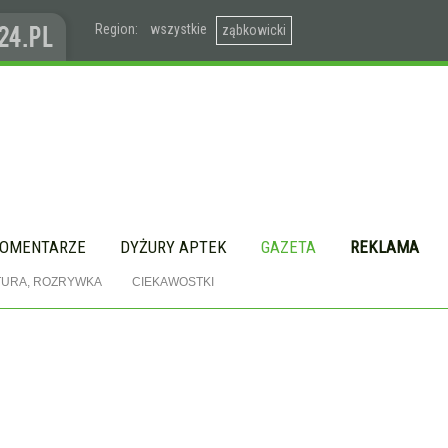
Region:
wszystkie
ząbkowicki
OMENTARZE
DYŻURY APTEK
GAZETA
REKLAMA
TURA, ROZRYWKA
CIEKAWOSTKI