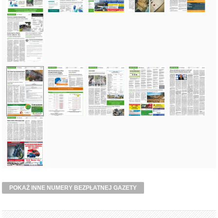
POKAŻ INNE NUMERY BEZPŁATNEJ GAZETY