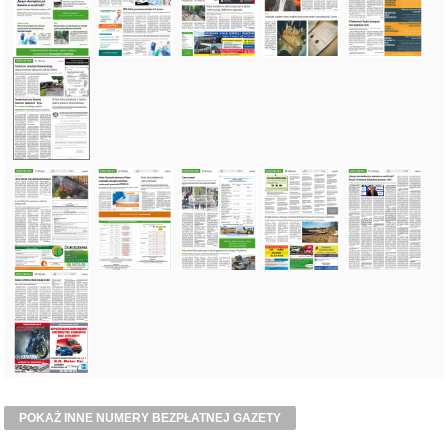
POKAŻ INNE NUMERY BEZPŁATNEJ GAZETY