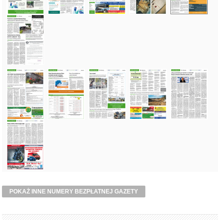
POKAŻ INNE NUMERY BEZPŁATNEJ GAZETY