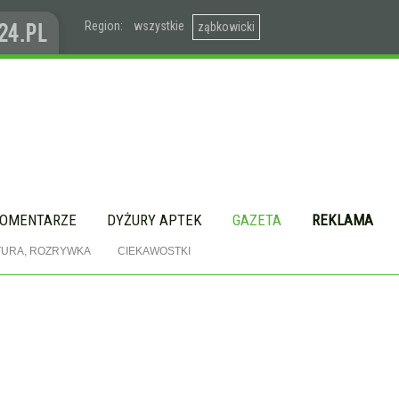
Region:
wszystkie
ząbkowicki
OMENTARZE
DYŻURY APTEK
GAZETA
REKLAMA
TURA, ROZRYWKA
CIEKAWOSTKI