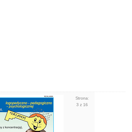
Strona:
3
z
16