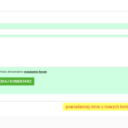
ntarz akceptujesz
regulamin forum
ODAJ KOMENTARZ
powiadamiaj mnie o nowych kom