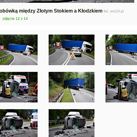
obówką między Złotym Stokiem a Kłodzkiem
fot.: em24.pl
zdjęcie 12 z 14