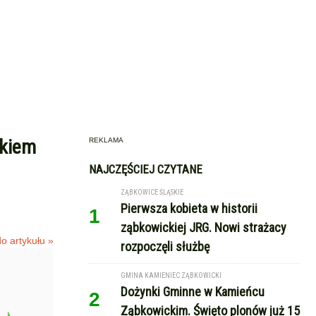
zkiem
REKLAMA
NAJCZĘŚCIEJ CZYTANE
ZĄBKOWICE ŚLĄSKIE
Pierwsza kobieta w historii
1
ząbkowickiej JRG. Nowi strażacy
o artykułu »
rozpoczęli służbę
GMINA KAMIENIEC ZĄBKOWICKI
Dożynki Gminne w Kamieńcu
2
Ząbkowickim. Święto plonów już 15