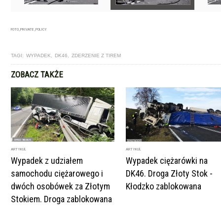
FOTO_PRIVATE_POLICY
TAGI:
WYPADEK
,
DK46
,
ZDERZENIE Z TIREM
ZOBACZ TAKŻE
ARTYKUŁ
ARTYKUŁ
Wypadek z udziałem
Wypadek ciężarówki na
samochodu ciężarowego i
DK46. Droga Złoty Stok -
dwóch osobówek za Złotym
Kłodzko zablokowana
Stokiem. Droga zablokowana