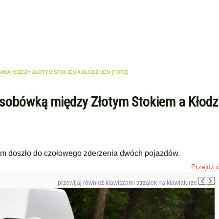
Ą MIĘDZY ZŁOTYM STOKIEM A KŁODZKIEM [FOTO]
sobówką między Złotym Stokiem a Kłod
iem doszło do czołowego zderzenia dwóch pojazdów.
Przejdź d
przewijaj również klawiszami strzałek na klawiaturze