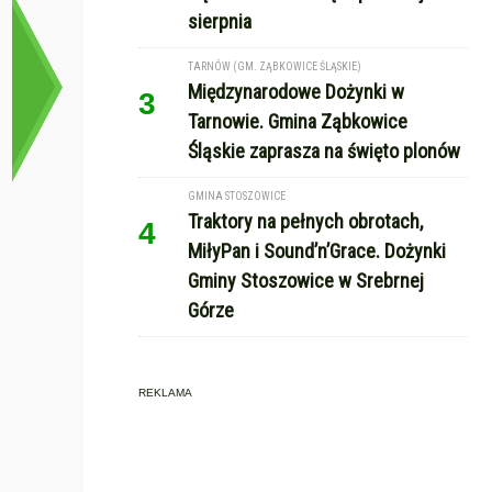
sierpnia
TARNÓW (GM. ZĄBKOWICE ŚLĄSKIE)
Międzynarodowe Dożynki w
3
Tarnowie. Gmina Ząbkowice
Śląskie zaprasza na święto plonów
GMINA STOSZOWICE
Traktory na pełnych obrotach,
4
MiłyPan i Sound’n’Grace. Dożynki
Gminy Stoszowice w Srebrnej
Górze
REKLAMA