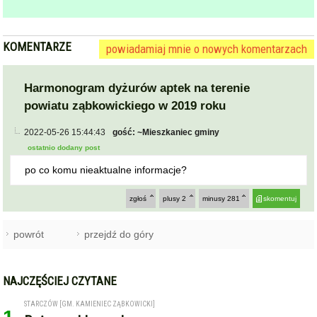
KOMENTARZE
powiadamiaj mnie o nowych komentarzach
Harmonogram dyżurów aptek na terenie
powiatu ząbkowickiego w 2019 roku
2022-05-26 15:44:43
gość: ~Mieszkaniec gminy
ostatnio dodany post
po co komu nieaktualne informacje?
zgłoś
plusy
2
minusy
281
skomentuj
powrót
przejdź do góry
NAJCZĘŚCIEJ CZYTANE
STARCZÓW [GM. KAMIENIEC ZĄBKOWICKI]