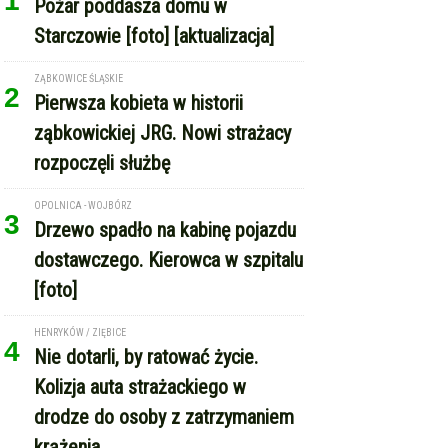
1
Pożar poddasza domu w
Starczowie [foto] [aktualizacja]
ZĄBKOWICE ŚLĄSKIE
2
Pierwsza kobieta w historii
ząbkowickiej JRG. Nowi strażacy
rozpoczęli służbę
OPOLNICA - WOJBÓRZ
3
Drzewo spadło na kabinę pojazdu
dostawczego. Kierowca w szpitalu
[foto]
HENRYKÓW / ZIĘBICE
4
Nie dotarli, by ratować życie.
Kolizja auta strażackiego w
drodze do osoby z zatrzymaniem
krążenia