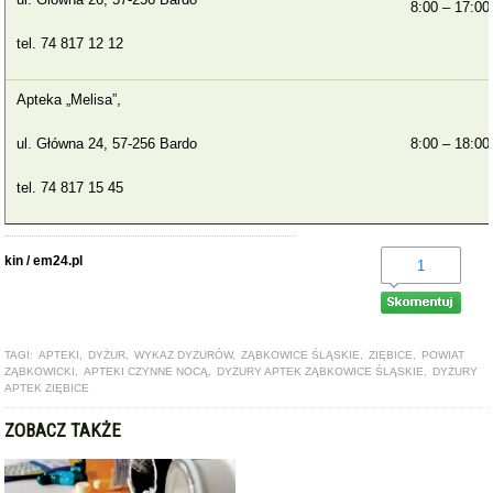
8:00 – 17:00
tel. 74 817 12 12
Apteka „Melisa”,
ul. Główna 24, 57-256 Bardo
8:00 – 18:00
tel. 74 817 15 45
kin / em24.pl
1
TAGI:
APTEKI
,
DYŻUR
,
WYKAZ DYŻURÓW
,
ZĄBKOWICE ŚLĄSKIE
,
ZIĘBICE
,
POWIAT
ZĄBKOWICKI
,
APTEKI CZYNNE NOCĄ
,
DYŻURY APTEK ZĄBKOWICE ŚLĄSKIE
,
DYŻURY
APTEK ZIĘBICE
ZOBACZ TAKŻE