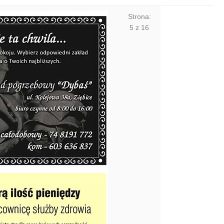
Strona:
5
z
16