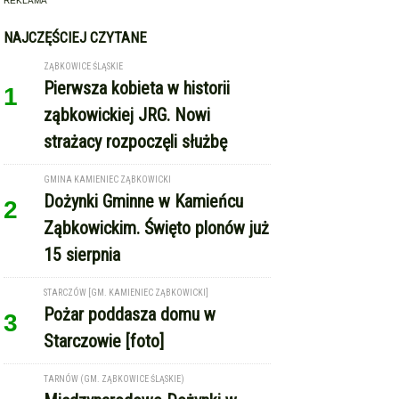
REKLAMA
NAJCZĘŚCIEJ CZYTANE
ZĄBKOWICE ŚLĄSKIE
Pierwsza kobieta w historii
1
ząbkowickiej JRG. Nowi
strażacy rozpoczęli służbę
GMINA KAMIENIEC ZĄBKOWICKI
Dożynki Gminne w Kamieńcu
2
Ząbkowickim. Święto plonów już
15 sierpnia
STARCZÓW [GM. KAMIENIEC ZĄBKOWICKI]
Pożar poddasza domu w
3
Starczowie [foto]
TARNÓW (GM. ZĄBKOWICE ŚLĄSKIE)