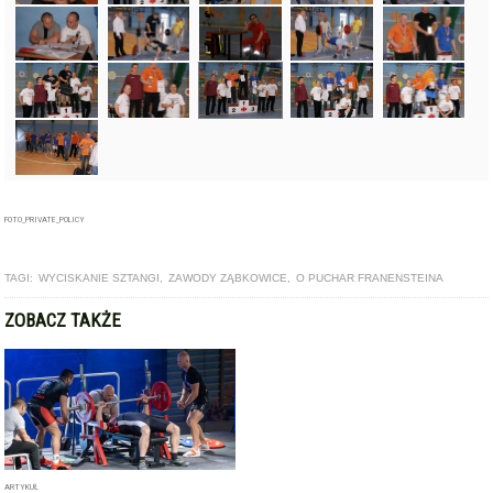
FOTO_PRIVATE_POLICY
TAGI:
WYCISKANIE SZTANGI
,
ZAWODY ZĄBKOWICE
,
O PUCHAR FRANENSTEINA
ZOBACZ TAKŻE
ARTYKUŁ