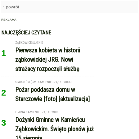
powrót
REKLAMA
NAJCZĘŚCIEJ CZYTANE
ZĄBKOWICE ŚLĄSKIE
Pierwsza kobieta w historii
1
ząbkowickiej JRG. Nowi
strażacy rozpoczęli służbę
STARCZÓW [GM. KAMIENIEC ZĄBKOWICKI]
Pożar poddasza domu w
2
Starczowie [foto] [aktualizacja]
GMINA KAMIENIEC ZĄBKOWICKI
Dożynki Gminne w Kamieńcu
3
Ząbkowickim. Święto plonów już
15 sierpnia