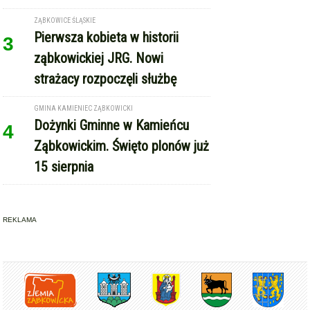
ZĄBKOWICE ŚLĄSKIE
Pierwsza kobieta w historii
3
ząbkowickiej JRG. Nowi
strażacy rozpoczęli służbę
GMINA KAMIENIEC ZĄBKOWICKI
Dożynki Gminne w Kamieńcu
4
Ząbkowickim. Święto plonów już
15 sierpnia
REKLAMA