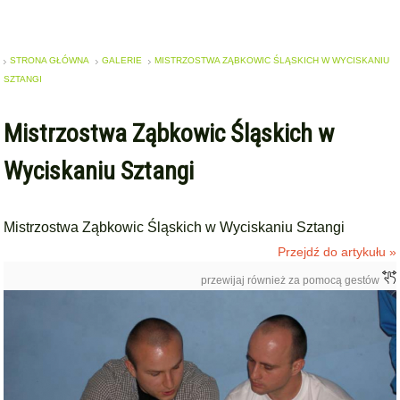
STRONA GŁÓWNA
GALERIE
MISTRZOSTWA ZĄBKOWIC ŚLĄSKICH W WYCISKANIU
SZTANGI
Mistrzostwa Ząbkowic Śląskich w
Wyciskaniu Sztangi
Mistrzostwa Ząbkowic Śląskich w Wyciskaniu Sztangi
Przejdź do artykułu »
przewijaj również za pomocą gestów