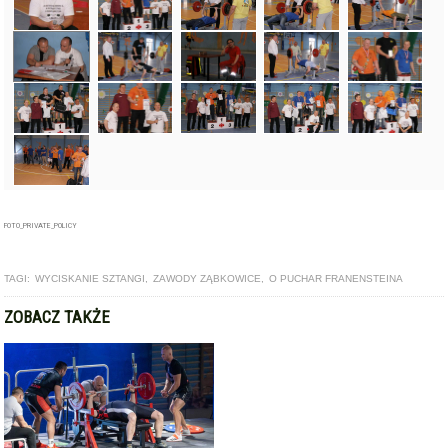
FOTO_PRIVATE_POLICY
TAGI:
WYCISKANIE SZTANGI
,
ZAWODY ZĄBKOWICE
,
O PUCHAR FRANENSTEINA
ZOBACZ TAKŻE