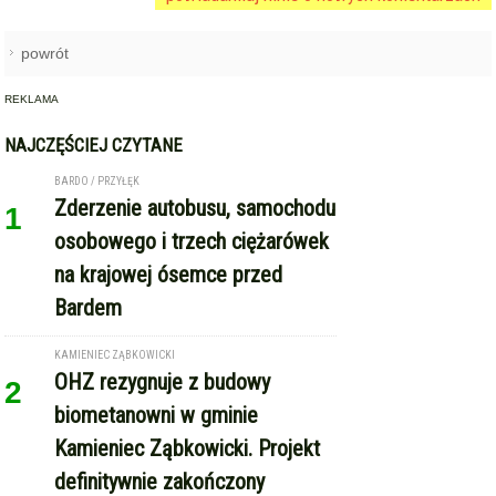
powrót
REKLAMA
NAJCZĘŚCIEJ CZYTANE
BARDO / PRZYŁĘK
Zderzenie autobusu, samochodu
1
osobowego i trzech ciężarówek
na krajowej ósemce przed
Bardem
KAMIENIEC ZĄBKOWICKI
OHZ rezygnuje z budowy
2
biometanowni w gminie
Kamieniec Ząbkowicki. Projekt
definitywnie zakończony