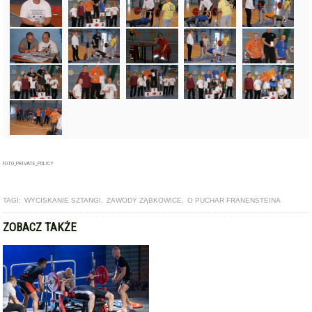
FOTO_PRIVATE_POLICY
TAGI:
WYCISKANIE SZTANGI
,
ZAWODY ZĄBKOWICE
,
O PUCHAR FRANENSTEINA
ZOBACZ TAKŻE