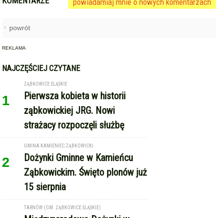
KOMENTARZE
powiadamiaj mnie o nowych komentarzach
powrót
REKLAMA
NAJCZĘŚCIEJ CZYTANE
ZĄBKOWICE ŚLĄSKIE
Pierwsza kobieta w historii
1
ząbkowickiej JRG. Nowi
strażacy rozpoczęli służbę
GMINA KAMIENIEC ZĄBKOWICKI
Dożynki Gminne w Kamieńcu
2
Ząbkowickim. Święto plonów już
15 sierpnia
TARNÓW (GM. ZĄBKOWICE ŚLĄSKIE)