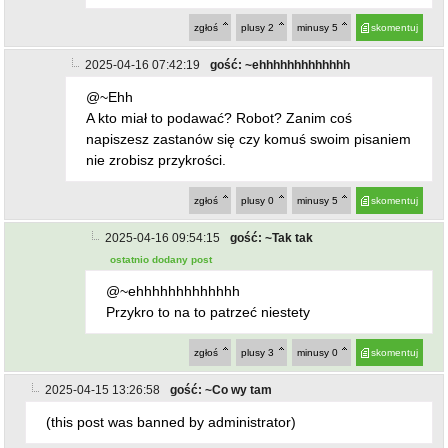
@~Ehh
A kto miał to podawać? Robot? Zanim coś
napiszesz zastanów się czy komuś swoim pisaniem
nie zrobisz przykrości.
zgłoś
plusy
0
minusy
5
skomentuj
2025-04-16 09:54:15
gość: ~Tak tak
ostatnio dodany post
@~ehhhhhhhhhhhhh
Przykro to na to patrzeć niestety
zgłoś
plusy
3
minusy
0
skomentuj
2025-04-15 13:26:58
gość: ~Co wy tam
(this post was banned by administrator)
zgłoś
plusy
16
minusy
3
skomentuj
2025-04-15 22:59:48
gość: ~ja