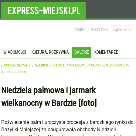
Region:
wszystkie
ząbkowicki
WIADOMOŚCI
KULTURA, ROZRYWKA
GALERIE
KOMENTARZE
STRONA GŁÓWNA
GALERIE
NIEDZIELA PALMOWA I JARMARK WIELKANOCNY W
BARDZIE [FOTO]
Niedziela palmowa i jarmark
wielkanocny w Bardzie [foto]
Poświęcenie palm i uroczysta procesja z bardzkiego rynku do
Bazyliki Mniejszej zainaugurowała obchody Niedzieli