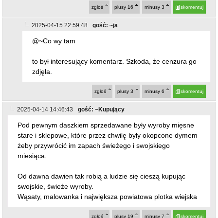
@~Co wy tam
to był interesujący komentarz. Szkoda, że cenzura go
zdjęła.
zgłoś
plusy
3
minusy
6
skomentuj
2025-04-14 14:46:43
gość: ~Kupujący
Pod pewnym daszkiem sprzedawane były wyroby mięsne
stare i sklepowe, które przez chwilę były okopcone dymem
żeby przywrócić im zapach świeżego i swojskiego
miesiąca.
Od dawna dawien tak robią a ludzie się cieszą kupując
swojskie, świeże wyroby.
Wąsaty, malowanka i największa powiatowa plotka wiejska
zgłoś
plusy
19
minusy
7
skomentuj
2025-04-15 09:34:48
gość: ~Fotograf
Obserwowałem pracę komisji konkursowej która oceniała