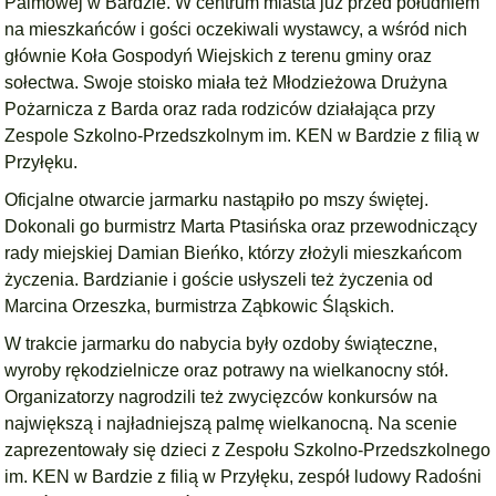
Palmowej w Bardzie. W centrum miasta już przed południem
na mieszkańców i gości oczekiwali wystawcy, a wśród nich
głównie Koła Gospodyń Wiejskich z terenu gminy oraz
sołectwa. Swoje stoisko miała też Młodzieżowa Drużyna
Pożarnicza z Barda oraz rada rodziców działająca przy
Zespole Szkolno-Przedszkolnym im. KEN w Bardzie z filią w
Przyłęku.
Oficjalne otwarcie jarmarku nastąpiło po mszy świętej.
Dokonali go burmistrz Marta Ptasińska oraz przewodniczący
rady miejskiej Damian Bieńko, którzy złożyli mieszkańcom
życzenia. Bardzianie i goście usłyszeli też życzenia od
Marcina Orzeszka, burmistrza Ząbkowic Śląskich.
W trakcie jarmarku do nabycia były ozdoby świąteczne,
wyroby rękodzielnicze oraz potrawy na wielkanocny stół.
Organizatorzy nagrodzili też zwycięzców konkursów na
największą i najładniejszą palmę wielkanocną. Na scenie
zaprezentowały się dzieci z Zespołu Szkolno-Przedszkolnego
im. KEN w Bardzie z filią w Przyłęku, zespół ludowy Radośni