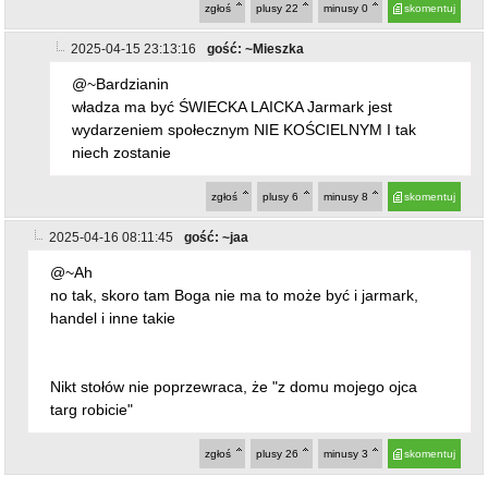
władza ma być ŚWIECKA LAICKA Jarmark jest
wydarzeniem społecznym NIE KOŚCIELNYM I tak
niech zostanie
zgłoś
plusy
6
minusy
8
skomentuj
2025-04-16 08:11:45
gość: ~jaa
@~Ah
no tak, skoro tam Boga nie ma to może być i jarmark,
handel i inne takie
Nikt stołów nie poprzewraca, że "z domu mojego ojca
targ robicie"
zgłoś
plusy
26
minusy
3
skomentuj
powrót
REKLAMA