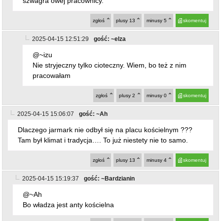
2025-04-15 12:51:29
gość: ~elza
@~izu
Nie stryjeczny tylko cioteczny. Wiem, bo też z nim
pracowałam
zgłoś
plusy
2
minusy
0
skomentuj
2025-04-15 15:06:07
gość: ~Ah
Dlaczego jarmark nie odbył się na placu kościelnym ???
Tam był klimat i tradycja…. To już niestety nie to samo.
zgłoś
plusy
13
minusy
4
skomentuj
2025-04-15 15:19:37
gość: ~Bardzianin
@~Ah
Bo władza jest anty kościelna
zgłoś
plusy
22
minusy
0
skomentuj
2025-04-15 23:13:16
gość: ~Mieszka
@~Bardzianin