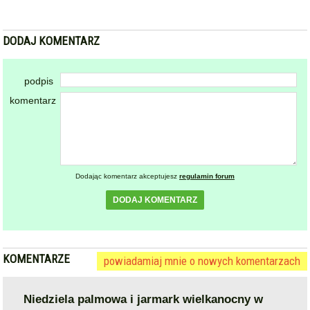
podpis
komentarz
Dodając komentarz akceptujesz
regulamin forum
DODAJ KOMENTARZ
KOMENTARZE
powiadamiaj mnie o nowych komentarzach
Niedziela palmowa i jarmark wielkanocny w
Bardzie [foto]
2025-04-13 16:05:34
gość: ~ janek