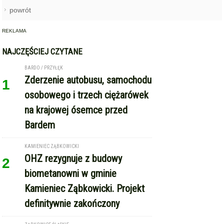
NAJCZĘŚCIEJ CZYTANE
BARDO / PRZYŁĘK
Zderzenie autobusu, samochodu
1
osobowego i trzech ciężarówek
na krajowej ósemce przed
Bardem
KAMIENIEC ZĄBKOWICKI
OHZ rezygnuje z budowy
2
biometanowni w gminie
Kamieniec Ząbkowicki. Projekt
definitywnie zakończony
ZĄBKOWICE ŚLĄSKIE
Pierwsza kobieta w historii
3
ząbkowickiej JRG. Nowi