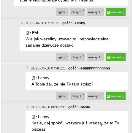
2025-04-16 07:39:15
gość: ~Leśny
@~Ehh
Wie jak wazeliny używać to i odpowiedzialne
zadanie dziewcze dostało
zgłoś
plusy
7
minusy
1
skomentuj
2025-04-16 07:46:25
gość: ~ehhhhhhhhhhhhh
@~Leśny
A Tobie żal, że nie Ty tam stoisz?
zgłoś
plusy
1
minusy
6
skomentuj
2025-04-16 08:02:56
gość: ~basia
@~Leśny
Kasia, daj spokój, wszyscy już wiedzą, że to Ty
piszesz.
zgłoś
plusy
2
minusy
5
skomentuj
2025-04-16 07:42:19
gość: ~ehhhhhhhhhhhhh