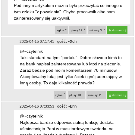
zgłoś
plusy
12
minusy
3
skomentuj
2025-04-15 07:17:41
gość: ~Xch
@~czytelnik
Taki standard na tym "portalu". Dobre słowo o kimś to
na bank napisał zainteresowany lub ktoś na zlecenie.
Zaraz bedzie pod moim komentarzem 78 minusów.
Akceptowalny tutaj jest tylko ściek i gnój uderzający w
inną osobę. To daje klikalność prawda?
zgłoś
plusy
10
minusy
11
skomentuj
2025-04-16 07:33:53
gość: ~Ehh
@~czytelnik
Najlepszą bardzo odpowiedzialną funkcję dostała
uśmiechnięta Pani w musztardowym sweterku na
scenie Noo !!podaje dyplomy !! Petarda
zgłoś
plusy
5
minusy
1
skomentuj