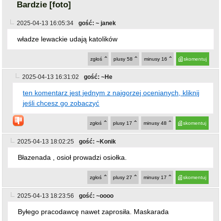
władze lewackie udają katolików
zgłoś
plusy
58
minusy
16
skomentuj
2025-04-13 16:31:02
gość: ~He
ten komentarz jest jednym z najgorzej ocenianych, kliknij
jeśli chcesz go zobaczyć
zgłoś
plusy
17
minusy
48
skomentuj
2025-04-13 18:02:25
gość: ~Konik
Błazenada , osioł prowadzi osiołka.
zgłoś
plusy
27
minusy
17
skomentuj
2025-04-13 18:23:56
gość: ~oooo
Byłego pracodawcę nawet zaprosiła. Maskarada
zgłoś
plusy
22
minusy
18
skomentuj
2025-04-13 20:02:51
gość: ~Inna