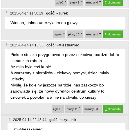
Wiosna, palma uderzyła im do głowy.
zgłoś
plusy
10
minusy
1
skomentuj
2025-04-14 14:16:55
gość: ~Mieszkaniec
Piękne stoiska przygotowane przez sołectwa, bardzo dobra
i smaczna robota
Aż miło było coś kupić
A warsztaty z pierników - ciekawy pomysł, dzieci miały
uciechy
Myślę, że kolejny jeszcze bardziej nas zaskoczy bo
zapowiada się, że nowy dyrektor centrum kultury to
człowiek z powołania a nie na chwilę, co cieszy
zgłoś
plusy
11
minusy
23
skomentuj
2025-04-14 22:45:44
gość: ~czytelnik
@~Mieszkaniec
Pod innym artykułem można było przeczytać co innego o
tym człeku "z powołania". Chyba pracownik albo sam
zainteresowany się uaktywnił.