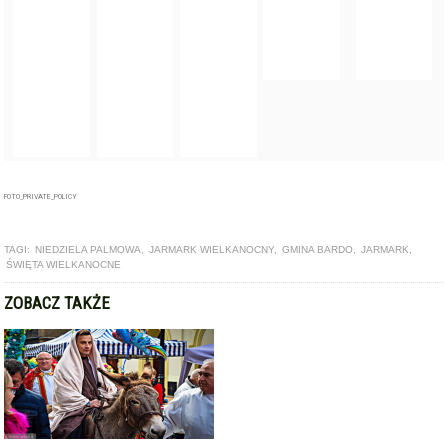
FOTO_PRIVATE_POLICY
TAGI:
NIEDZIELA PALMOWA
,
JARMARK WIELKANOCNY
,
GMINA BARDO
,
JARMARK
,
ŚWIĘTA WIELKANOCNE
ZOBACZ TAKŻE
ARTYKUŁ
W niedzielę palmową zapraszamy do Barda na jarmark
wielkanocny [harmonogram]