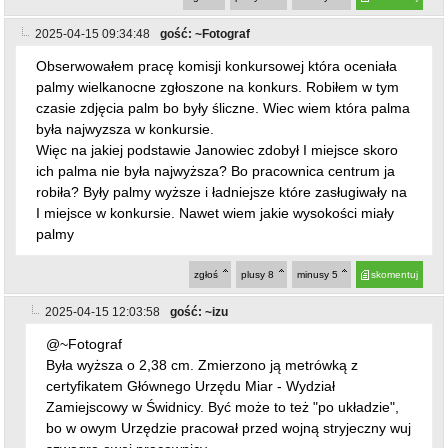
palmy wielkanocne zgłoszone na konkurs. Robiłem w tym
czasie zdjęcia palm bo były śliczne. Wiec wiem która palma
była najwyzsza w konkursie.
Więc na jakiej podstawie Janowiec zdobył I miejsce skoro
ich palma nie była najwyższa? Bo pracownica centrum ja
robiła? Były palmy wyższe i ładniejsze które zasługiwały na
I miejsce w konkursie. Nawet wiem jakie wysokości miały
palmy
zgłoś
plusy
8
minusy
5
skomentuj
2025-04-15 12:03:58
gość: ~izu
@~Fotograf
Była wyższa o 2,38 cm. Zmierzono ją metrówką z
certyfikatem Głównego Urzędu Miar - Wydział
Zamiejscowy w Świdnicy. Być może to też "po układzie",
bo w owym Urzędzie pracował przed wojną stryjeczny wuj
szwagra owej pracownicy.
zgłoś
plusy
13
minusy
5
skomentuj