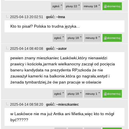
Kto to pisał? Polska to trudna języka...
zgłoś
plusy
18
minusy
8
skomentuj
2025-04-14 08:40:08
gość: ~autor
pewien znany mieszkaniec Laskówki,który nienawidzi
prawicy i kościoła,jarmark wielkanocny zaczął od pocięcia
baneru kandydata na prezydenta RP,szkoda że nie
zauważył kamerki na balkonie,która go nagrała,wstyd i
żenada tymbardziej,że ów pan pracuje w oświacie
zgłoś
plusy
18
minusy
1
skomentuj
2025-04-14 08:58:20
gość: ~mieszkaniec
w Laskówce nie ma już Antka ani Mietka,więc kto to mógł
być?????
zgłoś
plusy
1
minusy
0
skomentuj
2025-04-14 11:50:19
gość: ~Jurek