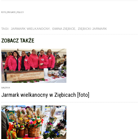
FOTO_PRIVATE_POLICY
TAGI:
JARMARK WIELKANOCNY
,
GMINA ZIĘBICE
,
ZIĘBICKI JARMARK
ZOBACZ TAKŻE
GALERIA
Jarmark wielkanocny w Ziębicach [foto]