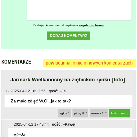
Dodając komentarz akceptujesz
regulamin forum
DODAJ KOMENTARZ
KOMENTARZE
powiadamiaj mnie o nowych komentarzach
Jarmark Wielkanocny na ziębickim rynku [foto]
2025-04-12 16:12:56
gość: ~Ja
Za mało zdjęć W.O...jak to tak?
zgłoś
plusy
8
minusy
3
skomentuj
2025-04-12 17:43:44
gość: ~Paweł
@~Ja