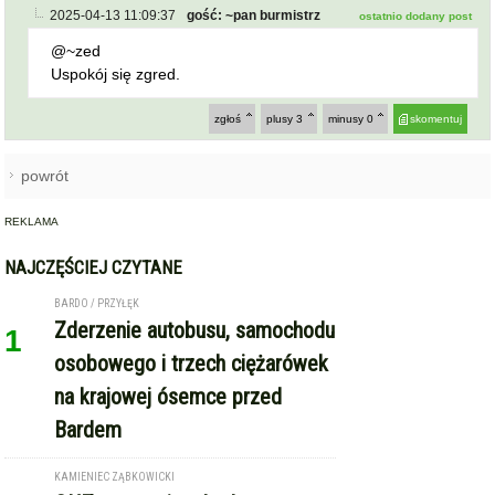
2025-04-13 11:09:37
gość: ~pan burmistrz
ostatnio dodany post
@~zed
Uspokój się zgred.
zgłoś
plusy
3
minusy
0
skomentuj
powrót
REKLAMA
NAJCZĘŚCIEJ CZYTANE
BARDO / PRZYŁĘK
Zderzenie autobusu, samochodu
1
osobowego i trzech ciężarówek
na krajowej ósemce przed
Bardem
KAMIENIEC ZĄBKOWICKI