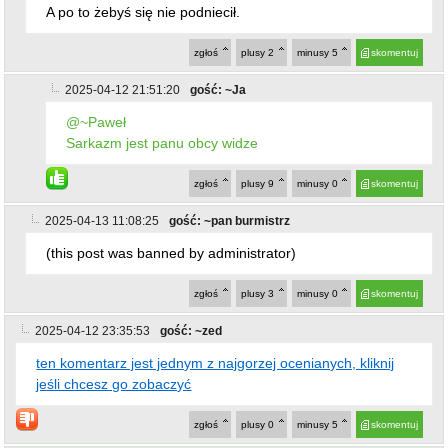
A po to żebyś się nie podniecił.
zgłoś
plusy
2
minusy
5
skomentuj
2025-04-12 21:51:20
gość: ~Ja
@~Paweł
Sarkazm jest panu obcy widze
zgłoś
plusy
9
minusy
0
skomentuj
2025-04-13 11:08:25
gość: ~pan burmistrz
(this post was banned by administrator)
zgłoś
plusy
3
minusy
0
skomentuj
2025-04-12 23:35:53
gość: ~zed
ten komentarz jest jednym z najgorzej ocenianych, kliknij
jeśli chcesz go zobaczyć
zgłoś
plusy
0
minusy
5
skomentuj