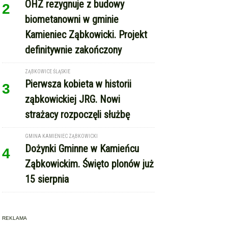
OHZ rezygnuje z budowy
2
biometanowni w gminie
Kamieniec Ząbkowicki. Projekt
definitywnie zakończony
ZĄBKOWICE ŚLĄSKIE
Pierwsza kobieta w historii
3
ząbkowickiej JRG. Nowi
strażacy rozpoczęli służbę
GMINA KAMIENIEC ZĄBKOWICKI
Dożynki Gminne w Kamieńcu
4
Ząbkowickim. Święto plonów już
15 sierpnia
REKLAMA