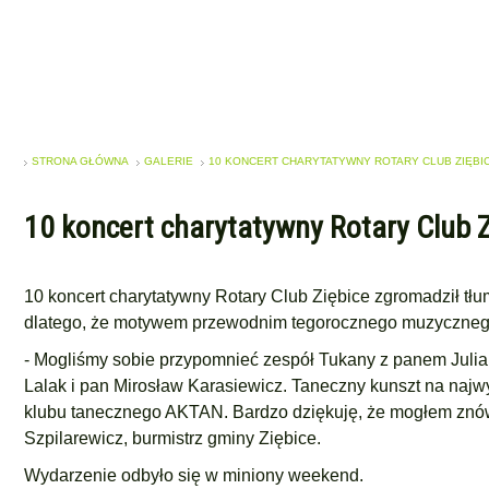
STRONA GŁÓWNA
GALERIE
10 KONCERT CHARYTATYWNY ROTARY CLUB ZIĘBI
10 koncert charytatywny Rotary Club Z
10 koncert charytatywny
Rotary Club Ziębice
zgromadził tłu
dlatego, że motywem przewodnim tegorocznego muzycznego s
- Mogliśmy sobie przypomnieć zespół Tukany z panem Julia
Lalak i pan Mirosław Karasiewicz. Taneczny kunszt na najw
klubu
tanecznego AKTAN.
Bardzo dziękuję, że mogłem znów
Szpilarewicz, burmistrz gminy Ziębice.
Wydarzenie odbyło się w miniony weekend.