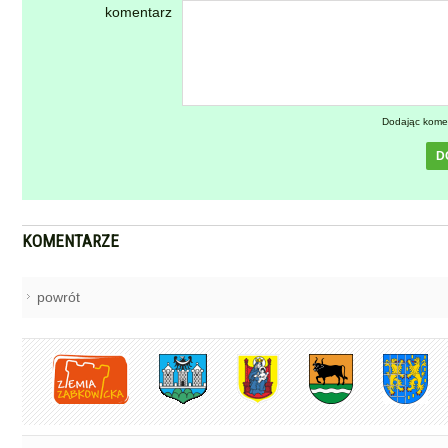
komentarz
Dodając kome
D
KOMENTARZE
powrót