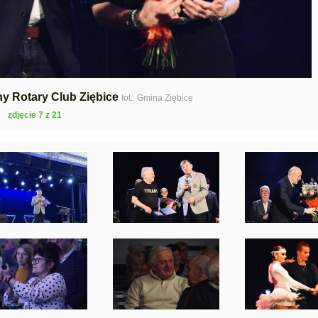
ny Rotary Club Ziębice
fot.: Gmina Ziębice
zdjęcie 7 z 21