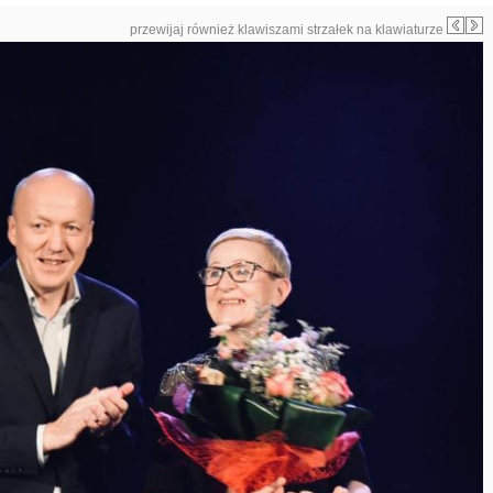
przewijaj również klawiszami strzałek na klawiaturze