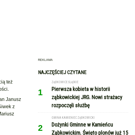
REKLAMA
NAJCZĘŚCIEJ CZYTANE
ią też
ZĄBKOWICE ŚLĄSKIE
Pierwsza kobieta w historii
ści.
1
ząbkowickiej JRG. Nowi strażacy
pan Janusz
rozpoczęli służbę
Siwek z
Mariusz
GMINA KAMIENIEC ZĄBKOWICKI
Dożynki Gminne w Kamieńcu
2
Ząbkowickim. Święto plonów już 15