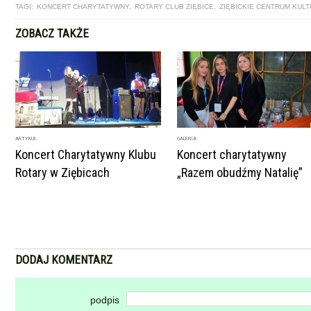
TAGI:
KONCERT CHARYTATYWNY
,
ROTARY CLUB ZIĘBICE
,
ZIĘBICKIE CENTRUM KUL
ZOBACZ TAKŻE
ARTYKUŁ
GALERIA
Koncert Charytatywny Klubu
Koncert charytatywny
Rotary w Ziębicach
„Razem obudźmy Natalię”
DODAJ KOMENTARZ
podpis