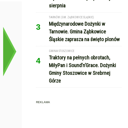
sierpnia
TARNÓW (GM. ZĄBKOWICE ŚLĄSKIE)
Międzynarodowe Dożynki w
3
Tarnowie. Gmina Ząbkowice
Śląskie zaprasza na święto plonów
GMINA STOSZOWICE
Traktory na pełnych obrotach,
4
MiłyPan i Sound’n’Grace. Dożynki
Gminy Stoszowice w Srebrnej
Górze
REKLAMA