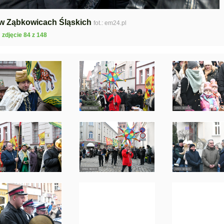
 w Ząbkowicach Śląskich
fot.: em24.pl
zdjęcie 84 z 148