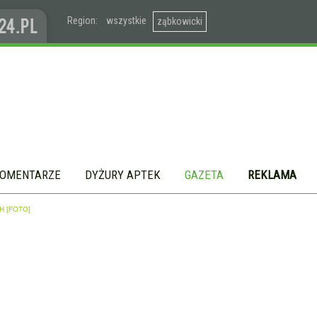
Region:
wszystkie
ząbkowicki
OMENTARZE
DYŻURY APTEK
GAZETA
REKLAMA
H [FOTO]