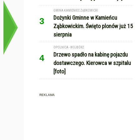
GMINA KAMIENIEC ZĄBKOWICKI
Dożynki Gminne w Kamieńcu
3
Ząbkowickim. Święto plonów już 15
sierpnia
OPOLNICA - WOJBÓRZ
Drzewo spadło na kabinę pojazdu
4
dostawczego. Kierowca w szpitalu
[foto]
REKLAMA