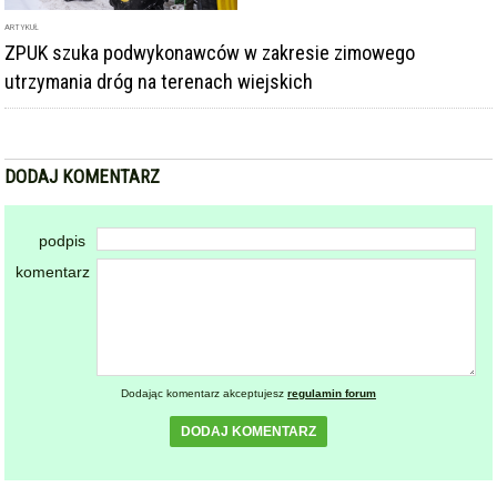
podpis
komentarz
Dodając komentarz akceptujesz
regulamin forum
DODAJ KOMENTARZ
KOMENTARZE
powiadamiaj mnie o nowych komentarzach
Orszak Trzech Króli w Ząbkowic Śląskich [foto]
2025-01-06 15:54:57
gość: ~Erni
Dzień dobry. Biorę popcorn i czekam na pisowego…