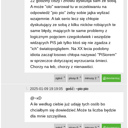
idiota zaczął losowo chłopa nazywać "PiSiorem"
w sprzeczce dotyczącej wyrzucania śmieci.
Chorzy na łeb, chorzy z nienawiści.
zgłoś
plusy
8
minusy
2
skomentuj
2025-01-09 19:19:05
gość: ~pio pio
@~xD
A ile według ciebie już udaję tych osób bo
chciałbym się dowiedzieć.Może ta liczba będzie
dla mnie szczęśliwa.
zgłoś
plusy
0
minusy
3
skomentuj
2025-01-09 20:14:01
gość: ~olo
@~xD
Ja się pedofilu nie podszywam pod nikogo
zgłoś
plusy
1
minusy
2
skomentuj
2025-01-09 22:34:34
gość: ~pio pio