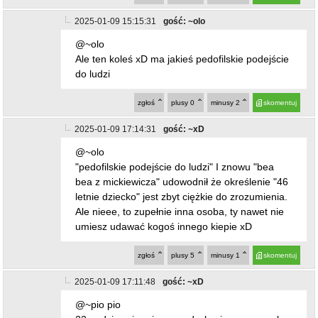
2025-01-09 17:14:31
gość: ~xD
@~olo
"pedofilskie podejście do ludzi" I znowu "bea
bea z mickiewicza" udowodnił że określenie "46
letnie dziecko" jest zbyt ciężkie do zrozumienia.
Ale nieee, to zupełnie inna osoba, ty nawet nie
umiesz udawać kogoś innego kiepie xD
zgłoś
plusy
5
minusy
1
skomentuj
2025-01-09 17:11:48
gość: ~xD
@~pio pio
22 godziny ciszy i znowu dyskusja sam ze sobą.
A może "olo" warował tu w oczekiwaniu na
odpowiedź "pio pio" żeby sobie jajka wylizać
wzajemnie. A tak serio lecz się chłopie
dyskutujący ze sobą z kilku nicków robiących te
same błędy, mających te same problemy z
logicznym pojęciem czegokolwiek i wszędzie
widzących PiS jak tylko ktoś się nie zgadza z
"ich" światopoglądem. Na XX lecia podobny