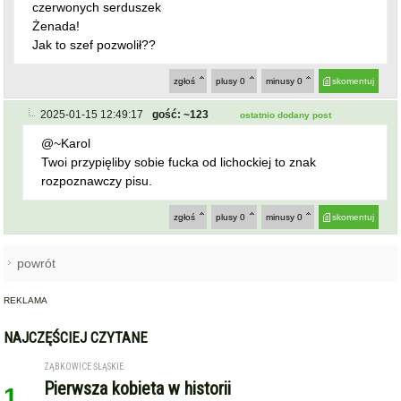
Twoi przypięliby sobie fucka od lichockiej to znak
rozpoznawczy pisu.
zgłoś
plusy
0
minusy
0
skomentuj
powrót
REKLAMA
NAJCZĘŚCIEJ CZYTANE
ZĄBKOWICE ŚLĄSKIE
Pierwsza kobieta w historii
1
ząbkowickiej JRG. Nowi
strażacy rozpoczęli służbę
STARCZÓW [GM. KAMIENIEC ZĄBKOWICKI]
Pożar poddasza domu w
2
Starczowie [foto] [aktualizacja]