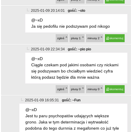
@~xD
Ciągle czekam pod jakimi osobami czy nickami
się podszywam bo chciałbym wiedzieć cyfra
którą podasz będzie dla mnie ważna
zgłoś
plusy
0
minusy
0
skomentuj
2025-01-09 16:05:31
gość: ~Fun
@~xD
Jest tu paru psychopatów udających większe
grono. Jaka w tym determinacja i wytrwałość
podobna do tego durnnia z megafonem co już tyle
lat na miesięcznie chodzi. Normalny człowiek by
odpuścił bo szkoda życia.
zgłoś
plusy
7
minusy
4
skomentuj
2025-01-10 06:53:41
gość: ~123
@~Fun
Piszesz o swoim prezesie i reszcie pisiej bandy?