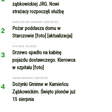
OPOLNICA - WOJBÓRZ
Drzewo spadło na kabinę
3
pojazdu dostawczego. Kierowca
w szpitalu [foto]
GMINA KAMIENIEC ZĄBKOWICKI
Dożynki Gminne w Kamieńcu
4
Ząbkowickim. Święto plonów już
15 sierpnia
REKLAMA