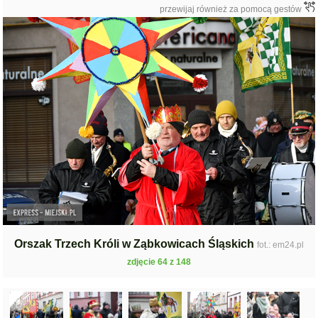
przewijaj również za pomocą gestów
Orszak Trzech Króli w Ząbkowicach Śląskich
fot.: em24.pl
zdjęcie 64 z 148