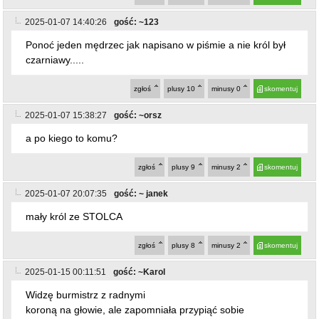
a po kiego to komu?
zgłoś
plusy
9
minusy
2
skomentuj
2025-01-07 20:07:35
gość: ~ janek
mały król ze STOLCA
zgłoś
plusy
8
minusy
2
skomentuj
2025-01-15 00:11:51
gość: ~Karol
Widzę burmistrz z radnymi
koroną na głowie, ale zapomniała przypiąć sobie
czerwonych serduszek
Żenada!
Jak to szef pozwolił??
zgłoś
plusy
0
minusy
0
skomentuj
2025-01-15 12:49:17
gość: ~123
ostatnio dodany post
@~Karol