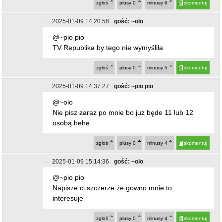
2025-01-09 14:37:27
gość: ~pio pio
@~olo
Nie pisz zaraz po mnie bo już będe 11 lub 12
osobą hehe
zgłoś
plusy
0
minusy
4
skomentuj
2025-01-09 15:14:36
gość: ~olo
@~pio pio
Napisze ci szczerze że gowno mnie to
interesuje
zgłoś
plusy
0
minusy
4
skomentuj
2025-01-09 15:15:31
gość: ~olo
@~olo
Ale ten koleś xD ma jakieś pedofilskie podejście
do ludzi
zgłoś
plusy
0
minusy
2
skomentuj