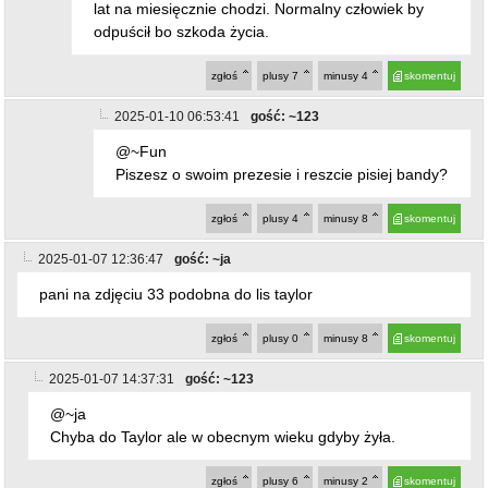
zgłoś
plusy
4
minusy
8
skomentuj
2025-01-07 12:36:47
gość: ~ja
pani na zdjęciu 33 podobna do lis taylor
zgłoś
plusy
0
minusy
8
skomentuj
2025-01-07 14:37:31
gość: ~123
@~ja
Chyba do Taylor ale w obecnym wieku gdyby żyła.
zgłoś
plusy
6
minusy
2
skomentuj
2025-01-07 14:40:26
gość: ~123
Ponoć jeden mędrzec jak napisano w piśmie a nie król był
czarniawy.....
zgłoś
plusy
10
minusy
0
skomentuj
2025-01-07 15:38:27
gość: ~orsz