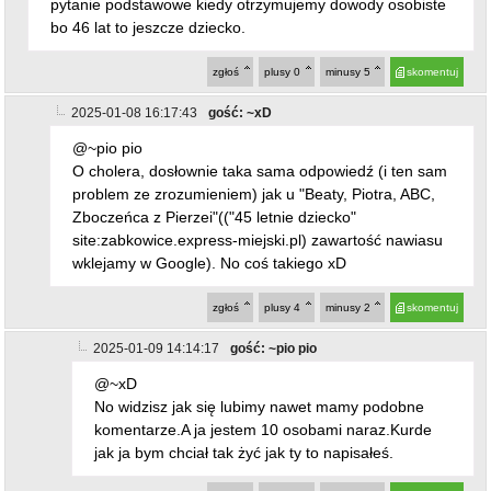
problem ze zrozumieniem) jak u "Beaty, Piotra, ABC,
Zboczeńca z Pierzei"(("45 letnie dziecko"
site:zabkowice.express-miejski.pl) zawartość nawiasu
wklejamy w Google). No coś takiego xD
zgłoś
plusy
4
minusy
2
skomentuj
2025-01-09 14:14:17
gość: ~pio pio
@~xD
No widzisz jak się lubimy nawet mamy podobne
komentarze.A ja jestem 10 osobami naraz.Kurde
jak ja bym chciał tak żyć jak ty to napisałeś.
zgłoś
plusy
0
minusy
6
skomentuj
2025-01-09 14:20:58
gość: ~olo
@~pio pio
TV Republika by tego nie wymyśliła
zgłoś
plusy
0
minusy
5
skomentuj