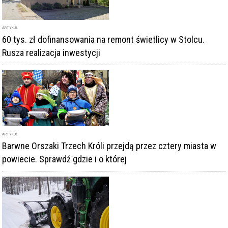
ARTYKUŁ
Barwne Orszaki Trzech Króli przejdą przez cztery miasta w
powiecie. Sprawdź gdzie i o której
ARTYKUŁ
ZPUK szuka podwykonawców w zakresie zimowego
utrzymania dróg na terenach wiejskich
DODAJ KOMENTARZ