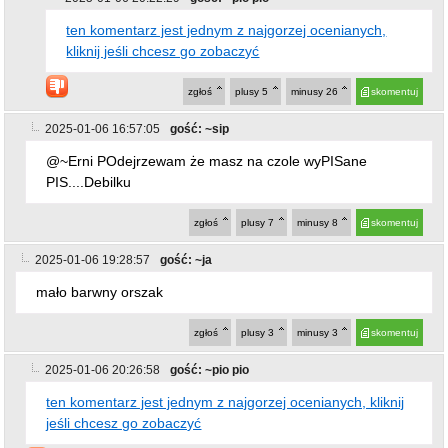
PIS....Debilku
zgłoś
plusy
7
minusy
8
skomentuj
2025-01-06 19:28:57
gość: ~ja
mało barwny orszak
zgłoś
plusy
3
minusy
3
skomentuj
2025-01-06 20:26:58
gość: ~pio pio
ten komentarz jest jednym z najgorzej ocenianych, kliknij
jeśli chcesz go zobaczyć
zgłoś
plusy
8
minusy
25
skomentuj
2025-01-06 21:10:57
gość: ~Czytelniczka
Cudowny koncert,cudowne dzieci a owieczki show
najlepszy
zgłoś
plusy
7
minusy
0
skomentuj