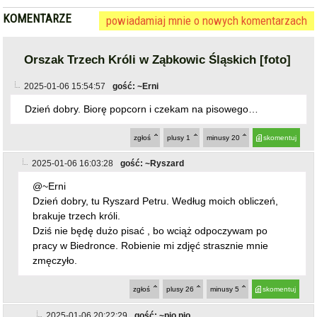
zgłoś
plusy
1
minusy
20
skomentuj
2025-01-06 16:03:28
gość: ~Ryszard
@~Erni
Dzień dobry, tu Ryszard Petru. Według moich obliczeń,
brakuje trzech króli.
Dziś nie będę dużo pisać , bo wciąż odpoczywam po
pracy w Biedronce. Robienie mi zdjęć strasznie mnie
zmęczyło.
zgłoś
plusy
26
minusy
5
skomentuj
2025-01-06 20:22:29
gość: ~pio pio
ten komentarz jest jednym z najgorzej ocenianych,
kliknij jeśli chcesz go zobaczyć
zgłoś
plusy
5
minusy
26
skomentuj
2025-01-06 16:57:05
gość: ~sip
@~Erni POdejrzewam że masz na czole wyPISane