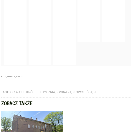
FOTO_PRIVATE_POLICY
TAGI:
ORSZAK 3 KRÓLI
,
6 STYCZNIA
,
GMINA ZĄBKOWCIE ŚLĄSKIE
ZOBACZ TAKŻE
ARTYKUŁ
60 tys. zł dofinansowania na remont świetlicy w Stolcu.
Rusza realizacja inwestycji