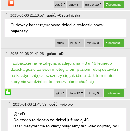
2025-01-06 21:41:26
gość: ~xD
I zobaczcie na te zdjęcia, a zdjęcia na FB u 46 letniego
dziecka gdzie ze swoim fotografem-paziem robią ustawki i
na każdym zdjęciu szczerzy się jak idiota. Jak terminator
który nie wiedział co to znaczy uśmiechać się.
zgłoś
plusy
35
minusy
5
skomentuj
2025-01-08 11:43:39
gość: ~pio pio
@~xD
Do czego to doszło że dzieci już mają 46
lat.P.Prezydencie to kiedy osiągamy ten wiek dojrzały no i
pytanie podstawowe kiedy otrzymujemy dowody osobiste
bo 46 lat to jeszcze dziecko.
zgłoś
plusy
0
minusy
5
skomentuj
2025-01-08 16:17:43
gość: ~xD
@~pio pio
O cholera, dosłownie taka sama odpowiedź (i ten sam