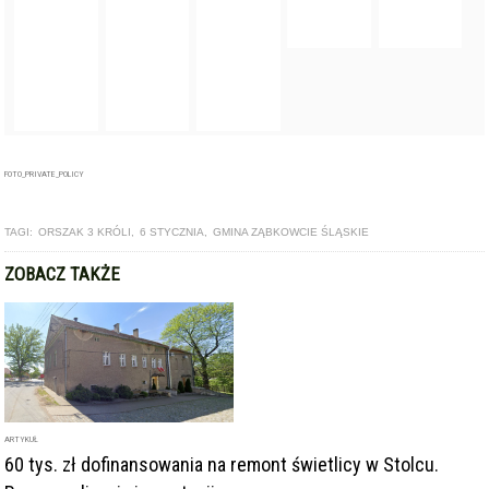
TAGI:
ORSZAK 3 KRÓLI
,
6 STYCZNIA
,
GMINA ZĄBKOWCIE ŚLĄSKIE
ZOBACZ TAKŻE
ARTYKUŁ
60 tys. zł dofinansowania na remont świetlicy w Stolcu.
Rusza realizacja inwestycji
ARTYKUŁ
Barwne Orszaki Trzech Króli przejdą przez cztery miasta w