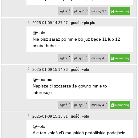
2025-01-09 15:14:36
gość: ~olo
@~pio pio
Napisze ci szczerze że gowno mnie to
interesuje
zgłoś
plusy
0
minusy
4
skomentuj
2025-01-09 15:15:31
gość: ~olo
@~olo
Ale ten koleś xD ma jakieś pedofilskie podejście
do ludzi
zgłoś
plusy
0
minusy
2
skomentuj
2025-01-09 17:14:31
gość: ~xD
@~olo
"pedofilskie podejście do ludzi" I znowu "bea
bea z mickiewicza" udowodnił że określenie "46
letnie dziecko" jest zbyt ciężkie do zrozumienia.
Ale nieee, to zupełnie inna osoba, ty nawet nie