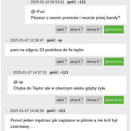
zgłoś
plusy
0
minusy
8
skomentuj
2025-01-07 14:37:31
gość: ~123
@~ja
Chyba do Taylor ale w obecnym wieku gdyby żyła.
zgłoś
plusy
6
minusy
2
skomentuj
2025-01-07 14:40:26
gość: ~123
Ponoć jeden mędrzec jak napisano w piśmie a nie król był
czarniawy.....
zgłoś
plusy
10
minusy
0
skomentuj
2025-01-07 15:38:27
gość: ~orsz
a po kiego to komu?
zgłoś
plusy
9
minusy
2
skomentuj
2025-01-07 20:07:35
gość: ~ janek