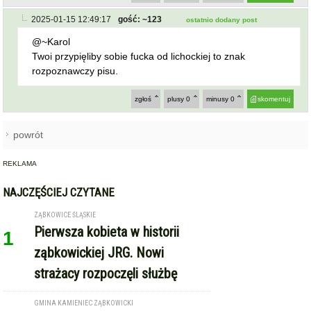
REKLAMA
NAJCZĘŚCIEJ CZYTANE
ZĄBKOWICE ŚLĄSKIE
Pierwsza kobieta w historii
1
ząbkowickiej JRG. Nowi
strażacy rozpoczęli służbę
GMINA KAMIENIEC ZĄBKOWICKI
Dożynki Gminne w Kamieńcu
2
Ząbkowickim. Święto plonów już
15 sierpnia
TARNÓW (GM. ZĄBKOWICE ŚLĄSKIE)
Międzynarodowe Dożynki w
3
Tarnowie. Gmina Ząbkowice