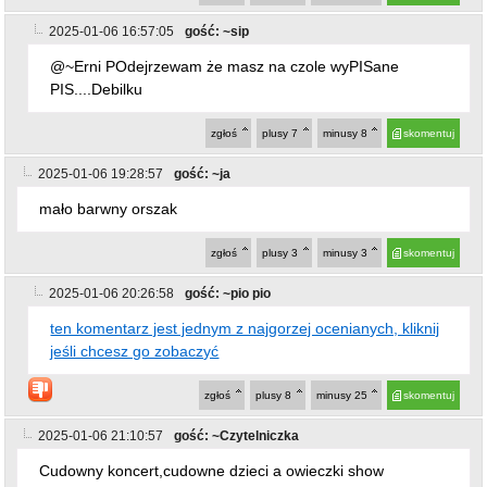
zgłoś
plusy
3
minusy
3
skomentuj
2025-01-06 20:26:58
gość: ~pio pio
ten komentarz jest jednym z najgorzej ocenianych, kliknij
jeśli chcesz go zobaczyć
zgłoś
plusy
8
minusy
25
skomentuj
2025-01-06 21:10:57
gość: ~Czytelniczka
Cudowny koncert,cudowne dzieci a owieczki show
najlepszy
zgłoś
plusy
7
minusy
0
skomentuj
2025-01-06 21:41:26
gość: ~xD
I zobaczcie na te zdjęcia, a zdjęcia na FB u 46 letniego
dziecka gdzie ze swoim fotografem-paziem robią ustawki i
na każdym zdjęciu szczerzy się jak idiota. Jak terminator
który nie wiedział co to znaczy uśmiechać się.