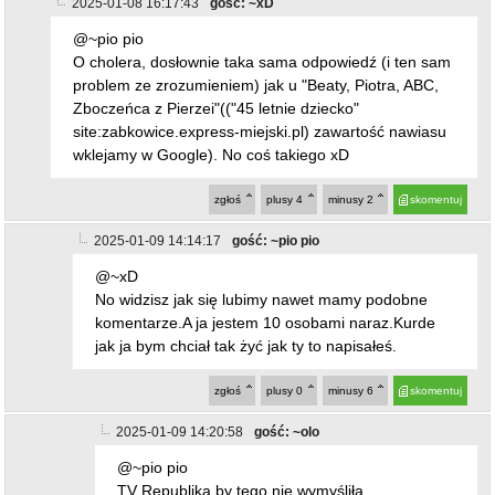
2025-01-09 14:14:17
gość: ~pio pio
@~xD
No widzisz jak się lubimy nawet mamy podobne
komentarze.A ja jestem 10 osobami naraz.Kurde
jak ja bym chciał tak żyć jak ty to napisałeś.
zgłoś
plusy
0
minusy
6
skomentuj
2025-01-09 14:20:58
gość: ~olo
@~pio pio
TV Republika by tego nie wymyśliła
zgłoś
plusy
0
minusy
5
skomentuj
2025-01-09 14:37:27
gość: ~pio pio
@~olo
Nie pisz zaraz po mnie bo już będe 11 lub 12
osobą hehe
zgłoś
plusy
0
minusy
4
skomentuj