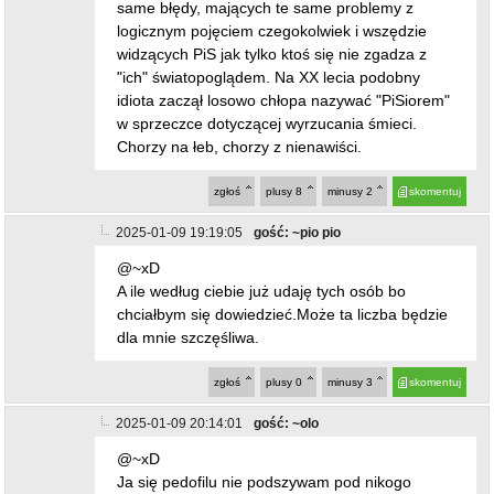
2025-01-09 19:19:05
gość: ~pio pio
@~xD
A ile według ciebie już udaję tych osób bo
chciałbym się dowiedzieć.Może ta liczba będzie
dla mnie szczęśliwa.
zgłoś
plusy
0
minusy
3
skomentuj
2025-01-09 20:14:01
gość: ~olo
@~xD
Ja się pedofilu nie podszywam pod nikogo
zgłoś
plusy
1
minusy
2
skomentuj
2025-01-09 22:34:34
gość: ~pio pio
@~xD
Ciągle czekam pod jakimi osobami czy nickami
się podszywam bo chciałbym wiedzieć cyfra
którą podasz będzie dla mnie ważna