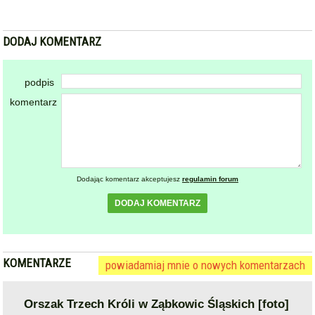
Dodając komentarz akceptujesz
regulamin forum
DODAJ KOMENTARZ
KOMENTARZE
powiadamiaj mnie o nowych komentarzach
Orszak Trzech Króli w Ząbkowic Śląskich [foto]
2025-01-06 15:54:57
gość: ~Erni
Dzień dobry. Biorę popcorn i czekam na pisowego…
zgłoś
plusy
1
minusy
20
skomentuj
2025-01-06 16:03:28
gość: ~Ryszard
@~Erni
Dzień dobry, tu Ryszard Petru. Według moich obliczeń,