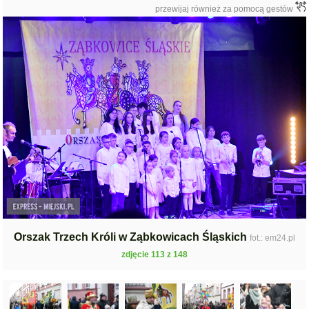
przewijaj również za pomocą gestów
Orszak Trzech Króli w Ząbkowicach Śląskich
fot.: em24.pl
zdjęcie 113 z 148