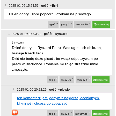
brakuje trzech króli.
Dziś nie będę dużo pisać , bo wciąż odpoczywam po
pracy w Biedronce. Robienie mi zdjęć strasznie mnie
zmęczyło.
zgłoś
plusy
26
minusy
5
skomentuj
2025-01-06 20:22:29
gość: ~pio pio
ten komentarz jest jednym z najgorzej ocenianych,
kliknij jeśli chcesz go zobaczyć
zgłoś
plusy
5
minusy
26
skomentuj
2025-01-06 16:57:05
gość: ~sip
@~Erni POdejrzewam że masz na czole wyPISane
PIS....Debilku
zgłoś
plusy
7
minusy
8
skomentuj
2025-01-06 19:28:57
gość: ~ja
mało barwny orszak