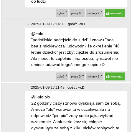
umiesz udawać kogoś innego kiepie xD
zgłoś
plusy
5
minusy
1
skomentuj
2025-01-09 17:11:48
gość: ~xD
@~pio pio
22 godziny ciszy i znowu dyskusja sam ze sobą.
A może "olo" warował tu w oczekiwaniu na
odpowiedź "pio pio" żeby sobie jajka wylizać
wzajemnie. A tak serio lecz się chłopie
dyskutujący ze sobą z kilku nicków robiących te
same błędy, mających te same problemy z
logicznym pojęciem czegokolwiek i wszędzie
widzących PiS jak tylko ktoś się nie zgadza z
"ich" światopoglądem. Na XX lecia podobny
idiota zaczął losowo chłopa nazywać "PiSiorem"
w sprzeczce dotyczącej wyrzucania śmieci.
Chorzy na łeb, chorzy z nienawiści.
zgłoś
plusy
8
minusy
2
skomentuj