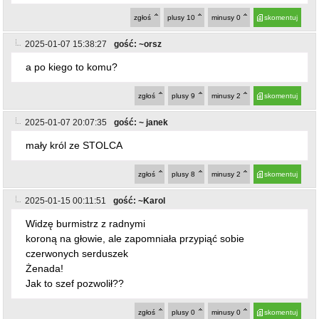
mały król ze STOLCA
zgłoś
plusy
8
minusy
2
skomentuj
2025-01-15 00:11:51
gość: ~Karol
Widzę burmistrz z radnymi
koroną na głowie, ale zapomniała przypiąć sobie
czerwonych serduszek
Żenada!
Jak to szef pozwolił??
zgłoś
plusy
0
minusy
0
skomentuj
2025-01-15 12:49:17
gość: ~123
ostatnio dodany post
@~Karol
Twoi przypięliby sobie fucka od lichockiej to znak
rozpoznawczy pisu.
zgłoś
plusy
0
minusy
0
skomentuj
powrót