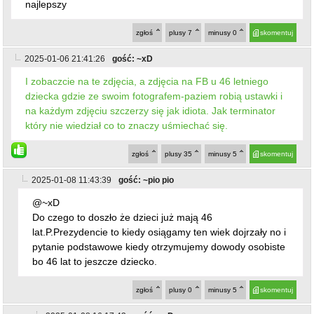
zgłoś
plusy
35
minusy
5
skomentuj
2025-01-08 11:43:39
gość: ~pio pio
@~xD
Do czego to doszło że dzieci już mają 46
lat.P.Prezydencie to kiedy osiągamy ten wiek dojrzały no i
pytanie podstawowe kiedy otrzymujemy dowody osobiste
bo 46 lat to jeszcze dziecko.
zgłoś
plusy
0
minusy
5
skomentuj
2025-01-08 16:17:43
gość: ~xD
@~pio pio
O cholera, dosłownie taka sama odpowiedź (i ten sam
problem ze zrozumieniem) jak u "Beaty, Piotra, ABC,
Zboczeńca z Pierzei"(("45 letnie dziecko"
site:zabkowice.express-miejski.pl) zawartość nawiasu
wklejamy w Google). No coś takiego xD
zgłoś
plusy
4
minusy
2
skomentuj