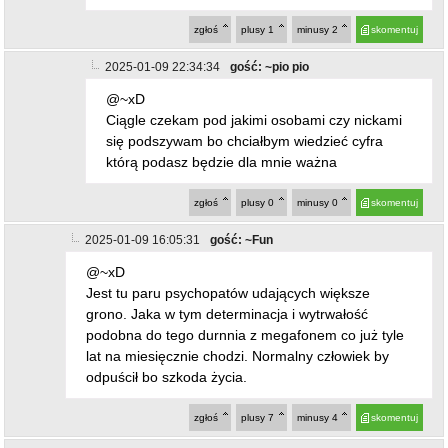
zgłoś
plusy
0
minusy
0
skomentuj
2025-01-09 16:05:31
gość: ~Fun
@~xD
Jest tu paru psychopatów udających większe
grono. Jaka w tym determinacja i wytrwałość
podobna do tego durnnia z megafonem co już tyle
lat na miesięcznie chodzi. Normalny człowiek by
odpuścił bo szkoda życia.
zgłoś
plusy
7
minusy
4
skomentuj
2025-01-10 06:53:41
gość: ~123
@~Fun
Piszesz o swoim prezesie i reszcie pisiej bandy?
zgłoś
plusy
4
minusy
8
skomentuj
2025-01-07 12:36:47
gość: ~ja
pani na zdjęciu 33 podobna do lis taylor