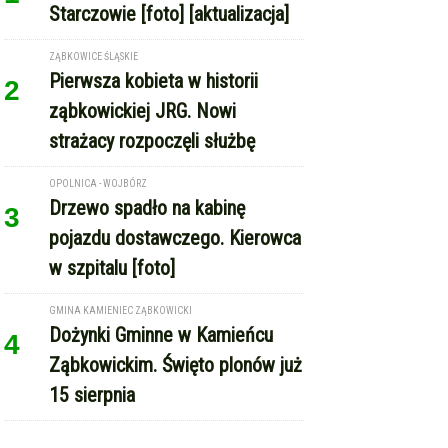
Starczowie [foto] [aktualizacja]
ZĄBKOWICE ŚLĄSKIE
Pierwsza kobieta w historii
2
ząbkowickiej JRG. Nowi
strażacy rozpoczęli służbę
OPOLNICA - WOJBÓRZ
Drzewo spadło na kabinę
3
pojazdu dostawczego. Kierowca
w szpitalu [foto]
GMINA KAMIENIEC ZĄBKOWICKI
Dożynki Gminne w Kamieńcu
4
Ząbkowickim. Święto plonów już
15 sierpnia