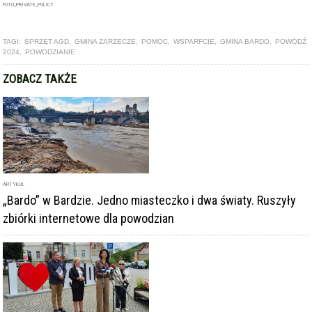
FOTO_PRIVATE_POLICY
TAGI:
SPRZĘT AGD
,
GMINA ZARZECZE
,
POMOC
,
WSPARFCIE
,
GMINA BARDO
,
POWÓDŹ
2024
,
POWODZIANIE
ZOBACZ TAKŻE
ARTYKUŁ
„Bardo” w Bardzie. Jedno miasteczko i dwa światy. Ruszyły
zbiórki internetowe dla powodzian