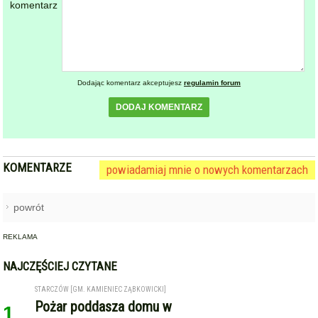
komentarz
Dodając komentarz akceptujesz
regulamin forum
DODAJ KOMENTARZ
KOMENTARZE
powiadamiaj mnie o nowych komentarzach
powrót
REKLAMA
NAJCZĘŚCIEJ CZYTANE
STARCZÓW [GM. KAMIENIEC ZĄBKOWICKI]
Pożar poddasza domu w
1