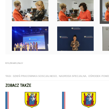
FOTO_PRIVATE_POLICY
TAGI:
DZIEŃ PRACOWNIKA SOSCJALNEGO
,
NAGRODA SPECJALNA
,
OŚRODEK POMO
ZOBACZ TAKŻE