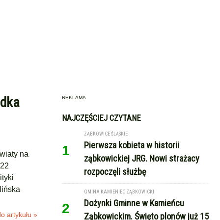
odka
REKLAMA
NAJCZĘŚCIEJ CZYTANE
ZĄBKOWICE ŚLĄSKIE
Pierwsza kobieta w historii
1
wiaty na
ząbkowickiej JRG. Nowi strażacy
 22
rozpoczęli służbę
tyki
lińska
GMINA KAMIENIEC ZĄBKOWICKI
Dożynki Gminne w Kamieńcu
2
o artykułu »
Ząbkowickim. Święto plonów już 15