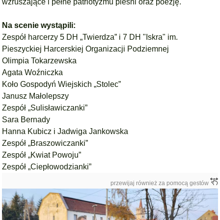
wzruszające i pełne patriotyzmu pieśni oraz poezję.
Na scenie wystąpili:
Zespół harcerzy
5 DH „Twierdza”
i
7 DH "Iskra" im.
Pieszyckiej Harcerskiej Organizacji Podziemnej
Olimpia Tokarzewska
Agata Woźniczka
Koło Gospodyń Wiejskich „Stolec”
Janusz Małolepszy
Zespół „Sulisławiczanki”
Sara Bernady
Hanna Kubicz i Jadwiga Jankowska
Zespół „Braszowiczanki”
Zespół „Kwiat Powoju”
Zespół „Ciepłowodzianki”
przewijaj również za pomocą gestów