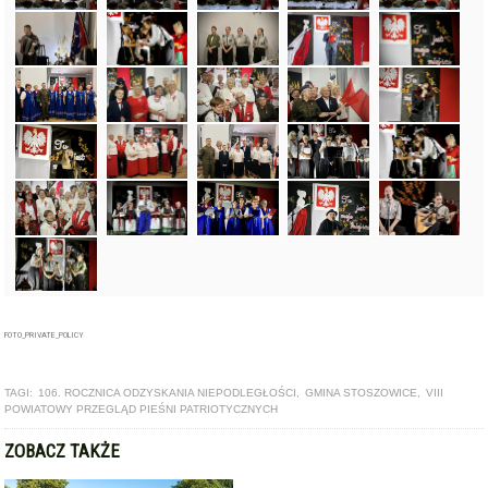
FOTO_PRIVATE_POLICY
TAGI:
106. ROCZNICA ODZYSKANIA NIEPODLEGŁOŚCI
,
GMINA STOSZOWICE
,
VIII
POWIATOWY PRZEGLĄD PIEŚNI PATRIOTYCZNYCH
ZOBACZ TAKŻE