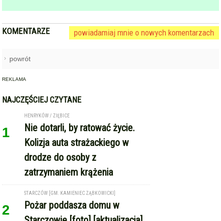
KOMENTARZE
powiadamiaj mnie o nowych komentarzach
powrót
REKLAMA
NAJCZĘŚCIEJ CZYTANE
HENRYKÓW / ZIĘBICE
Nie dotarli, by ratować życie.
1
Kolizja auta strażackiego w
drodze do osoby z
zatrzymaniem krążenia
STARCZÓW [GM. KAMIENIEC ZĄBKOWICKI]
Pożar poddasza domu w
2
Starczowie [foto] [aktualizacja]