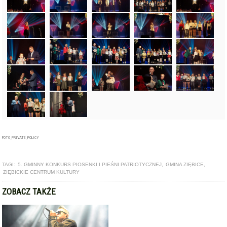
FOTO_PRIVATE_POLICY
TAGI:
5. GMINNY KONKURS PIOSENKI I PIEŚNI PATRIOTYCZNEJ
,
GMINA ZIĘBICE
,
ZIĘBICKIE CENTRUM KULTURY
ZOBACZ TAKŻE