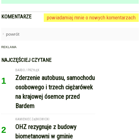
KOMENTARZE
powiadamiaj mnie o nowych komentarzach
powrót
REKLAMA
NAJCZĘŚCIEJ CZYTANE
BARDO / PRZYŁĘK
Zderzenie autobusu, samochodu
1
osobowego i trzech ciężarówek
na krajowej ósemce przed
Bardem
KAMIENIEC ZĄBKOWICKI
OHZ rezygnuje z budowy
2
biometanowni w gminie