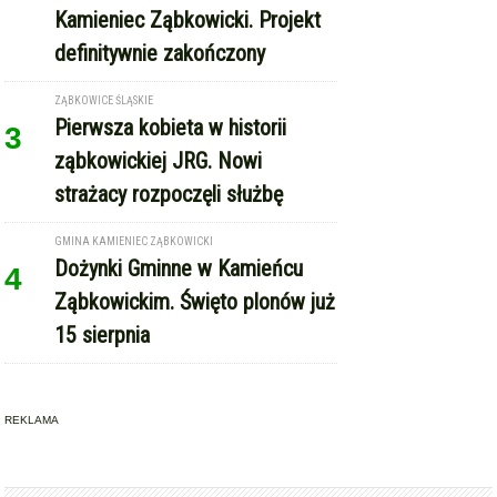
Kamieniec Ząbkowicki. Projekt
definitywnie zakończony
ZĄBKOWICE ŚLĄSKIE
Pierwsza kobieta w historii
3
ząbkowickiej JRG. Nowi
strażacy rozpoczęli służbę
GMINA KAMIENIEC ZĄBKOWICKI
Dożynki Gminne w Kamieńcu
4
Ząbkowickim. Święto plonów już
15 sierpnia
REKLAMA