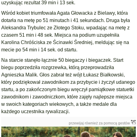
uzyskując rezultat 39 min i 13 sek.
Wśród kobiet triumfowała Agata Głowacka z Bielawy, która
dotarła na metę po 51 minutach i 41 sekundach. Druga była
Aleksandra Trybulec ze Złotego Stoku, wpadając na metę z
czasem 51 min i 48 sek. Miejsca na podium uzupełniła
Karolina Chróściska ze Ścinawki Średniej, meldując się na
mecie po 54 min i 14 sek. od startu.
Na starcie stanęło łącznie 50 biegaczy i biegaczek. Start
biegu poprzedziła rozgrzewka, którą przeprowadziła
Agnieszka Malik. Głos zabrał też wójt Łukasz Białkowski,
który podziękował zawodnikom za przybycie i życzył udanego
startu, a po zakończonym biegu wręczył pamiątkowe statuetki
zawodnikom i zawodniczkom, które zajęły najlepsze miejsca
w swoich kategoriach wiekowych, a także medale dla
każdego uczestnika rywalizacji.
przewijaj również za pomocą gestów