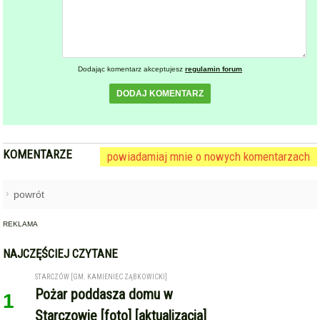
Dodając komentarz akceptujesz
regulamin forum
DODAJ KOMENTARZ
KOMENTARZE
powiadamiaj mnie o nowych komentarzach
powrót
REKLAMA
NAJCZĘŚCIEJ CZYTANE
STARCZÓW [GM. KAMIENIEC ZĄBKOWICKI]
Pożar poddasza domu w
1
Starczowie [foto] [aktualizacja]