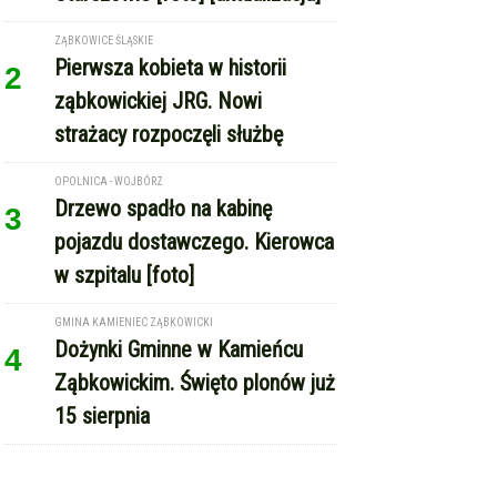
ZĄBKOWICE ŚLĄSKIE
Pierwsza kobieta w historii
2
ząbkowickiej JRG. Nowi
strażacy rozpoczęli służbę
OPOLNICA - WOJBÓRZ
Drzewo spadło na kabinę
3
pojazdu dostawczego. Kierowca
w szpitalu [foto]
GMINA KAMIENIEC ZĄBKOWICKI
Dożynki Gminne w Kamieńcu
4
Ząbkowickim. Święto plonów już
15 sierpnia