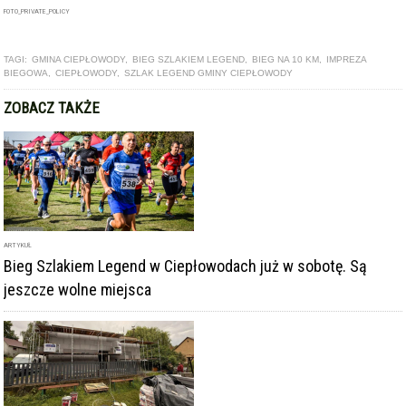
FOTO_PRIVATE_POLICY
TAGI:
GMINA CIEPŁOWODY
,
BIEG SZLAKIEM LEGEND
,
BIEG NA 10 KM
,
IMPREZA
BIEGOWA
,
CIEPŁOWODY
,
SZLAK LEGEND GMINY CIEPŁOWODY
ZOBACZ TAKŻE
ARTYKUŁ
Bieg Szlakiem Legend w Ciepłowodach już w sobotę. Są
jeszcze wolne miejsca