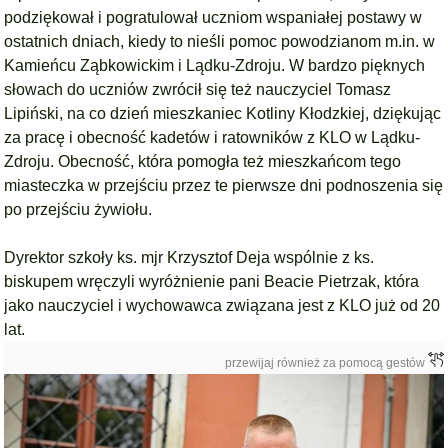
podziękował i pogratulował uczniom wspaniałej postawy w
ostatnich dniach, kiedy to nieśli pomoc powodzianom m.in. w
Kamieńcu Ząbkowickim i Lądku-Zdroju. W bardzo pięknych
słowach do uczniów zwrócił się też nauczyciel Tomasz
Lipiński, na co dzień mieszkaniec Kotliny Kłodzkiej, dziękując
za pracę i obecność kadetów i ratowników z KLO w Lądku-
Zdroju. Obecność, która pomogła też mieszkańcom tego
miasteczka w przejściu przez te pierwsze dni podnoszenia się
po przejściu żywiołu.
Dyrektor szkoły ks. mjr Krzysztof Deja wspólnie z ks.
biskupem wręczyli wyróżnienie pani Beacie Pietrzak, która
jako nauczyciel i wychowawca związana jest z KLO już od 20
lat.
przewijaj również za pomocą gestów