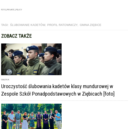
FOTO_PRIVATE_POLICY
TAGI:
ŚLUBOWANIE KADETÓW
,
PROFIL RATOWNICZY
,
GMINA ZIĘBICE
ZOBACZ TAKŻE
GALERIA
Uroczystość ślubowania kadetów klasy mundurowej w
Zespole Szkół Ponadpodstawowych w Ziębicach [foto]