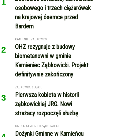
1
osobowego i trzech ciężarówek
na krajowej ósemce przed
Bardem
KAMIENIEC ZĄBKOWICKI
OHZ rezygnuje z budowy
2
biometanowni w gminie
Kamieniec Ząbkowicki. Projekt
definitywnie zakończony
ZĄBKOWICE ŚLĄSKIE
Pierwsza kobieta w historii
3
ząbkowickiej JRG. Nowi
strażacy rozpoczęli służbę
GMINA KAMIENIEC ZĄBKOWICKI
Dożynki Gminne w Kamieńcu
4