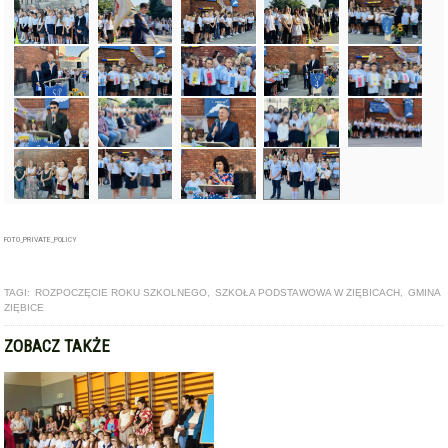
FOTO_PRIVATE_POLICY
TAGI:
ROZPOCZĘCIE ROKU SZKOLNEGO
,
SZKOŁA PODSTAWOWA W ZIĘBICACH
,
GMINA
ZIĘBICE
ZOBACZ TAKŻE