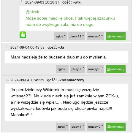
2024-09-03 10:28:37
gość: ~wiki
@~Irek
Może sobie mieć ile chce. I tak więcej szacunku
mam do zwykłego żula, niż do niego.
zgłoś
plusy
22
minusy
0
skomentuj
2024-09-04 06:49:53
gość: ~Ja
Mam nadzieję że to buczenie dało mu do myślenia
zgłoś
plusy
7
minusy
0
skomentuj
2024-09-04 11:45:29
gość: ~Zniesmaczony
Ja pierdziele czy Wiktorek to musi się wszędzie
wcisnąć??!! No kurde niech się już zamknie w tym ZCK-u,
a nie wszędzie się wpier..... Niedługo będzie jeszcze
wyskakiwał z lodówki jak będę się chciał piwka napić!!!
Masakra!!!!
zgłoś
plusy
4
minusy
0
skomentuj