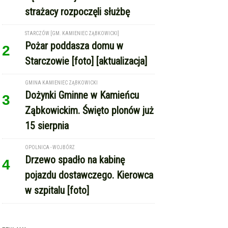
strażacy rozpoczęli służbę
STARCZÓW [GM. KAMIENIEC ZĄBKOWICKI]
Pożar poddasza domu w
2
Starczowie [foto] [aktualizacja]
GMINA KAMIENIEC ZĄBKOWICKI
Dożynki Gminne w Kamieńcu
3
Ząbkowickim. Święto plonów już
15 sierpnia
OPOLNICA - WOJBÓRZ
Drzewo spadło na kabinę
4
pojazdu dostawczego. Kierowca
w szpitalu [foto]