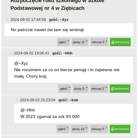
Rozpoczęcie roku szkolnego w Szkole
Podstawowej nr 4 w Ziębicach
2024-09-02 17:44:59
gość: ~Xyz
No patrzcie nawet ów tam się wcisnął.
zgłoś
plusy
11
minusy
0
skomentuj
2024-09-02 19:06:41
gość: ~Hhh
@~Xyz
Nie rozumiem za co on bierze pensję i to zapewne nie
małą. Chory kraj.
zgłoś
plusy
5
minusy
1
skomentuj
2024-09-02 20:23:54
gość: ~Irek
@~Hhh
W 2023 zgarnal za zck 93 000
zgłoś
plusy
10
minusy
0
skomentuj