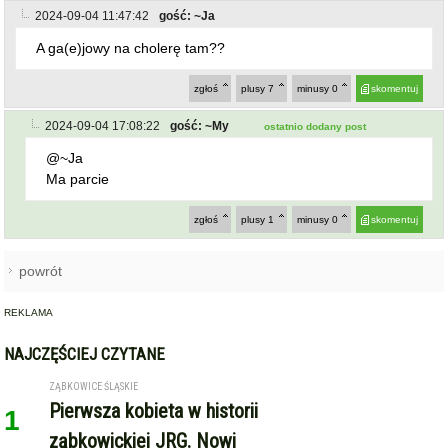
2024-09-04 11:47:42
gość: ~Ja
A ga(e)jowy na cholerę tam??
zgłoś
plusy
7
minusy
0
skomentuj
2024-09-04 17:08:22
gość: ~My
ostatnio dodany post
@~Ja
Ma parcie
zgłoś
plusy
1
minusy
0
skomentuj
powrót
REKLAMA
NAJCZĘŚCIEJ CZYTANE
ZĄBKOWICE ŚLĄSKIE
Pierwsza kobieta w historii
1
ząbkowickiej JRG. Nowi