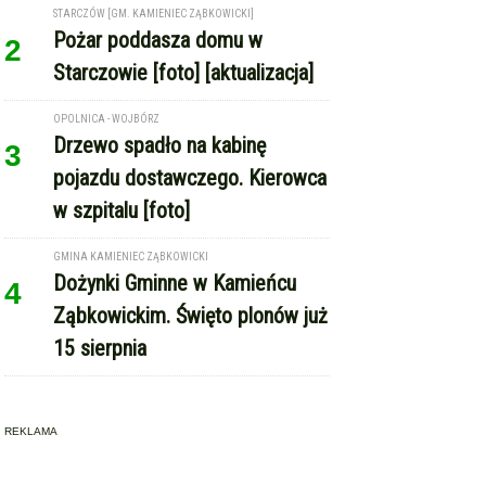
OPOLNICA - WOJBÓRZ
Drzewo spadło na kabinę
3
pojazdu dostawczego. Kierowca
w szpitalu [foto]
GMINA KAMIENIEC ZĄBKOWICKI
Dożynki Gminne w Kamieńcu
4
Ząbkowickim. Święto plonów już
15 sierpnia
REKLAMA