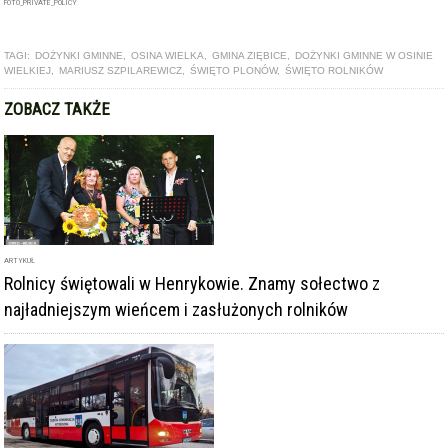
ZOBACZ TAKŻE
ARTYKUŁ
Rolnicy świętowali w Henrykowie. Znamy sołectwo z
najładniejszym wieńcem i zasłużonych rolników
ARTYKUŁ
Bezpłatny dojazd mieszkańców Ziębic na dożynki gminne do
Osiny Wielkiej