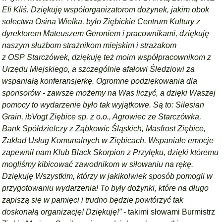
Eli Kliś. Dziękuję współorganizatorom dożynek, jakim obok
sołectwa Osina Wielka, było Ziębickie Centrum Kultury z
dyrektorem Mateuszem Geroniem i pracownikami, dziękuję
naszym służbom strażnikom miejskim i strażakom
z OSP Starczówek, dziękuję też moim współpracownikom z
Urzędu Miejskiego, a szczególnie afałowi Śledziowi za
wspaniałą konferansjerkę. Ogromne podziękowania dla
sponsorów - zawsze możemy na Was liczyć, a dzięki Waszej
pomocy to wydarzenie było tak wyjątkowe. Są to: Silesian
Grain, ibVogt Ziębice sp. z o.o., Agrowiec ze Starczówka,
Bank Spółdzielczy z Ząbkowic Śląskich, Masfrost Ziębice,
Zakład Usług Komunalnych w Ziębicach. Wspaniałe emocje
zapewnił nam Klub Black Skorpion z Przyłęku, dzięki któremu
mogliśmy kibicować zawodnikom w siłowaniu na rękę.
Dziękuję Wszystkim, którzy w jakikolwiek sposób pomogli w
przygotowaniu wydarzenia! To były dożynki, które na długo
zapiszą się w pamięci i trudno będzie powtórzyć tak
doskonałą organizację! Dziękuję!”
- takimi słowami Burmistrz