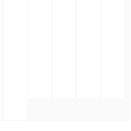
FOTO_PRIVATE_POLICY
TAGI:
DOŻYNKI GMINNE
,
OSINA WIELKA
,
GMINA ZIĘBICE
,
DOŻYNKI GMINNE W OSINIE
WIELKIEJ
,
MARIUSZ SZPILAREWICZ
,
ŚWIĘTO PLONÓW
,
ŚWIĘTO ROLNIKÓW