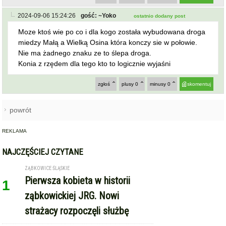
miedzy Małą a Wielką Osina która konczy sie w połowie.
Nie ma żadnego znaku ze to ślepa droga.
Konia z rzędem dla tego kto to logicznie wyjaśni
zgłoś
plusy
0
minusy
0
skomentuj
powrót
REKLAMA
NAJCZĘŚCIEJ CZYTANE
ZĄBKOWICE ŚLĄSKIE
Pierwsza kobieta w historii
1
ząbkowickiej JRG. Nowi
strażacy rozpoczęli służbę
STARCZÓW [GM. KAMIENIEC ZĄBKOWICKI]
Pożar poddasza domu w
2
Starczowie [foto] [aktualizacja]