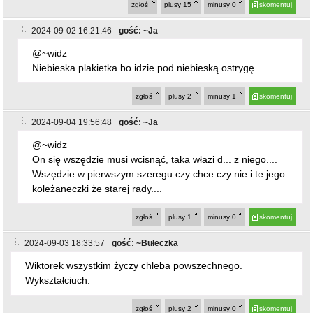
@~widz
Niebieska plakietka bo idzie pod niebieską ostrygę
zgłoś
plusy
2
minusy
1
skomentuj
2024-09-04 19:56:48
gość: ~Ja
@~widz
On się wszędzie musi wcisnąć, taka włazi d... z niego....
Wszędzie w pierwszym szeregu czy chce czy nie i te jego
koleżaneczki że starej rady....
zgłoś
plusy
1
minusy
0
skomentuj
2024-09-03 18:33:57
gość: ~Bułeczka
Wiktorek wszystkim życzy chleba powszechnego.
Wykształciuch.
zgłoś
plusy
2
minusy
0
skomentuj
2024-09-06 15:24:26
gość: ~Yoko
ostatnio dodany post
Moze ktoś wie po co i dla kogo została wybudowana droga