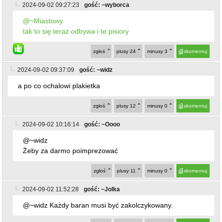
zgłoś
plusy
24
minusy
3
skomentuj
2024-09-02 09:37:09
gość: ~widz
a po co ochalowi plakietka
zgłoś
plusy
12
minusy
0
skomentuj
2024-09-02 10:16:14
gość: ~Oooo
@~widz
Żeby za darmo poimprezować
zgłoś
plusy
11
minusy
0
skomentuj
2024-09-02 11:52:28
gość: ~Jolka
@~widz Każdy baran musi być zakolczykowany.
zgłoś
plusy
15
minusy
0
skomentuj
2024-09-02 16:21:46
gość: ~Ja