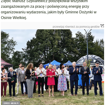
Ziębic Mariusz Szpilarewicz podziękował wszystkim
zaangażowanym za pracę i poświęconą energię przy
organizowaniu wydarzenia, jakim były Gminne Dożynki w
Osinie Wielkiej.
przewijaj również za pomocą gestów