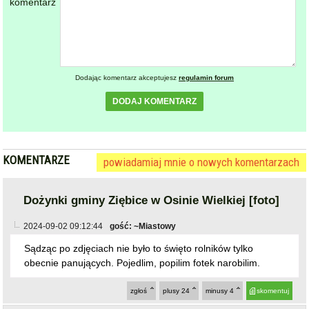
Dodając komentarz akceptujesz
regulamin forum
DODAJ KOMENTARZ
KOMENTARZE
powiadamiaj mnie o nowych komentarzach
Dożynki gminy Ziębice w Osinie Wielkiej [foto]
2024-09-02 09:12:44
gość: ~Miastowy
Sądząc po zdjęciach nie było to święto rolników tylko
obecnie panujących. Pojedlim, popilim fotek narobilim.
zgłoś
plusy
24
minusy
4
skomentuj
2024-09-02 09:27:23
gość: ~wyborca
@~Miastowy
tak to się teraz odbywa i te pisiory