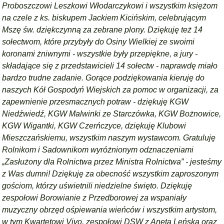
Proboszczowi Leszkowi Włodarczykowi i wszystkim księżom
na czele z ks. biskupem Jackiem Kicińskim, celebrującym
Mszę św. dziękczynną za zebrane plony. Dziękuję też 14
sołectwom, które przybyły do Osiny Wielkiej ze swoimi
koronami żniwnymi - wszystkie były przepiękne, a jury -
składające się z przedstawicieli 14 sołectw - naprawdę miało
bardzo trudne zadanie. Gorące podziękowania kieruję do
naszych Kół Gospodyń Wiejskich za pomoc w organizacji, za
zapewnienie przesmacznych potraw - dziękuję KGW
Niedźwiedź, KGW Malwinki ze Starczówka, KGW Bożnowice,
KGW Wigantki, KGW Czerńczyce, dziękuję Klubowi
Mieszczańskiemu, wszystkim naszym wystawcom. Gratuluję
Rolnikom i Sadownikom wyróżnionym odznaczeniami
„Zasłużony dla Rolnictwa przez Ministra Rolnictwa” - jesteśmy
z Was dumni! Dziękuję za obecność wszystkim zaproszonym
gościom, którzy uświetnili niedzielne święto. Dziękuję
zespołowi Borowianie z Przedborowej za wspaniały
muzyczny obrzęd ośpiewania wieńców i wszystkim artystom,
w tym Kwartetowi Vivo, zespołowi DSW z Anetą Leńską oraz