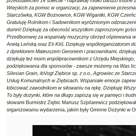
przedstawicieli 14 sołectw - naprawdę miało bardzo trudn
Wiejskich za pomoc w organizacji, za zapewnienie przesm
Starczówka, KGW Bożnowice, KGW Wigantki, KGW Czerńcz
Gratuluję Rolnikom i Sadownikom wyróżnionym odznaczeniam
dumni! Dziękuję za obecność wszystkim zaproszonym gościom
Przedborowej za wspaniały muzyczny obrzęd ośpiewania wi
Anetą Leńską oraz Eli Kliś. Dziękuję współorganizatorom do
z dyrektorem Mateuszem Geroniem i pracownikami, dziękuj
dziękuję też moim współpracownikom z Urzędu Miejskiego, 
podziękowania dla sponsorów - zawsze możemy na Was liczy
Silesian Grain, ibVogt Ziębice sp. z o.o., Agrowiec ze Star
Usług Komunalnych w Ziębicach. Wspaniałe emocje zapewni
kibicować zawodnikom w siłowaniu na rękę. Dziękuję Wszys
To były dożynki, które na długo zapiszą się w pamięci i tru
słowami Burmistrz Ziębic Mariusz Szpilarewicz podziękow
organizowaniu wydarzenia, jakim były Gminne Dożynki w Osi