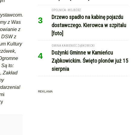
dyń
OPOLNICA - WOJBÓRZ
wystawcom.
Drzewo spadło na kabinę pojazdu
3
eśmy z Was
dostawczego. Kierowca w szpitalu
rowianie z
[foto]
wi DSW z
um Kultury
GMINA KAMIENIEC ZĄBKOWICKI
czówek,
Dożynki Gminne w Kamieńcu
4
 Ogromne
Ząbkowickim. Święto plonów już 15
Są to:
sierpnia
e, Zakład
my
darzenia!
REKLAMA
imi
zy