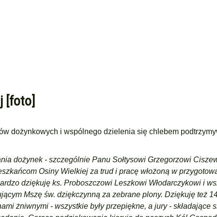
 [foto]
ców dożynkowych i wspólnego dzielenia się chlebem podtrzymy
nia dożynek - szczególnie Panu Sołtysowi Grzegorzowi Cisze
ieszkańcom Osiny Wielkiej za trud i pracę włożoną w przygotow
Bardzo dziękuję ks. Proboszczowi Leszkowi Włodarczykowi i ws
ującym Mszę św. dziękczynną za zebrane plony. Dziękuję też 1
ami żniwnymi - wszystkie były przepiękne, a jury - składające s