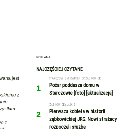
REKLAMA
NAJCZĘŚCIEJ CZYTANE
wana jest
STARCZÓW [GM. KAMIENIEC ZĄBKOWICKI]
Pożar poddasza domu w
1
Starczowie [foto] [aktualizacja]
wskiemu z
anie
ZĄBKOWICE ŚLĄSKIE
zystkim
Pierwsza kobieta w historii
2
4
ząbkowickiej JRG. Nowi strażacy
ię z
rozpoczęli służbę