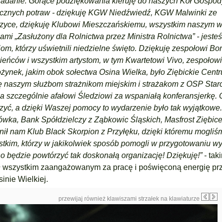
e zadanie. Gorące podziękowania kieruję do naszych Kół Gospo
acznych potraw - dziękuję KGW Niedźwiedź, KGW Malwinki ze
yce, dziękuję Klubowi Mieszczańskiemu, wszystkim naszym 
i „Zasłużony dla Rolnictwa przez Ministra Rolnictwa” - jest
, którzy uświetnili niedzielne święto. Dziękuję zespołowi Bo
eńców i wszystkim artystom, w tym Kwartetowi Vivo, zespoło
żynek, jakim obok sołectwa Osina Wielka, było Ziębickie Centr
ę naszym służbom strażnikom miejskim i strażakom z OSP Star
a szczególnie afałowi Śledziowi za wspaniałą konferansjerkę.
ć, a dzięki Waszej pomocy to wydarzenie było tak wyjątkowe. 
czówka, Bank Spółdzielczy z Ząbkowic Śląskich, Masfrost Ziębic
ł nam Klub Black Skorpion z Przyłęku, dzięki któremu mogliś
tkim, którzy w jakikolwiek sposób pomogli w przygotowaniu wy
dno będzie powtórzyć tak doskonałą organizację! Dziękuję!”
- tak
ał wszystkim zaangażowanym za pracę i poświęconą energię pr
nie Wielkiej.
przewijaj również klawiszami strzałek na klawiaturze