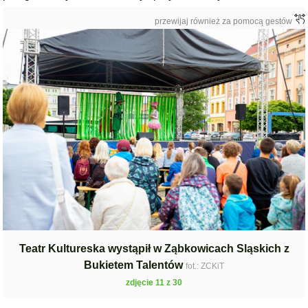
przewijaj również za pomocą gestów
Teatr Kultureska wystąpił w Ząbkowicach Sląskich z
Bukietem Talentów
fot.: ZCKiT
zdjęcie 11 z 30