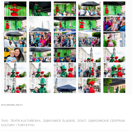
FOTO_PRIVATE_POLICY
TAGI:
TEATR KULTURESKA
,
ZĄBKOWICE ŚLĄSKIE
,
ZCKIT
,
ZĄBKOWICKIE CENTRUM
KULTURY I TURYSTYKI