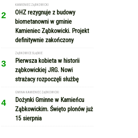
KAMIENIEC ZĄBKOWICKI
OHZ rezygnuje z budowy
2
biometanowni w gminie
Kamieniec Ząbkowicki. Projekt
definitywnie zakończony
ZĄBKOWICE ŚLĄSKIE
Pierwsza kobieta w historii
3
ząbkowickiej JRG. Nowi
strażacy rozpoczęli służbę
GMINA KAMIENIEC ZĄBKOWICKI
Dożynki Gminne w Kamieńcu
4
Ząbkowickim. Święto plonów już
15 sierpnia