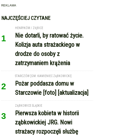
REKLAMA
NAJCZĘŚCIEJ CZYTANE
HENRYKÓW / ZIĘBICE
Nie dotarli, by ratować życie.
1
Kolizja auta strażackiego w
drodze do osoby z
zatrzymaniem krążenia
STARCZÓW [GM. KAMIENIEC ZĄBKOWICKI]
Pożar poddasza domu w
2
Starczowie [foto] [aktualizacja]
ZĄBKOWICE ŚLĄSKIE
Pierwsza kobieta w historii
3
ząbkowickiej JRG. Nowi
strażacy rozpoczęli służbę