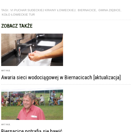
TAGI:
VI PUCHAR SUDECKIEJ KRAINY ŁOWIECKIEJ
,
BIERNACICE
,
GMINA ZIĘBICE
,
KOŁO ŁOWIECKIE TUR
ZOBACZ TAKŻE
ARTYKUŁ
Awaria sieci wodociągowej w Biernacicach [aktualizacja]
ARTYKUŁ
Biernacice potrafią się bawić