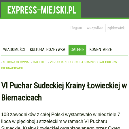
Region:
wszystkie
ząbkowicki
WIADOMOŚCI
KULTURA, ROZRYWKA
GALERIE
KOMENTARZE
STRONA GŁÓWNA
GALERIE
VI PUCHAR SUDECKIEJ KRAINY ŁOWIECKIEJ W
BIERNACICACH
VI Puchar Sudeckiej Krainy Łowieckiej w
Biernacicach
108 zawodników z całej Polski wystartowało w niedzielę 7
lipca w pięcioboju strzeleckim w ramach VI Pucharu
Sudeckiej Krainy Łowieckiej organizowanego przez Okręg