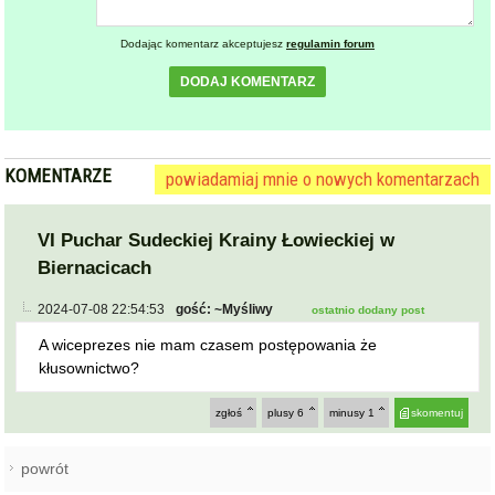
Dodając komentarz akceptujesz
regulamin forum
DODAJ KOMENTARZ
KOMENTARZE
powiadamiaj mnie o nowych komentarzach
VI Puchar Sudeckiej Krainy Łowieckiej w
Biernacicach
2024-07-08 22:54:53
gość: ~Myśliwy
ostatnio dodany post
A wiceprezes nie mam czasem postępowania że
kłusownictwo?
zgłoś
plusy
6
minusy
1
skomentuj
powrót