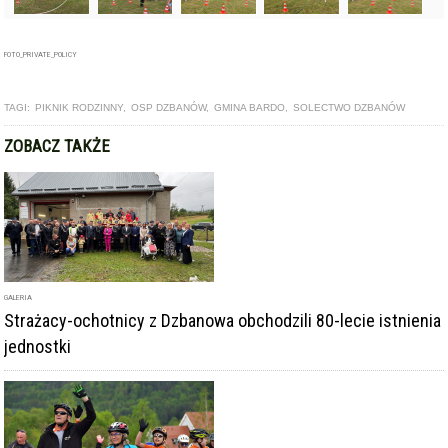
FOTO_PRIVATE_POLICY
TAGI:
PIKNIK RODZINNY
,
OSP DZBANÓW
,
GMINA BARDO
,
SOLECTWO DZBANÓW
ZOBACZ TAKŻE
GALERIA
Strażacy-ochotnicy z Dzbanowa obchodzili 80-lecie istnienia
jednostki