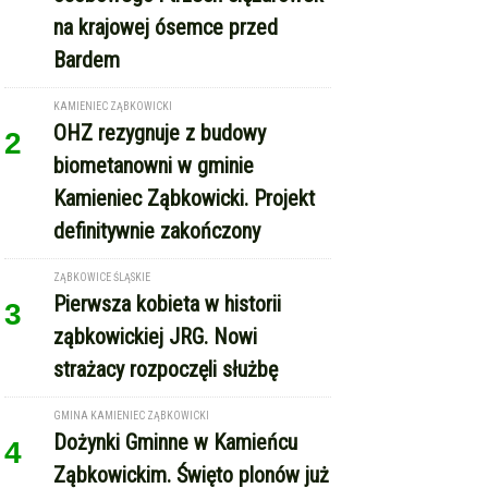
na krajowej ósemce przed
Bardem
KAMIENIEC ZĄBKOWICKI
OHZ rezygnuje z budowy
2
biometanowni w gminie
Kamieniec Ząbkowicki. Projekt
definitywnie zakończony
ZĄBKOWICE ŚLĄSKIE
Pierwsza kobieta w historii
3
ząbkowickiej JRG. Nowi
strażacy rozpoczęli służbę
GMINA KAMIENIEC ZĄBKOWICKI
Dożynki Gminne w Kamieńcu
4
Ząbkowickim. Święto plonów już