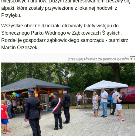
miejscowych druhów. Dużym zainteresowaniem cieszyły się
alpaki, które zostały przywiezione z lokalnej hodowli z
Przyłęku.
Wszystkie obecne dzieciaki otrzymały bilety wstępu do
Słonecznego Parku Wodnego w Ząbkowicach Śląskich.
Rozdał je gospodarz ząbkowickiego samorządu - burmistrz
Marcin Orzeszek.
przewijaj również za pomocą gestów