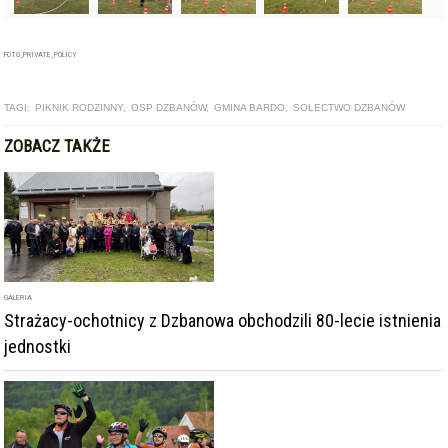
FOTO_PRIVATE_POLICY
TAGI:
PIKNIK RODZINNY
,
OSP DZBANÓW
,
GMINA BARDO
,
SOLECTWO DZBANÓW
ZOBACZ TAKŻE
GALERIA
Strażacy-ochotnicy z Dzbanowa obchodzili 80-lecie istnienia
jednostki