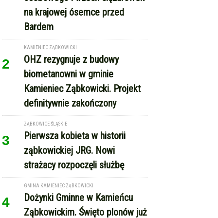
na krajowej ósemce przed
Bardem
KAMIENIEC ZĄBKOWICKI
OHZ rezygnuje z budowy
2
biometanowni w gminie
Kamieniec Ząbkowicki. Projekt
definitywnie zakończony
ZĄBKOWICE ŚLĄSKIE
Pierwsza kobieta w historii
3
ząbkowickiej JRG. Nowi
strażacy rozpoczęli służbę
GMINA KAMIENIEC ZĄBKOWICKI
Dożynki Gminne w Kamieńcu
4
Ząbkowickim. Święto plonów już