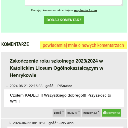
Dodając komentarz akceptujesz
regulamin forum
DODAJ KOMENTARZ
KOMENTARZE
powiadamiaj mnie o nowych komentarzach
Zakończenie roku szkolnego 2023/2024 w
Katolickim Liceum Ogólnokształcącym w
Henrykowie
2024-06-21 22:16:38
gość: ~PISowiec
Czołem KADECI!!! Wszystkiego dobrego!!! Przyszłość to
WY!!!
zgłoś
plusy
4
minusy
43
skomentuj
2024-06-22 08:18:51
gość: ~PiS won