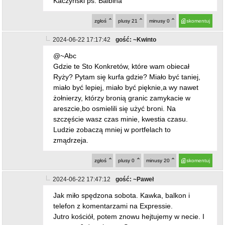
Kaczyński ps. Balbina
zgłoś
plusy
21
minusy
0
skomentuj
2024-06-22 17:17:42
gość: ~Kwinto
@~Abc
Gdzie te Sto Konkretów, które wam obiecał
Ryży? Pytam się kurfa gdzie? Miało być taniej,
miało być lepiej, miało być pięknie,a wy nawet
żołnierzy, którzy bronią granic zamykacie w
areszcie,bo osmielili się użyć broni. Na
szczęście wasz czas minie, kwestia czasu.
Ludzie zobaczą mniej w portfelach to
zmądrzeja.
zgłoś
plusy
0
minusy
20
skomentuj
2024-06-22 17:47:12
gość: ~Paweł
Jak miło spędzona sobota. Kawka, balkon i
telefon z komentarzami na Expressie.
Jutro kościół, potem znowu hejtujemy w necie. I