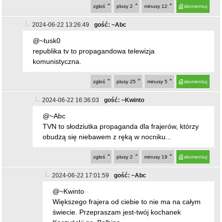
zgłoś
plusy
2
minusy
12
skomentuj
2024-06-22 13:26:49
gość: ~Abc
@~tusk0
republika tv to propagandowa telewizja
komunistyczna.
zgłoś
plusy
25
minusy
5
skomentuj
2024-06-22 16:36:03
gość: ~Kwinto
@~Abc
TVN to słodziutka propaganda dla frajerów, którzy
obudzą się niebawem z ręką w nocniku...
zgłoś
plusy
2
minusy
19
skomentuj
2024-06-22 17:01:59
gość: ~Abc
@~Kwinto
Większego frajera od ciebie to nie ma na całym
świecie. Przepraszam jest-twój kochanek