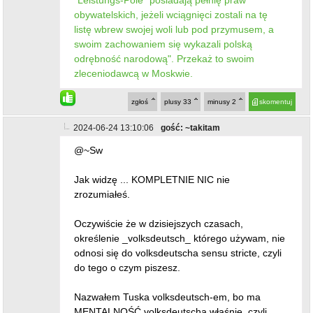
"Leistungs-Pole” posiadają pełnię praw
obywatelskich, jeżeli wciągnięci zostali na tę
listę wbrew swojej woli lub pod przymusem, a
swoim zachowaniem się wykazali polską
odrębność narodową". Przekaż to swoim
zleceniodawcą w Moskwie.
zgłoś
plusy
33
minusy
2
skomentuj
2024-06-24 13:10:06
gość: ~takitam
@~Sw
Jak widzę ... KOMPLETNIE NIC nie
zrozumiałeś.
Oczywiście że w dzisiejszych czasach,
określenie _volksdeutsch_ którego używam, nie
odnosi się do volksdeutscha sensu stricte, czyli
do tego o czym piszesz.
Nazwałem Tuska volksdeutsch-em, bo ma
MENTALNOŚĆ volksdeutscha właśnie, czyli