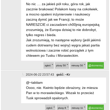
No nic .... za jakieś pół roku, góra rok, jak
zacznie brakować Polakom kasy na cokolwiek,
a mocno opaleni inżynierowie i naukowcy
zaczną dymić jak we Francji, to może
NARESZCIE ci zaczadzeni ch00jnią europejską
zrozumieją, że Europa dzisiaj to nie dobrobyt,
tylko regres i bieda.
Jak zrozumieją, to następne wybory (jeśli jakimś
cudem dotrwamy bez wojny) wygra jakaś partia
wolnościowa i zacznie robić porządek z tym
chlewem po Tusku i Morawieckim.
zgłoś
plusy
50
minusy
50
skomentuj
2024-06-22 23:57:43
gość: ~Kr
@~takitam
Oooo, nie. Kwinto będzie obrażony, że miesza
Pan w to morawieckiego. Wszak to przecież
Tusk sprowadził opalonych.
zgłoś
plusy
8
minusy
11
skomentuj