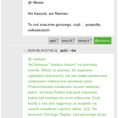
@~Beata
Ani Kaszub, ani Niemiec.
To coś znacznie gorszego, czyli ... pospolity
volksdeutsch.
zgłoś
plusy
25
minusy
8
skomentuj
2024-06-24 07:40:11
gość: ~Sw
@~takitam
Vel Natasza " badacz historii" na potrzeby
kremla. Wiesz co piszesz, bo zapewne
oglądałaś dokumenty, lub jak małpa powtarzasz
zasłyszane histeryczne opowieści pisiu.
Prokremlowska działaczko musisz wiedzieć
jedno, że kiedy Polska była pod zaborami,
ludzie byli wcielani do armii zaborców. Czyli
każdy z nas jest najgorszy ze względu na
swoich dziadków ( oprócz ciebie :))))) .Na
terenach Górnego Śląska, zarządzanego przez