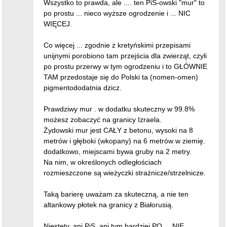
Wszystko to prawda, ale .... ten PiS-owski "mur" to
po prostu ... nieco wyższe ogrodzenie i ... NIC
WIĘCEJ.
Co więcej ... zgodnie z kretyńskimi przepisami
unijnymi porobiono tam przejścia dla zwierząt, czyli
po prostu przerwy w tym ogrodzeniu i to GŁÓWNIE
TAM przedostaje się do Polski ta (nomen-omen)
pigmentododatnia dzicz.
Prawdziwy mur . w dodatku skuteczny w 99.8%
możesz zobaczyć na granicy Izraela.
Żydowski mur jest CAŁY z betonu, wysoki na 8
metrów i głęboki (wkopany) na 6 metrów w ziemię.
dodatkowo, miejscami bywa gruby na 2 metry.
Na nim, w określonych odległościach
rozmieszczone są wieżyczki strażnicze/strzelnicze.
Taką barierę uważam za skuteczną, a nie ten
altankowy płotek na granicy z Białorusią.
Niestety, ani PiS, ani tym bardziej PO ... NIE