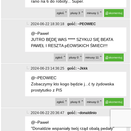
rano na 6 do roboty... Super.
zgłoś
plusy
3
minusy
1
skomentuj
2024-06-22 18:30:18
gość: ~PEOWIEC
@~Paweł
JUTRO BĘDĘ WAS ***** SZYKUJ SIĘ BEATA
PAWEŁ I RESZTA pEOWSKICH ŚMIECI!!!
zgłoś
plusy
0
minusy
11
skomentuj
2024-06-23 14:36:25
gość: ~Jkkk
@~PEOWIEC
Zobaczymy kto kogo będzie j...ć ty żydowska
prostytutko z PiS
zgłoś
plusy
6
minusy
0
skomentuj
2024-06-22 20:36:47
gość: ~donaldinio
@~Paweł
"Donaldzie wspaniały twój rząd obalą pedały"