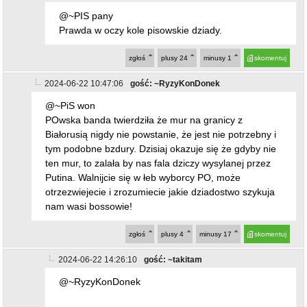
@~PIS pany
Prawda w oczy kole pisowskie dziady.
zgłoś
plusy
24
minusy
1
skomentuj
2024-06-22 10:47:06
gość: ~RyzyKonDonek
@~PiS won
POwska banda twierdziła że mur na granicy z
Białorusią nigdy nie powstanie, że jest nie potrzebny i
tym podobne bzdury. Dzisiaj okazuje się że gdyby nie
ten mur, to zalała by nas fala dziczy wysylanej przez
Putina. Walnijcie się w łeb wyborcy PO, może
otrzezwiejecie i zrozumiecie jakie dziadostwo szykuja
nam wasi bossowie!
zgłoś
plusy
4
minusy
17
skomentuj
2024-06-22 14:26:10
gość: ~takitam
@~RyzyKonDonek