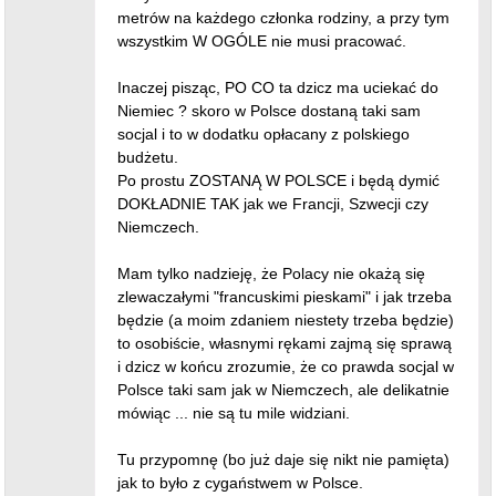
metrów na każdego członka rodziny, a przy tym
wszystkim W OGÓLE nie musi pracować.
Inaczej pisząc, PO CO ta dzicz ma uciekać do
Niemiec ? skoro w Polsce dostaną taki sam
socjal i to w dodatku opłacany z polskiego
budżetu.
Po prostu ZOSTANĄ W POLSCE i będą dymić
DOKŁADNIE TAK jak we Francji, Szwecji czy
Niemczech.
Mam tylko nadzieję, że Polacy nie okażą się
zlewaczałymi "francuskimi pieskami" i jak trzeba
będzie (a moim zdaniem niestety trzeba będzie)
to osobiście, własnymi rękami zajmą się sprawą
i dzicz w końcu zrozumie, że co prawda socjal w
Polsce taki sam jak w Niemczech, ale delikatnie
mówiąc ... nie są tu mile widziani.
Tu przypomnę (bo już daje się nikt nie pamięta)
jak to było z cygaństwem w Polsce.