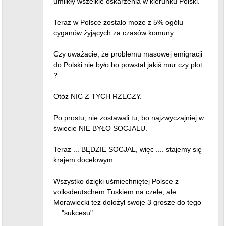
umilkły wszelkie oskarżenia w kierunku Polski.
Teraz w Polsce zostało może z 5% ogółu
cyganów żyjących za czasów komuny.
Czy uważacie, że problemu masowej emigracji
do Polski nie było bo powstał jakiś mur czy płot
?
Otóż NIC Z TYCH RZECZY.
Po prostu, nie zostawali tu, bo najzwyczajniej w
świecie NIE BYŁO SOCJALU.
Teraz ... BĘDZIE SOCJAL, więc .... stajemy się
krajem docelowym.
Wszystko dzięki uśmiechniętej Polsce z
volksdeutschem Tuskiem na czele, ale ....
Morawiecki też dołożył swoje 3 grosze do tego
... "sukcesu".