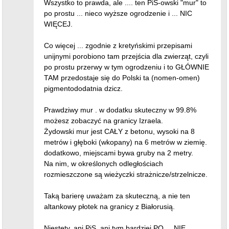
Wszystko to prawda, ale .... ten PiS-owski "mur" to
po prostu ... nieco wyższe ogrodzenie i ... NIC
WIĘCEJ.
Co więcej ... zgodnie z kretyńskimi przepisami
unijnymi porobiono tam przejścia dla zwierząt, czyli
po prostu przerwy w tym ogrodzeniu i to GŁÓWNIE
TAM przedostaje się do Polski ta (nomen-omen)
pigmentododatnia dzicz.
Prawdziwy mur . w dodatku skuteczny w 99.8%
możesz zobaczyć na granicy Izraela.
Żydowski mur jest CAŁY z betonu, wysoki na 8
metrów i głęboki (wkopany) na 6 metrów w ziemię.
dodatkowo, miejscami bywa gruby na 2 metry.
Na nim, w określonych odległościach
rozmieszczone są wieżyczki strażnicze/strzelnicze.
Taką barierę uważam za skuteczną, a nie ten
altankowy płotek na granicy z Białorusią.
Niestety, ani PiS, ani tym bardziej PO ... NIE