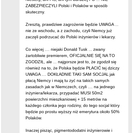
ZABEZPIECZYLI Polski i Polaków w sposób
skuteczny.
Zresztą, prawdziwe zagrożenie będzie UWAGA ...
nie ze wschodu, a z zachodu, czyli Niemcy już
zaczęli podrzucać do Polski inżynierów i lekarzy.
Co więcej .... niejaki Donald Tusk ... zwany
żartobliwie premierem, OFICJALNIE SIĘ NA TO
ZGODZIŁ, ale ... najgorsze jest to, że zgodził się
również na to, że Polska będzie PŁACIĆ tej dziczy
UWAGA .... DOKŁADNIE TAKI SAM SOCJAL jak
płacą Niemcy i mają tu zyć na takich samych
zasadach jak w Niemczech, czyli .... na jednego
inżyniera/lekarza, przypadać MUSI 50m2
powierzchni mieszkaniowej + 15 metrów na
każdego członka jego rodziny, do tego socjal który
będzie po prostu wyższy niż emerytura około 50%
Polaków.
Inaczej pisząc, pigmentododatni inżynierowie i