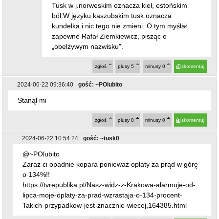
Tusk w j.norweskim oznacza kieł, estońskim
ból.W języku kaszubskim tusk oznacza
kundelka i nic tego nie zmieni. O tym myślał
zapewne Rafał Ziemkiewicz, pisząc o
„obelżywym nazwisku”.
zgłoś
plusy
5
minusy
0
skomentuj
2024-06-22 09:36:40
gość: ~POlubito
Stanął mi
zgłoś
plusy
8
minusy
0
skomentuj
2024-06-22 10:54:24
gość: ~tusk0
@~POlubito
Zaraz ci opadnie kopara ponieważ opłaty za prąd w górę
o 134%!!
https://tvrepublika.pl/Nasz-widz-z-Krakowa-alarmuje-od-
lipca-moje-oplaty-za-prad-wzrastaja-o-134-procent-
Takich-przypadkow-jest-znacznie-wiecej,164385.html