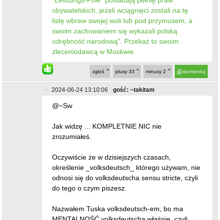
"Leistungs-Pole” posiadają pełnię praw
obywatelskich, jeżeli wciągnięci zostali na tę
listę wbrew swojej woli lub pod przymusem, a
swoim zachowaniem się wykazali polską
odrębność narodową". Przekaż to swoim
zleceniodawcą w Moskwie.
zgłoś
plusy
33
minusy
2
skomentuj
2024-06-24 13:10:06
gość: ~takitam
@~Sw
Jak widzę ... KOMPLETNIE NIC nie
zrozumiałeś.
Oczywiście że w dzisiejszych czasach,
określenie _volksdeutsch_ którego używam, nie
odnosi się do volksdeutscha sensu stricte, czyli
do tego o czym piszesz.
Nazwałem Tuska volksdeutsch-em, bo ma
MENTALNOŚĆ volksdeutscha właśnie, czyli