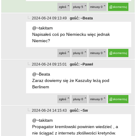
zgłoś
plusy
5
minusy
0
skomentuj
2024-06-24 09:13:49
gość: ~Beata
@~takitam
Napisałeś coś po Niemiecku więc jednak
Niemiec?
zgłoś
plusy
0
minusy
0
skomentuj
2024-06-24 09:15:01
gość: ~Paweł
@~Beata
Zaraz dowiemy się że Kaszuby leżą pod
Berlinem
zgłoś
plusy
0
minusy
0
skomentuj
2024-06-24 14:15:43
gość: ~Sw
@~takitam
Propagator kremlowski powinien wiedzieć , a
nie ściągać z internetu złośliwości kretynów.