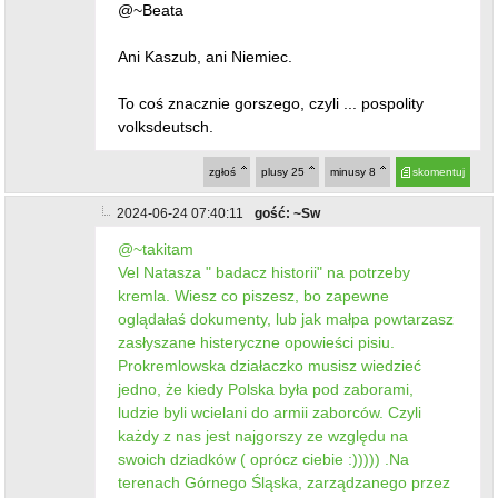
@~Beata
Ani Kaszub, ani Niemiec.
To coś znacznie gorszego, czyli ... pospolity
volksdeutsch.
zgłoś
plusy
25
minusy
8
skomentuj
2024-06-24 07:40:11
gość: ~Sw
@~takitam
Vel Natasza " badacz historii" na potrzeby
kremla. Wiesz co piszesz, bo zapewne
oglądałaś dokumenty, lub jak małpa powtarzasz
zasłyszane histeryczne opowieści pisiu.
Prokremlowska działaczko musisz wiedzieć
jedno, że kiedy Polska była pod zaborami,
ludzie byli wcielani do armii zaborców. Czyli
każdy z nas jest najgorszy ze względu na
swoich dziadków ( oprócz ciebie :))))) .Na
terenach Górnego Śląska, zarządzanego przez