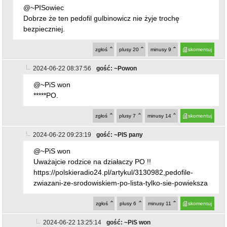
@~PISowiec
Dobrze że ten pedofil gulbinowicz nie żyje trochę
bezpieczniej.
zgłoś
plusy
20
minusy
9
skomentuj
2024-06-22 08:37:56
gość: ~Powon
@~PiS won
*****PO.
zgłoś
plusy
7
minusy
14
skomentuj
2024-06-22 09:23:19
gość: ~PIS pany
@~PiS won
Uważajcie rodzice na działaczy PO !!
https://polskieradio24.pl/artykul/3130982,pedofile-
zwiazani-ze-srodowiskiem-po-lista-tylko-sie-powieksza
zgłoś
plusy
6
minusy
11
skomentuj
2024-06-22 13:25:14
gość: ~PiS won