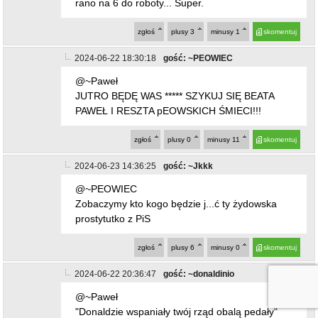
rano na 6 do roboty... Super.
zgłoś
plusy
3
minusy
1
skomentuj
2024-06-22 18:30:18
gość: ~PEOWIEC
@~Paweł
JUTRO BĘDĘ WAS ***** SZYKUJ SIĘ BEATA
PAWEŁ I RESZTA pEOWSKICH ŚMIECI!!!
zgłoś
plusy
0
minusy
11
skomentuj
2024-06-23 14:36:25
gość: ~Jkkk
@~PEOWIEC
Zobaczymy kto kogo będzie j...ć ty żydowska
prostytutko z PiS
zgłoś
plusy
6
minusy
0
skomentuj
2024-06-22 20:36:47
gość: ~donaldinio
@~Paweł
"Donaldzie wspaniały twój rząd obalą pedały"