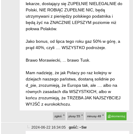
lekarze, dostający się ZUPEŁNIE NIELEGALNIE do
Polski, NIE ROBIĄC ZUPEŁNIE NIC, będą
utrzymywani z pieniędzy polskiego podatnika i
będą żyć na ZNACZNIE LEPSZYM poziomie niż
połowa Polaków.
Jako bonus, od lipca tego roku gaz 50% w górę, a
prąd 40%, czyli .... WSZYSTKO podrożeje.
Brawo Morawiecki, ... brawo Tusk.
Mam nadzieję, że jak Polacy po raz kolejny w
dziejach naszego państwa, dostaną solidnie po
d_pie, zrozumieją, że Europa tak, ale .... albo na
równych zasadach dla WSZYSTKICH, albo w
końcu zrozumieją, że TRZEBA JAK NAJSZYBCIEJ
WYJŚĆ z eurokołchozu.
zgłoś
plusy
55
minusy
48
skomentuj
2024-06-22 16:34:05
gość: ~Sw