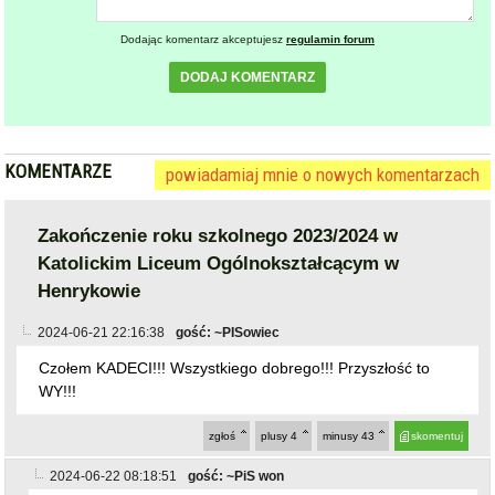
Dodając komentarz akceptujesz
regulamin forum
DODAJ KOMENTARZ
KOMENTARZE
powiadamiaj mnie o nowych komentarzach
Zakończenie roku szkolnego 2023/2024 w
Katolickim Liceum Ogólnokształcącym w
Henrykowie
2024-06-21 22:16:38
gość: ~PISowiec
Czołem KADECI!!! Wszystkiego dobrego!!! Przyszłość to
WY!!!
zgłoś
plusy
4
minusy
43
skomentuj
2024-06-22 08:18:51
gość: ~PiS won