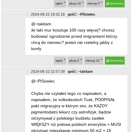
zgłoś
plusy
14
minusy
0
skomentuj
2024-06-22 18:32:18
gość: ~PISowiec
@~takitam
ile taki mur kosztuje 100 razy więcej? chcesz
budować ogrodzenie przed imigrantami którzy
chcą do niemiec? jesteś nie rzetelny jakby z
konfy
zgłoś
plusy
0
minusy
12
skomentuj
2024-06-22 22:57:39
gość: ~takitam
@~PISowiec
Chyba nie czytałeś tego co napisałem, a
napisałem, że volksdeutsch Tusk, PODPISAŁ
pakt migracyjny w którym stoi, że KAŻDY
pigmentodatni lekarz czy astrofizyk, będzie
otrzymywał z polskiego budżetu zasiłek
WIĘKSZY niż połowa polskich emerytów + MUSI
otrzymać mieszkanie minimum 50 m2 + 15