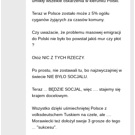
umilkły wszelkie oskarżenia w kierunku Polski.
Teraz w Polsce zostało może z 5% ogółu
cyganów żyjących za czasów komuny.
Czy uważacie, że problemu masowej emigracji
do Polski nie było bo powstał jakiś mur czy płot
?
Otóż NIC Z TYCH RZECZY.
Po prostu, nie zostawali tu, bo najzwyczajniej w
świecie NIE BYŁO SOCJALU.
Teraz ... BĘDZIE SOCJAL, więc .... stajemy się
krajem docelowym.
Wszystko dzięki uśmiechniętej Polsce z
volksdeutschem Tuskiem na czele, ale ....
Morawiecki też dołożył swoje 3 grosze do tego
... "sukcesu".