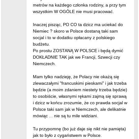
metrów na każdego członka rodziny, a przy tym
wszystkim W OGÓLE nie musi pracować.
Inaczej pisząc, PO CO ta dzicz ma uciekać do
Niemiec ? skoro w Polsce dostaną taki sam
socjal i to w dodatku opłacany z polskiego
budżetu.
Po prostu ZOSTANĄ W POLSCE i będą dymić
DOKŁADNIE TAK jak we Francji, Szwecji czy
Niemczech.
Mam tylko nadzieję, że Polacy nie okażą się
zlewaczałymi "francuskimi pieskami" i jak trzeba
będzie (a moim zdaniem niestety trzeba będzie)
to osobiście, własnymi rękami zajmą się sprawą
i dzicz w końcu zrozumie, że co prawda socjal w
Polsce taki sam jak w Niemczech, ale delikatnie
mówiąc ... nie są tu mile widziani.
Tu przypomnę (bo już daje się nikt nie pamięta)
jak to było z cygaństwem w Polsce.