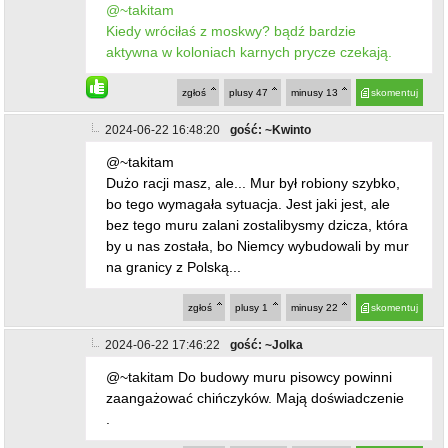
@~takitam
Kiedy wróciłaś z moskwy? bądź bardzie
aktywna w koloniach karnych prycze czekają.
zgłoś
plusy
47
minusy
13
skomentuj
2024-06-22 16:48:20
gość: ~Kwinto
@~takitam
Dużo racji masz, ale... Mur był robiony szybko,
bo tego wymagała sytuacja. Jest jaki jest, ale
bez tego muru zalani zostalibysmy dzicza, która
by u nas została, bo Niemcy wybudowali by mur
na granicy z Polską...
zgłoś
plusy
1
minusy
22
skomentuj
2024-06-22 17:46:22
gość: ~Jolka
@~takitam Do budowy muru pisowcy powinni
zaangażować chińczyków. Mają doświadczenie
.