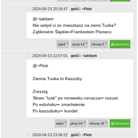
2024-06-23 20:18:47
gość: ~Piotr
@~takitam
Nie wstyd ci że mieszkasz na ziemi Tuska?
Ząbkowice Śląskie=Frankestein Pisowcu
zgłoś
plusy
14
minusy
0
skomentuj
2024-06-23 22:07:01
gość: ~takitam
@~Piotr
Ziemia Tuska to Kaszuby.
Zresztą:
Słowo "tusk" po norwesku oznacza➖ oszust.
Po estońsku➖ zmartwienie.
Po kaszubsku➖ kundel.
zgłoś
plusy
24
minusy
19
skomentuj
2024-06-23 23:06:22
gość: ~Piotr