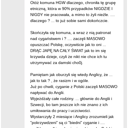
Otóż komuna HGW dlaczego, chroniła tę grupę
etniczną, która w 90% przypadków NIGDZIE I
NIGDY nie pracowała, a mimo to żyli nieźle. ....
dlaczego ? ... to już sobie sami dokończcie.
Skończyła się komuna, a wraz z nią patronat
nad cygaństwem i ? .... zaczęli MASOWO
opuszczać Polskę, oczywiście jak to oni ...
DRĄC JAPĘ NA CAŁY ŚWIAT jak to im się
krzywda dzieje, czyli że nikt nie chce ich tu
utrzymywać za damski cho0j.
Pamiętam jak oburzyli się wtedy Anglicy, że ...
jak to tak ? , że rasizm i w ogóle.
Już po chwili, cyganie z Polski zaczęli MASOWO
napływać do Anglii.
Wyjeżdżały całe rodziny. ... głównie do Anglii i
Szwecji, bo tam jeszcze ich nie znano z ich
umiłowania do pracy i uczciwości.
Wystarczyły 2 miesiące i Anglicy zrozumieli jak
"pokrzywdzeni" są ci "biedni" cyganie i ....