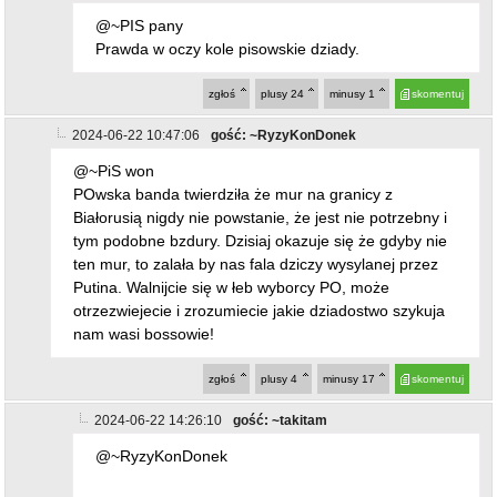
@~PIS pany
Prawda w oczy kole pisowskie dziady.
zgłoś
plusy
24
minusy
1
skomentuj
2024-06-22 10:47:06
gość: ~RyzyKonDonek
@~PiS won
POwska banda twierdziła że mur na granicy z
Białorusią nigdy nie powstanie, że jest nie potrzebny i
tym podobne bzdury. Dzisiaj okazuje się że gdyby nie
ten mur, to zalała by nas fala dziczy wysylanej przez
Putina. Walnijcie się w łeb wyborcy PO, może
otrzezwiejecie i zrozumiecie jakie dziadostwo szykuja
nam wasi bossowie!
zgłoś
plusy
4
minusy
17
skomentuj
2024-06-22 14:26:10
gość: ~takitam
@~RyzyKonDonek