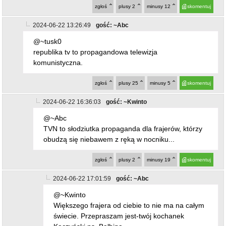
zgłoś
plusy
2
minusy
12
skomentuj
2024-06-22 13:26:49
gość: ~Abc
@~tusk0
republika tv to propagandowa telewizja
komunistyczna.
zgłoś
plusy
25
minusy
5
skomentuj
2024-06-22 16:36:03
gość: ~Kwinto
@~Abc
TVN to słodziutka propaganda dla frajerów, którzy
obudzą się niebawem z ręką w nocniku...
zgłoś
plusy
2
minusy
19
skomentuj
2024-06-22 17:01:59
gość: ~Abc
@~Kwinto
Większego frajera od ciebie to nie ma na całym
świecie. Przepraszam jest-twój kochanek