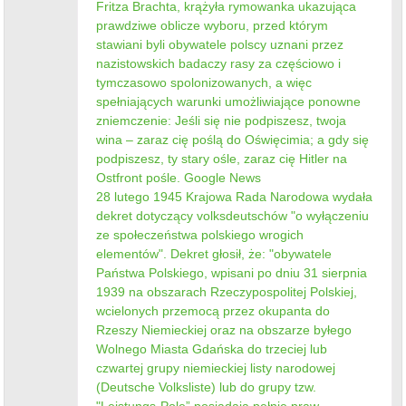
Fritza Brachta, krążyła rymowanka ukazująca
prawdziwe oblicze wyboru, przed którym
stawiani byli obywatele polscy uznani przez
nazistowskich badaczy rasy za częściowo i
tymczasowo spolonizowanych, a więc
spełniających warunki umożliwiające ponowne
zniemczenie: Jeśli się nie podpiszesz, twoja
wina – zaraz cię poślą do Oświęcimia; a gdy się
podpiszesz, ty stary ośle, zaraz cię Hitler na
Ostfront pośle. Google News
28 lutego 1945 Krajowa Rada Narodowa wydała
dekret dotyczący volksdeutschów "o wyłączeniu
ze społeczeństwa polskiego wrogich
elementów". Dekret głosił, że: "obywatele
Państwa Polskiego, wpisani po dniu 31 sierpnia
1939 na obszarach Rzeczypospolitej Polskiej,
wcielonych przemocą przez okupanta do
Rzeszy Niemieckiej oraz na obszarze byłego
Wolnego Miasta Gdańska do trzeciej lub
czwartej grupy niemieckiej listy narodowej
(Deutsche Volksliste) lub do grupy tzw.