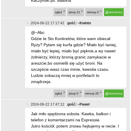
Kaczyński ps. Balbina
zgłoś
plusy
21
minusy
0
skomentuj
2024-06-22 17:17:42
gość: ~Kwinto
@~Abc
Gdzie te Sto Konkretów, które wam obiecał
Ryży? Pytam się kurfa gdzie? Miało być taniej,
miało być lepiej, miało być pięknie,a wy nawet
żołnierzy, którzy bronią granic zamykacie w
areszcie,bo osmielili się użyć broni. Na
szczęście wasz czas minie, kwestia czasu.
Ludzie zobaczą mniej w portfelach to
zmądrzeja.
zgłoś
plusy
0
minusy
20
skomentuj
2024-06-22 17:47:12
gość: ~Paweł
Jak miło spędzona sobota. Kawka, balkon i
telefon z komentarzami na Expressie.
Jutro kościół, potem znowu hejtujemy w necie. I