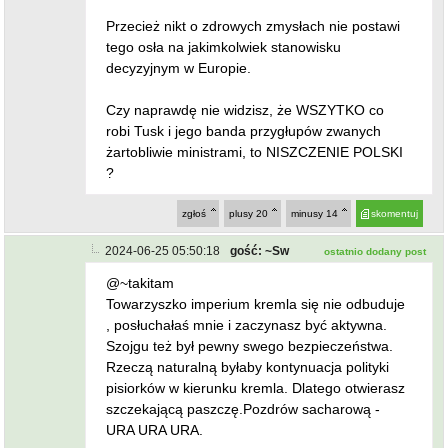
Przecież nikt o zdrowych zmysłach nie postawi
tego osła na jakimkolwiek stanowisku
decyzyjnym w Europie.
Czy naprawdę nie widzisz, że WSZYTKO co
robi Tusk i jego banda przygłupów zwanych
żartobliwie ministrami, to NISZCZENIE POLSKI
?
zgłoś
plusy
20
minusy
14
skomentuj
2024-06-25 05:50:18
gość: ~Sw
ostatnio dodany post
@~takitam
Towarzyszko imperium kremla się nie odbuduje
, posłuchałaś mnie i zaczynasz być aktywna.
Szojgu też był pewny swego bezpieczeństwa.
Rzeczą naturalną byłaby kontynuacja polityki
pisiorków w kierunku kremla. Dlatego otwierasz
szczekającą paszczę.Pozdrów sacharową -
URA URA URA.