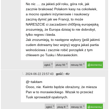
No nic .... za jakieś pół roku, góra rok, jak
zacznie brakować Polakom kasy na cokolwiek,
a mocno opaleni inżynierowie i naukowcy
zaczną dymić jak we Francji, to może
NARESZCIE ci zaczadzeni ch00jnią europejską
zrozumieją, że Europa dzisiaj to nie dobrobyt,
tylko regres i bieda.
Jak zrozumieją, to następne wybory (jeśli jakimś
cudem dotrwamy bez wojny) wygra jakaś partia
wolnościowa i zacznie robić porządek z tym
chlewem po Tusku i Morawieckim.
zgłoś
plusy
50
minusy
50
skomentuj
2024-06-22 23:57:43
gość: ~Kr
@~takitam
Oooo, nie. Kwinto będzie obrażony, że miesza
Pan w to morawieckiego. Wszak to przecież
Tusk sprowadził opalonych.
zgłoś
plusy
8
minusy
11
skomentuj