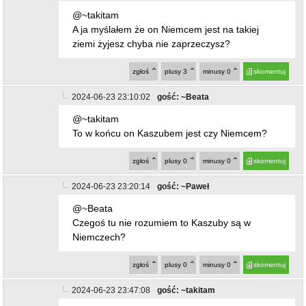
@~takitam
A ja myślałem że on Niemcem jest na takiej
ziemi żyjesz chyba nie zaprzeczysz?
zgłoś
plusy
3
minusy
0
skomentuj
2024-06-23 23:10:02
gość: ~Beata
@~takitam
To w końcu on Kaszubem jest czy Niemcem?
zgłoś
plusy
0
minusy
0
skomentuj
2024-06-23 23:20:14
gość: ~Paweł
@~Beata
Czegoś tu nie rozumiem to Kaszuby są w
Niemczech?
zgłoś
plusy
0
minusy
0
skomentuj
2024-06-23 23:47:08
gość: ~takitam