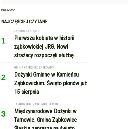
REKLAMA
NAJCZĘŚCIEJ CZYTANE
ZĄBKOWICE ŚLĄSKIE
Pierwsza kobieta w historii
1
ząbkowickiej JRG. Nowi
strażacy rozpoczęli służbę
GMINA KAMIENIEC ZĄBKOWICKI
Dożynki Gminne w Kamieńcu
2
Ząbkowickim. Święto plonów już
15 sierpnia
TARNÓW (GM. ZĄBKOWICE ŚLĄSKIE)
Międzynarodowe Dożynki w
3
Tarnowie. Gmina Ząbkowice
Śląskie zaprasza na święto