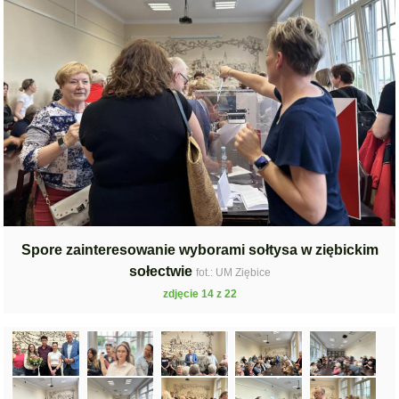
Spore zainteresowanie wyborami sołtysa w ziębickim
sołectwie
fot.: UM Ziębice
zdjęcie 14 z 22