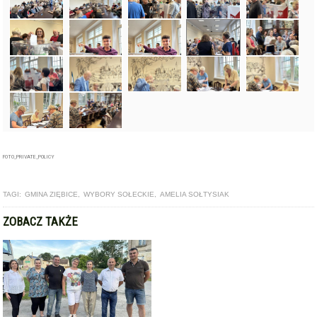
FOTO_PRIVATE_POLICY
TAGI:
GMINA ZIĘBICE
,
WYBORY SOŁECKIE
,
AMELIA SOŁTYSIAK
ZOBACZ TAKŻE