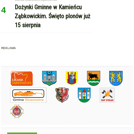
REKLAMA
Copyright © Express-Miejski.pl
RSS
reklama
współpraca
kontakt
patronat medialny
regulamin serwisu
polityka cookie