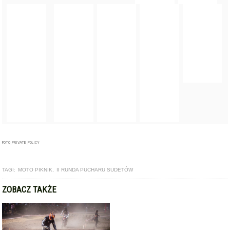
FOTO_PRIVATE_POLICY
TAGI:
MOTO PIKNIK
,
II RUNDA PUCHARU SUDETÓW
ZOBACZ TAKŻE
ARTYKUŁ
Trzecia runda Ipone Cross Country Series. Moto Piknik w
Ziębicach [foto]