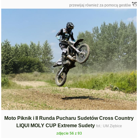
przewijaj również za pomocą gestów
Moto Piknik i II Runda Pucharu Sudetów Cross Country
LIQUI MOLY CUP Extreme Sudety
fot.: UM Ziębice
zdjęcie 56 z 93