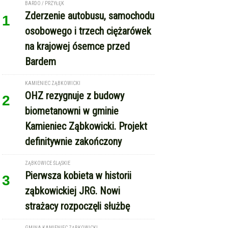
KAMIENIEC ZĄBKOWICKI
OHZ rezygnuje z budowy
2
biometanowni w gminie
Kamieniec Ząbkowicki. Projekt
definitywnie zakończony
ZĄBKOWICE ŚLĄSKIE
Pierwsza kobieta w historii
3
ząbkowickiej JRG. Nowi
strażacy rozpoczęli służbę
GMINA KAMIENIEC ZĄBKOWICKI
Dożynki Gminne w Kamieńcu
4
Ząbkowickim. Święto plonów już
15 sierpnia