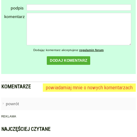
Dodając komentarz akceptujesz
regulamin forum
DODAJ KOMENTARZ
KOMENTARZE
powiadamiaj mnie o nowych komentarzach
powrót
REKLAMA
NAJCZĘŚCIEJ CZYTANE
BARDO / PRZYŁĘK
Zderzenie autobusu, samochodu
1
osobowego i trzech ciężarówek
na krajowej ósemce przed
Bardem