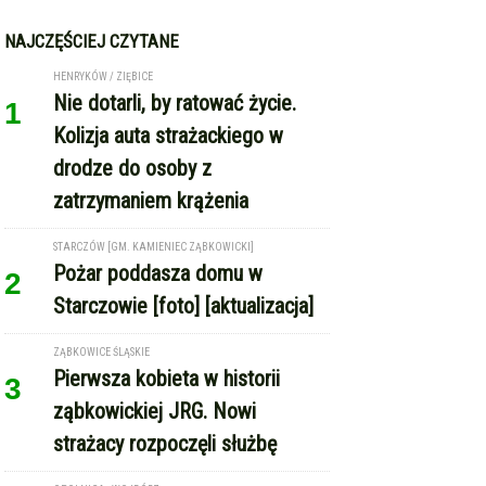
NAJCZĘŚCIEJ CZYTANE
HENRYKÓW / ZIĘBICE
Nie dotarli, by ratować życie.
1
Kolizja auta strażackiego w
drodze do osoby z
zatrzymaniem krążenia
STARCZÓW [GM. KAMIENIEC ZĄBKOWICKI]
Pożar poddasza domu w
2
Starczowie [foto] [aktualizacja]
ZĄBKOWICE ŚLĄSKIE
Pierwsza kobieta w historii
3
ząbkowickiej JRG. Nowi
strażacy rozpoczęli służbę