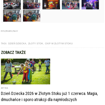
FOTO_PRIVATE_POLICY
TAGI:
DZIEŃ DZIECKA
,
ZŁOTY STOK
,
CKIP W ZŁOTYM STOKU
ZOBACZ TAKŻE
ARTYKUŁ
Dzień Dziecka 2026 w Złotym Stoku już 1 czerwca. Magia,
dmuchańce i sporo atrakcji dla najmłodszych