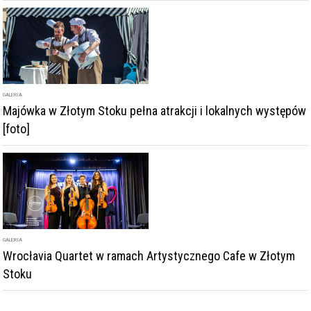
GALERIA
Majówka w Złotym Stoku pełna atrakcji i lokalnych występów
[foto]
GALERIA
Wrocłavia Quartet w ramach Artystycznego Cafe w Złotym
Stoku