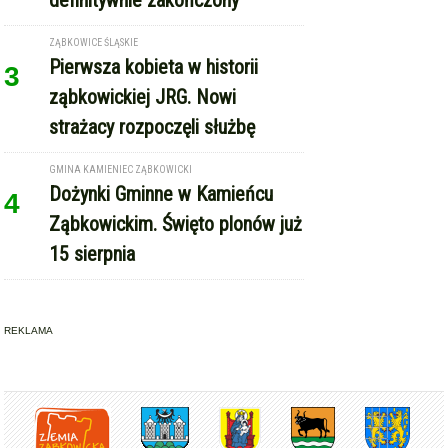
ZĄBKOWICE ŚLĄSKIE
Pierwsza kobieta w historii
3
ząbkowickiej JRG. Nowi
strażacy rozpoczęli służbę
GMINA KAMIENIEC ZĄBKOWICKI
Dożynki Gminne w Kamieńcu
4
Ząbkowickim. Święto plonów już
15 sierpnia
REKLAMA