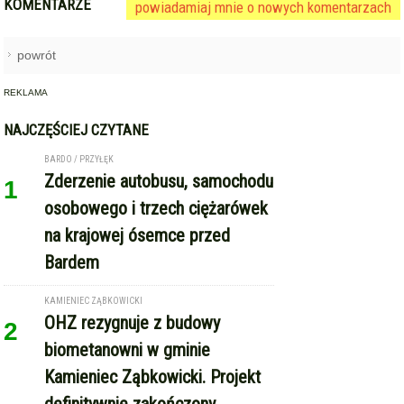
KOMENTARZE
powiadamiaj mnie o nowych komentarzach
powrót
REKLAMA
NAJCZĘŚCIEJ CZYTANE
BARDO / PRZYŁĘK
Zderzenie autobusu, samochodu
1
osobowego i trzech ciężarówek
na krajowej ósemce przed
Bardem
KAMIENIEC ZĄBKOWICKI
OHZ rezygnuje z budowy
2
biometanowni w gminie
Kamieniec Ząbkowicki. Projekt
definitywnie zakończony