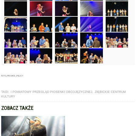
FOTO_PRIVATE_POLICY
TAGI:
I POWIATOWY PRZEGLĄD PIOSENKI OBCOJĘZYCZNEJ
,
ZIĘBICKIE CENTRUM
KULTURY
ZOBACZ TAKŻE