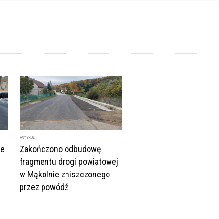
ARTYKUŁ
we
Zakończono odbudowę
e
fragmentu drogi powiatowej
y
w Mąkolnie zniszczonego
przez powódź