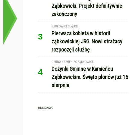
Ząbkowicki. Projekt definitywnie
zakończony
ZĄBKOWICE ŚLĄSKIE
Pierwsza kobieta w historii
3
ząbkowickiej JRG. Nowi strażacy
rozpoczęli służbę
GMINA KAMIENIEC ZĄBKOWICKI
Dożynki Gminne w Kamieńcu
4
Ząbkowickim. Święto plonów już 15
sierpnia
REKLAMA