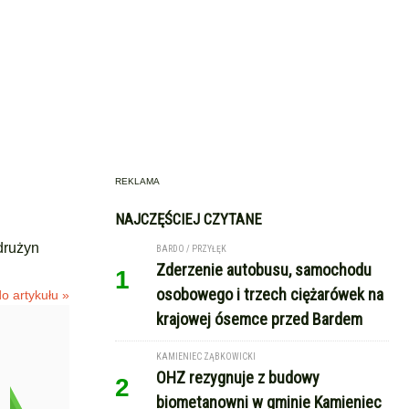
REKLAMA
NAJCZĘŚCIEJ CZYTANE
drużyn
BARDO / PRZYŁĘK
Zderzenie autobusu, samochodu
1
osobowego i trzech ciężarówek na
o artykułu »
krajowej ósemce przed Bardem
KAMIENIEC ZĄBKOWICKI
OHZ rezygnuje z budowy
2
biometanowni w gminie Kamieniec