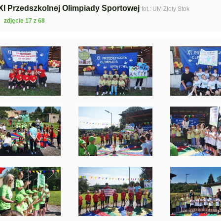
 XI Przedszkolnej Olimpiady Sportowej
fot.: UM Złoty Stok
zdjęcie 17 z 68