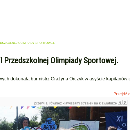
ZEDSZKOLNEJ OLIMPIADY SPORTOWEJ.
XI Przedszkolnej Olimpiady Sportowej.
wych dokonała burmistrz Grażyna Orczyk w asyście kapitanów 
Przejdź d
przewijaj również klawiszami strzałek na klawiaturze