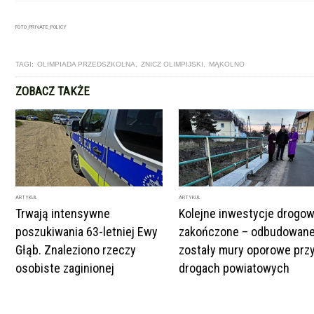
FOTO_PRIVATE_POLICY
TAGI:
OLIMPIADA PRZEDSZKOLNA
,
ZNICZ OLIMPIJSKI
,
MĄKOLNO
ZOBACZ TAKŻE
ARTYKUŁ
ARTYKUŁ
Trwają intensywne
Kolejne inwestycje drogo
poszukiwania 63-letniej Ewy
zakończone – odbudowan
Głąb. Znaleziono rzeczy
zostały mury oporowe prz
osobiste zaginionej
drogach powiatowych